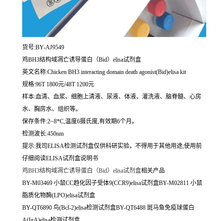
货号:BY-AJ9549
鸡BH3结构域凋亡诱导蛋白（Bid）elisa试剂盒
英文名称:
Chicken BH3 interacting domain death agonist(Bid)elisa kit
规格:96T 1800元/48T 1200元
样本:血清、血浆、细胞上清液、尿液、体液、灌洗液、脑脊髓、心房
水、胸房水、组织等。
保存条件:2~8*C,温度6摄氏度,有效期6个月。
检测波长:450nm
提示:我司ELISA检测试剂盒仅供科研实验，不得用于其他用途;使用前
仔细阅读ELISA试剂盒说明书
鸡BH3结构域凋亡诱导蛋白（Bid）elisa试剂盒
相关产品
BY-M03469 小鼠CC趋化因子受体9(CCR9)elisa试剂盒BY-M02811 小鼠
脂质化物酶(LPO)elisa试剂盒
BY-QT6890 鸟(Bcl-2)elisa检测试剂盒BY-QT6488 斑马鱼免疫球蛋白
A(IgA)elisa检测试剂盒