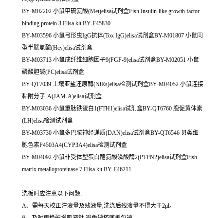
BY-M02202 小鼠甲硫氨酸(Met)elisa试剂盒Fish Insulin-like growth factor
binding protein 3 Elisa kit BY-F45830
BY-M03596 小鼠弓形虫IgG抗体(Tox IgG)elisa试剂盒BY-M01807 小鼠同
型半胱氨酸(Hcy)elisa试剂盒
BY-M03713 小鼠成纤维细胞因子9(FGF-9)elisa试剂盒BY-M02051 小鼠
磷酸胆碱(PC)elisa试剂盒
BY-QT7039 土壤亚盐还原酶(NiRs)elisa检测试剂盒BY-M04052 小鼠连接
黏附分子-A(JAM-A)elisa试剂盒
BY-M03036 小鼠重肽铁蛋白1(FTH1)elisa试剂盒BY-QT6760 鹿促黄体素
(LH)elisa检测试剂盒
BY-M03730 小鼠多巴胺神经递质(DAN)elisa试剂盒BY-QT6546 贝类细
胞色素P4503A4(CYP3A4)elisa检测试剂盒
BY-M04092 小鼠非受体型蛋白酪氨酸磷酸酶2(PTPN2)elisa试剂盒Fish
matrix metalloproteinase 7 Elisa kit BY-F46211
洗板时应注意以下问题:
A、需每天校正注液量及残液量,洗涤后残液量不得大于2μl。
B、及时更换破损吸液针,避免破坏底板包被。