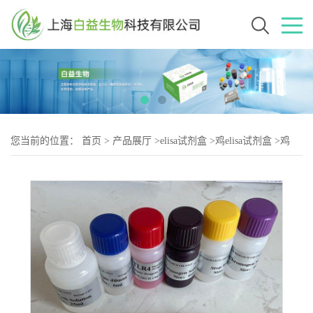
您当前的位置：
首页
>
产品展厅
>
elisa试剂盒
>
鸡elisa试剂盒
>
鸡
BH3结构域凋亡诱导蛋白（Bid）elisa试剂盒