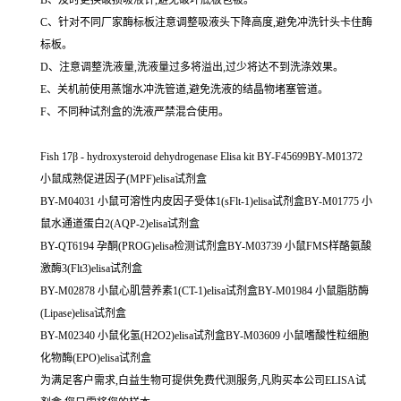
C、针对不同厂家酶标板注意调整吸液头下降高度,避免冲洗针头卡住酶
标板。
D、注意调整洗液量,洗液量过多将溢出,过少将达不到洗涤效果。
E、关机前使用蒸馏水冲洗管道,避免洗液的结晶物堵塞管道。
F、不同种试剂盒的洗液严禁混合使用。
Fish 17β - hydroxysteroid dehydrogenase Elisa kit BY-F45699BY-M01372
小鼠成熟促进因子(MPF)elisa试剂盒
BY-M04031 小鼠可溶性内皮因子受体1(sFlt-1)elisa试剂盒BY-M01775 小
鼠水通道蛋白2(AQP-2)elisa试剂盒
BY-QT6194 孕酮(PROG)elisa检测试剂盒BY-M03739 小鼠FMS样酪氨酸
激酶3(Flt3)elisa试剂盒
BY-M02878 小鼠心肌营养素1(CT-1)elisa试剂盒BY-M01984 小鼠脂肪酶
(Lipase)elisa试剂盒
BY-M02340 小鼠化氢(H2O2)elisa试剂盒BY-M03609 小鼠嗜酸性粒细胞
化物酶(EPO)elisa试剂盒
为满足客户需求,白益生物可提供免费代测服务,凡购买本公司ELISA试