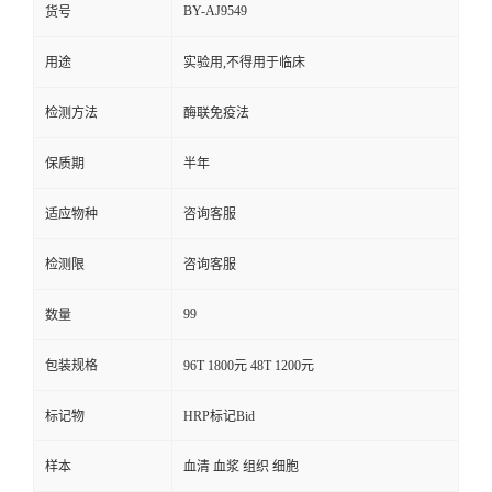
BY-AJ9549
货号
用途
实验用,不得用于临床
检测方法
酶联免疫法
保质期
半年
适应物种
咨询客服
检测限
咨询客服
99
数量
包装规格
96T 1800元 48T 1200元
标记物
HRP标记Bid
样本
血清 血浆 组织 细胞