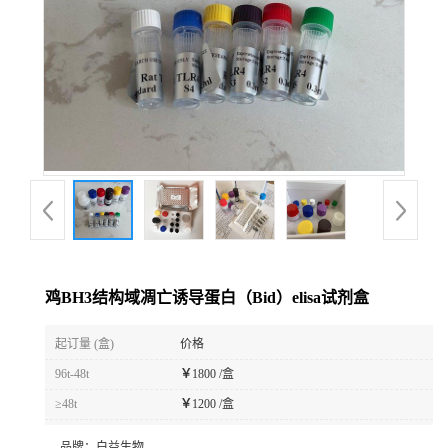
鸡BH3结构域凋亡诱导蛋白（Bid）elisa试剂盒
起订量 (盒)
价格
96t-48t
￥
1800 /盒
≥48t
￥
1200 /盒
品牌：
白益生物