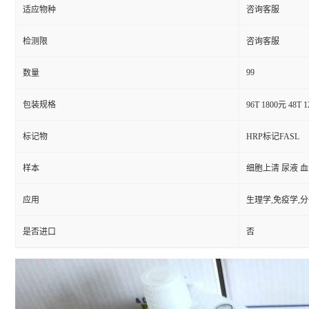
适应物种
咨询客服
检测限
咨询客服
99
数量
包装规格
96T 1800元 48T 
标记物
HRP标记FASL
样本
细胞上清 尿液 
应用
生理学,免疫学,
是否进口
否