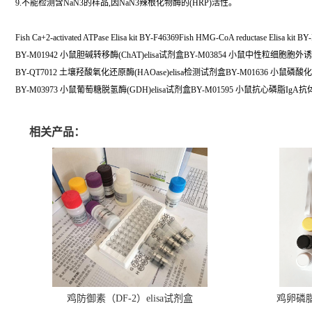
9.不能检测含NaN3的样品,因NaN3辣根化物酶的(HRP)活性。
Fish Ca+2-activated ATPase Elisa kit BY-F46369Fish HMG-CoA reductase Elisa kit BY
BY-M01942 小鼠胆碱转移酶(ChAT)elisa试剂盒BY-M03854 小鼠中性粒细胞胞外诱捕
BY-QT7012 土壤羟酸氧化还原酶(HAOase)elisa检测试剂盒BY-M01636 小鼠磷酸化
BY-M03973 小鼠葡萄糖脱氢酶(GDH)elisa试剂盒BY-M01595 小鼠抗心磷脂IgA抗体(
相关产品：
鸡防御素（DF-2）elisa试剂盒
鸡卵磷脂（