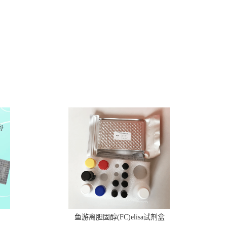
鱼游离胆固醇(FC)elisa试剂盒