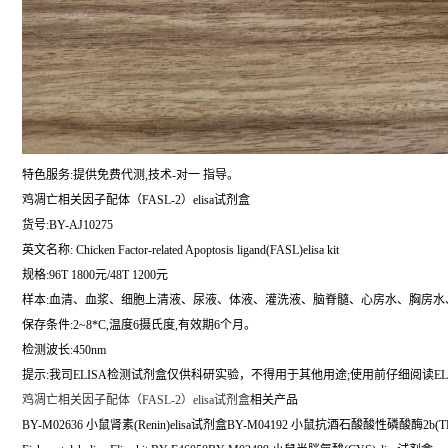
特色服务:提供免费代测,技术-对一 指导。
鸡凋亡相关因子配体（FASL-2）elisa试剂盒
货号:BY-AJ10275
英文名称:
Chicken Factor-related Apoptosis ligand(FASL)elisa kit
规格:96T 1800元/48T 1200元
样本:血清、血浆、细胞上清液、尿液、体液、灌洗液、脑脊髓、心房水、胸房水
保存条件:2~8*C,温度6摄氏度,有效期6个月。
检测波长:450nm
提示:我司ELISA检测试剂盒仅供科研实验，不得用于其他用途;使用前仔细阅读EL
鸡凋亡相关因子配体（FASL-2）elisa试剂盒
相关产品
BY-M02636 小鼠肾素(Renin)elisa试剂盒BY-M04192 小鼠抗酒石酸酸性磷酸酶2b(TR