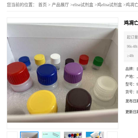
您当前的位置：
首页
>
产品展厅
>
elisa试剂盒
>
鸡elisa试剂盒
>
鸡凋亡
鸡凋亡
起订量 
96t-48t
≥48t
品牌：
产地：
型号：
货号：
发布日
更新日