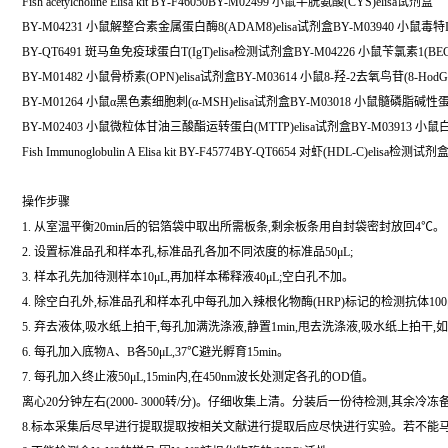
Fish acetylcholine Elisa kit BY-F46050BY-M02499 小鼠半胱氨酸(CYS)elisa试剂盒
BY-M04231 小鼠解整合素金属蛋白酶8(ADAM8)elisa试剂盒BY-M03940 小鼠毒特IgA
BY-QT6491 斑马鱼免疫球蛋白T(IgT)elisa检测试剂盒BY-M04226 小鼠苄氯素1(BEC
BY-M01482 小鼠骨桥素(OPN)elisa试剂盒BY-M03614 小鼠8-羟-2去氧鸟苷(8-HodG
BY-M01264 小鼠α黑色素细胞刺(α-MSH)elisa试剂盒BY-M03018 小鼠髓磷脂碱性蛋
BY-M02403 小鼠微粒体甘油三酸酯运转蛋白(MTTP)elisa试剂盒BY-M03913 小鼠白
Fish Immunoglobulin A Elisa kit BY-F45774BY-QT6654 对虾(HDL-C)elisa检测试剂
操作步骤
1. 从室温平衡20min后的铝箔袋中取出所需板条,剩余板条用自封袋密封放回4℃。
2. 设置标准品孔和样本孔,标准品孔各加不同浓度的标准品50μL;
3. 样本孔先加待测样本10μL,再加样本稀释液40μL;空白孔不加。
4. 除空白孔外,标准品孔和样本孔中每孔加入辣根化物酶(HRP)标记的检测抗体100
5. 弃去液体,吸水纸上拍干,每孔加满洗涤液,静置1min,甩去洗涤液,吸水纸上拍干
6. 每孔加入底物A、B各50μL,37℃避光孵育15min。
7. 每孔加入终止液50μL,15min内,在450nm波长处测定各孔的OD值。
离心20分钟左右(2000- 3000转/分)。仔细收集上清。分装后一份待检测,其余冷冻
8.标本采集后尽早进行提取提取按相关文献进行提取后应尽快进行实验。若不能马上