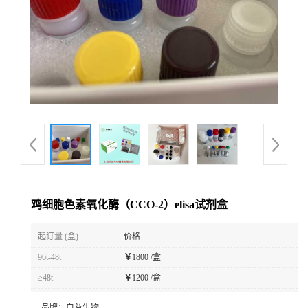
鸡细胞色素氧化酶（CCO-2）elisa试剂盒
起订量 (盒)
价格
96t-48t
￥
1800 /盒
≥48t
￥
1200 /盒
品牌：
白益生物