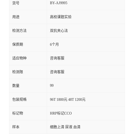
BY-AJ9995
货号
用途
高校课题实验
检测方法
双抗夹心法
保质期
6个月
适应物种
咨询客服
检测限
咨询客服
99
数量
包装规格
96T 1800元 48T 1200元
标记物
HRP标记CCO
样本
细胞上清 尿液 血清