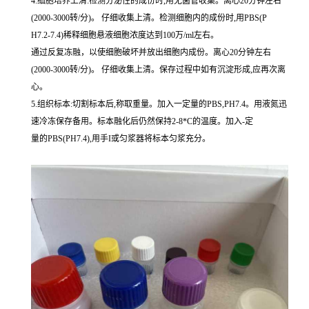
4.细胞培养上清:检测分泌性的成份时,用无菌管收集。离心20分钟左右
(2000-3000转/分)。 仔细收集上清。检测细胞内的成份时,用PBS(P
H7.2-7.4)稀释细胞悬液细胞浓度达到100万/ml左右。
通过反复冻融，以使细胞破坏并放出细胞内成份。离心20分钟左右
(2000-3000转/分)。 仔细收集上清。保存过程中如有沉淀形成,应再次离
心。
5.组织标本:切割标本后,称取重量。加入一定量的PBS,PH7.4。用液氮迅
速冷冻保存备用。标本融化后仍然保持2-8*C的温度。加入-定
量的PBS(PH7.4),用手I或匀浆器将标本匀浆充分。