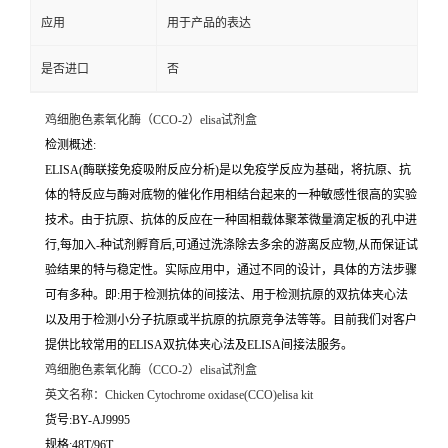
应用
用于产品的表达
是否进口
否
鸡细胞色素氧化酶（CCO-2）elisa试剂盒
检测概述:
ELISA(酶联接免疫吸附反应分析)是以免疫学反应为基础，将抗原、抗
体的特反应与酶对底物的催化作用相结台起来的一种敏感性很高的实验
技术。由于抗原、抗体的反应在一种固相载体聚苯微量滴定板的孔中进
行,每加入-种试剂孵育后,可通过洗涤除去多余的游离反应物,从而保证试
验结果的特与稳定性。实际应用中，通过不同的设计，具体的方法步骤
可有多种。即:用于检测抗体的间接法、用于检测抗原的双抗体夹心法
以及用于检测小分子抗原或半抗原的抗原竞争法等等。目前我们对客户
提供比较常用的ELISA双抗体夹心法及ELISA间接法服务。
鸡细胞色素氧化酶（CCO-2）elisa试剂盒
英文名称：
Chicken Cytochrome oxidase(CCO)elisa kit
货号:BY-AJ9995
规格:48T/96T