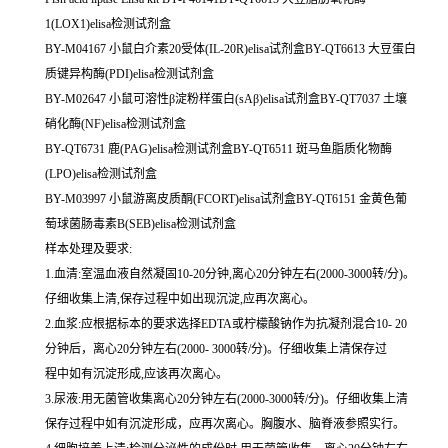
1(LOX1)elisa检测试剂盒
BY-M04167 小鼠白介素20受体(IL-20R)elisa试剂盒BY-QT6613 大豆蛋白
质键异构酶(PDI)elisa检测试剂盒
BY-M02647 小鼠可溶性β淀粉样蛋白(sAβ)elisa试剂盒BY-QT7037 土壤
硝化酶(NF)elisa检测试剂盒
BY-QT6731 鹿(PAG)elisa检测试剂盒BY-QT6511 斑马鱼脂质化物酶
(LPO)elisa检测试剂盒
BY-M03997 小鼠游离皮质酮(FCORT)elisa试剂盒BY-QT6151 金黄色葡
萄球菌肠毒素B(SEB)elisa检测试剂盒
样本处理及要求:
1.血清:室温血液自然凝固10-20分钟,离心20分钟左右(2000-3000转/分)。
仔细收集上清,保存过程中如出现沉淀,应再次离心。
2.血浆:应根据标本的要求选择EDTA或柠檬酸钠作为抗凝剂混合10- 20
分钟后，离心20分钟左右(2000- 3000转/分)。仔细收集上清保存过
程中如有沉淀形成,应该再次离心。
3.尿液:用无菌管收集离心20分钟左右(2000-3000转/分)。仔细收集上清
保存过程中如有沉淀形成，应再次离心。胸腹水、脑脊液参照实行。