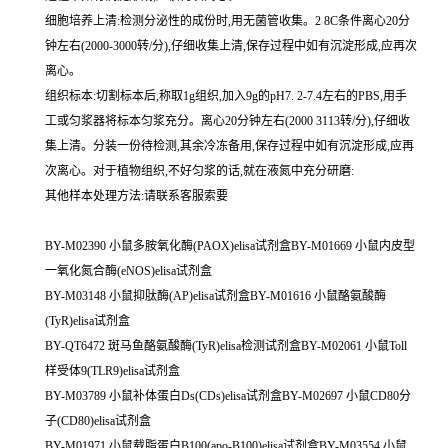
细胞培养上清:检测分泌性的成份时,用无菌管收集。2 8C条件离心20分
钟左右(2000-3000转/分),仔细收集上清,保存过程中如有沉淀形成,应再次
离心。
组织标本:切割标本后,称取1g组织,加入9g的pH7. 2-7.4左右的PBS,用手
工或匀浆器将标本匀浆充分。离心20分钟左右(2000 3113转/分),仔细收
集上清。分装一份待检测,其余冷冻备用,保存过程中如有沉淀形成,应再
次离心。对于植物组织,不好匀浆的话,就在液氮中充分研磨:
其他样本处理方法:请联系客服索要
BY-M02390 小鼠多胺氧化酶(PAOX)elisa试剂盒BY-M01669 小鼠内皮型
一氧化氮合酶(eNOS)elisa试剂盒
BY-M03148 小鼠抑肽酶(AP)elisa试剂盒BY-M01616 小鼠酪氨酸酶
(TyR)elisa试剂盒
BY-QT6472 斑马鱼酪氨酸酶(TyR)elisa检测试剂盒BY-M02061 小鼠Toll
样受体9(TLR9)elisa试剂盒
BY-M03789 小鼠补体蛋白Ds(CDs)elisa试剂盒BY-M02697 小鼠CD80分
子(CD80)elisa试剂盒
BY-M01971 小鼠载脂蛋白B100(apo-B100)elisa试剂盒BY-M03554 小鼠