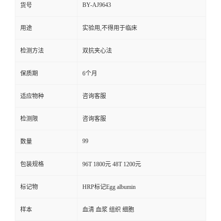
BY-AJ9643
货号
用途
实验用,不得用于临床
检测方法
双抗夹心法
保质期
6个月
适应物种
咨询客服
检测限
咨询客服
99
数量
包装规格
96T 1800元 48T 1200元
标记物
HRP标记Egg albumin
样本
血清 血浆 组织 细胞