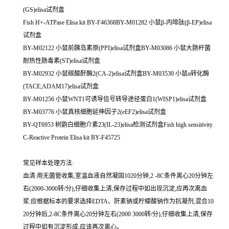
(GS)elisa试剂盒
Fish H+-ATPase Elisa kit BY-F46368BY-M01282 小鼠β-内啡肽(β-EP)elisa
试剂盒
BY-M02122 小鼠前胰岛素原(PPI)elisa试剂盒BY-M03086 小鼠大肠杆菌
耐热性肠毒素(ST)elisa试剂盒
BY-M02932 小鼠碳酸酐酶2(CA-2)elisa试剂盒BY-M03530 小鼠α转化酶
(TACE;ADAM17)elisa试剂盒
BY-M01256 小鼠WNT1可诱导信号转导途径蛋白1(WISP1)elisa试剂盒
BY-M03776 小鼠真核细胞延伸因子2(eEF2)elisa试剂盒
BY-QT6953 树鼩白细胞介素23(IL-23)elisa检测试剂盒Fish high sensitivity
C-Reactive Protein Elisa kit BY-F45725
常见祥本处理方法:
血清:用无菌管收集,室温血液自然凝固1020分钟,2 -8C条件离心20分钟左
右(2000-3000转/分),仔细收集上清,保存过程中如出现沉淀,应再次离血
浆:应根据标本的要求选择EDTA、肝素钠或柠檬酸钠作为抗凝剂,混合10
20分钟后,2-8C条件离心20分钟左右(2000 3000转/分),仔细收集上清,保存
过程中如有沉淀形成,应该再次离心。