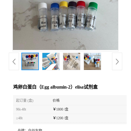
鸡卵白蛋白（Egg albumin-2）elisa试剂盒
起订量 (盒)
价格
96t-48t
￥
1800 /盒
≥48t
￥
1200 /盒
品牌：
白益生物