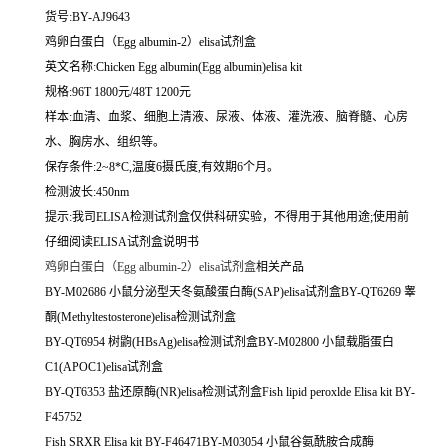
货号:BY-AJ9643
鸡卵白蛋白（Egg albumin-2）elisa试剂盒
英文名称:
Chicken Egg albumin(Egg albumin)elisa kit
规格:96T 1800元/48T 1200元
样本:血清、血浆、细胞上清液、尿液、体液、灌洗液、脑脊髓、心房
水、胸房水、组织等。
保存条件:2~8*C,温度6摄氏度,有效期6个月。
检测波长:450nm
提示:我司ELISA检测试剂盒仅供科研实验，不得用于其他用途;使用前
仔细阅读ELISA试剂盒说明书
鸡卵白蛋白（Egg albumin-2）elisa试剂盒
相关产品
BY-M02686 小鼠分泌型天冬氨酸蛋白酶(SAP)elisa试剂盒BY-QT6269 睾
酮(Methyltestosterone)elisa检测试剂盒
BY-QT6954 树鼩(HBsAg)elisa检测试剂盒BY-M02800 小鼠载脂蛋白
C1(APOC1)elisa试剂盒
BY-QT6353 盐还原酶(NR)elisa检测试剂盒Fish lipid peroxlde Elisa kit BY-
F45752
Fish SRXR Elisa kit BY-F46471BY-M03054 小鼠谷氨酰胺合成酶