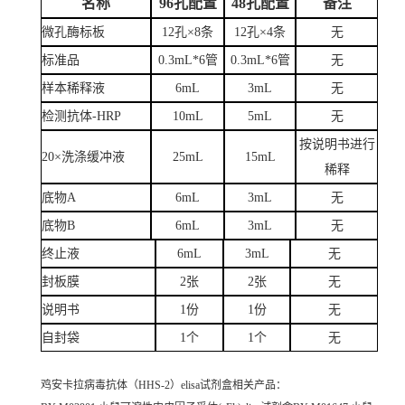
名称
96孔配置
48孔配置
备注
微孔酶标板
12孔×8条
12孔×4条
无
标准品
0.3mL*6管
0.3mL*6管
无
样本稀释液
6mL
3mL
无
检测抗体-HRP
10mL
5mL
无
按说明书进行
20×洗涤缓冲液
25mL
15mL
稀释
底物A
6mL
3mL
无
底物B
6mL
3mL
无
终止液
6mL
3mL
无
封板膜
2张
2张
无
说明书
1份
1份
无
自封袋
1个
1个
无
鸡安卡拉病毒抗体（HHS-2）elisa试剂盒
相关产品：