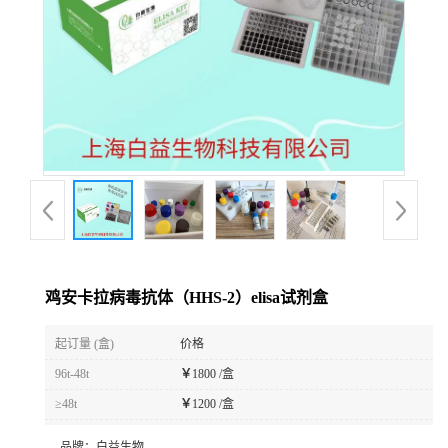
鸡安卡拉病毒抗体（HHS-2）elisa试剂盒
起订量 (盒)
价格
96t-48t
￥
1800 /盒
≥48t
￥
1200 /盒
品牌：
白益生物