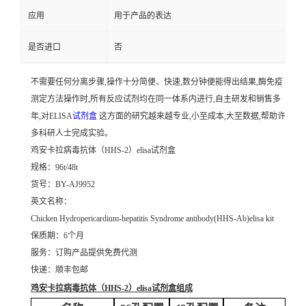
应用
用于产品的表达
是否进口
否
不需要任何分离步骤,操作十分简便、快速,数分钟便能得出结果,酶免疫
测定方法操作时,所有反应试剂均在同一体系内进行,自主研发和销售多
年,对ELISA
试剂盒
这方面的研究越来越专业,小至成本,大至数据,帮助许
多科研人士完成实验。
鸡安卡拉病毒抗体（HHS-2）elisa试剂盒
规格：96t/48t
货号：BY-AJ9952
英文名称：
Chicken Hydropericardium-hepatitis Syndrome antibody(HHS-Ab)elisa kit
保质期：6个月
服务：订购产品提供免费代测
快递：顺丰包邮
鸡安卡拉病毒抗体（HHS-2）elisa试剂盒
组成