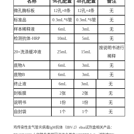
名称
96孔配置
48孔配置
备注
微孔酶标板
12孔×8条
12孔×4条
无
标准品
0.3mL*6管
0.3mL*6管
无
样本稀释液
6mL
3mL
无
检测抗体-HRP
10mL
5mL
无
按说明书进行
20×洗涤缓冲液
25mL
15mL
稀释
底物A
6mL
3mL
无
底物B
6mL
3mL
无
终止液
6mL
3mL
无
封板膜
2张
2张
无
说明书
1份
1份
无
自封袋
1个
1个
无
鸡传染性支气管炎病毒IgM抗体（IBV-2）elisa试剂盒
相关产品：