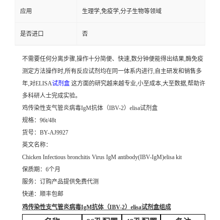
应用
生理学,免疫学,分子生物等领域
是否进口
否
不需要任何分离步骤,操作十分简便、快速,数分钟便能得出结果,酶免疫
测定方法操作时,所有反应试剂均在同一体系内进行,自主研发和销售多
年,对ELISA
试剂盒
这方面的研究越来越专业,小至成本,大至数据,帮助许
多科研人士完成实验。
鸡传染性支气管炎病毒IgM抗体（IBV-2）elisa试剂盒
规格：96t/48t
货号：BY-AJ9927
英文名称：
Chicken Infectious bronchitis Virus IgM antibody(IBV-IgM)elisa kit
保质期：6个月
服务：订购产品提供免费代测
快递：顺丰包邮
鸡传染性支气管炎病毒IgM抗体（IBV-2）elisa试剂盒
组成