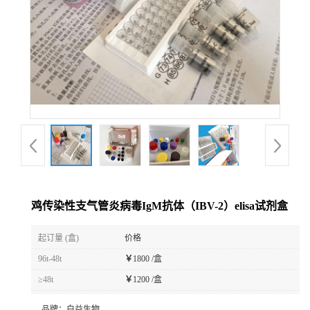
鸡传染性支气管炎病毒IgM抗体（IBV-2）elisa试剂盒
起订量 (盒)
价格
96t-48t
￥
1800 /盒
≥48t
￥
1200 /盒
品牌：
白益生物