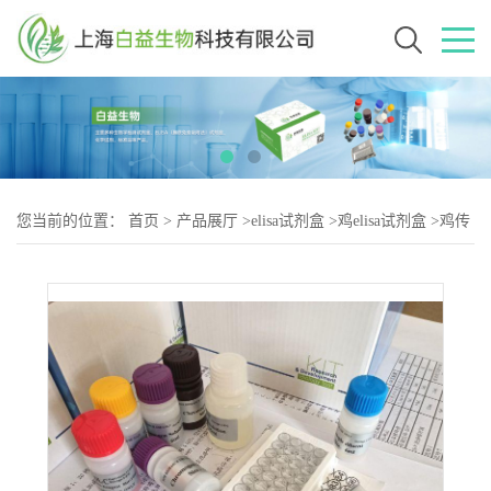
您当前的位置：
首页
>
产品展厅
>
elisa试剂盒
>
鸡elisa试剂盒
>
鸡传
染性支气管炎病毒IgM抗体（IBV-2）elisa试剂盒