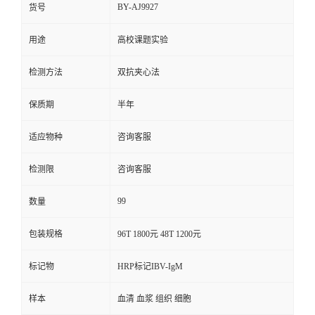
BY-AJ9927
货号
用途
高校课题实验
检测方法
双抗夹心法
保质期
半年
适应物种
咨询客服
检测限
咨询客服
99
数量
包装规格
96T 1800元 48T 1200元
标记物
HRP标记IBV-IgM
样本
血清 血浆 组织 细胞