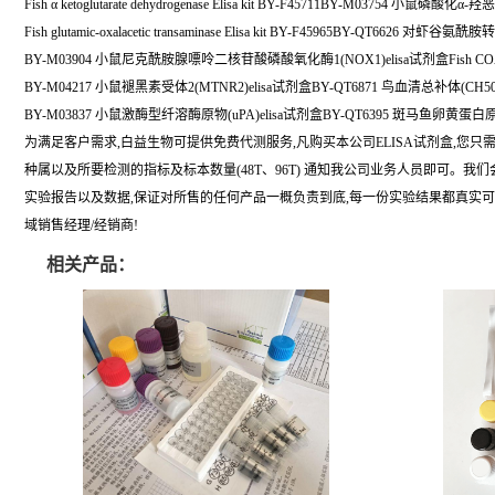
Fish α ketoglutarate dehydrogenase Elisa kit BY-F45711BY-M03754 小鼠磷酸
Fish glutamic-oxalacetic transaminase Elisa kit BY-F45965BY-QT6626 对虾
BY-M03904 小鼠尼克酰胺腺嘌呤二核苷酸磷酸氧化酶1(NOX1)elisa试剂盒Fish COA Elis
BY-M04217 小鼠褪黑素受体2(MTNR2)elisa试剂盒BY-QT6871 鸟血清总补体(CH5
BY-M03837 小鼠激酶型纤溶酶原物(uPA)elisa试剂盒BY-QT6395 斑马鱼卵黄蛋白原
为满足客户需求,白益生物可提供免费代测服务,凡购买本公司ELISA试剂盒,您只
种属以及所要检测的指标及标本数量(48T、96T) 通知我公司业务人员即可。我
实验报告以及数据,保证对所售的任何产品一概负责到底,每一份实验结果都真实
域销售经理/经销商!
相关产品：