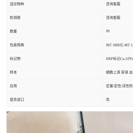
适应物种
咨询客服
检测限
咨询客服
99
数量
包装规格
96T 1800元 48T 
标记物
HRP标记Ca-ATPa
样本
细胞上清 尿液 
应用
定量/定性/活性
是否进口
否