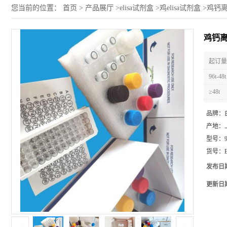
您当前的位置：
首页
>
产品展厅
>
elisa试剂盒
>
鸡elisa试剂盒
>
鸡钙离子
鸡钙离
起订量 
96t-48t
≥48t
品牌：
产地：
型号：
货号：
发布日
更新日