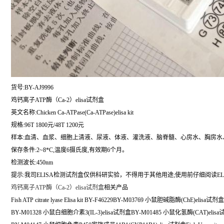
货号:BY-AJ9996
鸡钙离子ATP酶（Ca-2）elisa试剂盒
英文名称:
Chicken Ca-ATPase(Ca-ATPase)elisa kit
规格:96T 1800元/48T 1200元
样本:血清、血浆、细胞上清液、尿液、体液、灌洗液、脑脊髓、心房水、胸房水
保存条件:2~8*C,温度6摄氏度,有效期6个月。
检测波长:450nm
提示:我司ELISA检测试剂盒仅供科研实验，不得用于其他用途;使用前仔细阅读EL
鸡钙离子ATP酶（Ca-2）elisa试剂盒
相关产品
Fish ATP citrate lyase Elisa kit BY-F46229BY-M03769 小鼠胆碱脂酶(ChE)elisa试剂盒
BY-M01328 小鼠白细胞介素3(IL-3)elisa试剂盒BY-M01485 小鼠化氢酶(CAT)elis