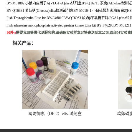
BY-M01882 小鼠内皮因子A(VEGF-A)elisa试剂盒BY-QT6713 家禽(AE)elisa检测
BY-QT6331 葡萄糖(Glucose)elisa检测试剂盒BY-M01641 小鼠硫酸肝素糖蛋白2(HSP
Fish Thyroglobulin Elisa kit BY-F46019BY-QT6963 酸奶β半乳糖苷酶(βGAL)eli
Fish adenosine monophosphate activated protein kinase Elisa kit BY-F46
另外:
:
需要我司提供代测服务的,请确保实验样本尽快寄送到本公司,该部分实验我
相关产品：
鸡防御素（DF-2）elisa试剂盒
鸡卵磷脂（