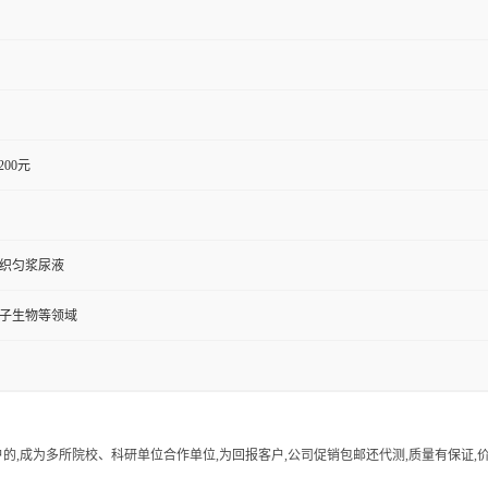
1200元
组织匀浆尿液
分子生物等领域
的,成为多所院校、科研单位合作单位,为回报客户,公司促销包邮还代测,质量有保证,价