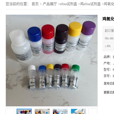
您当前的位置：
首页
>
产品展厅
>
elisa试剂盒
>
鸡elisa试剂盒
>
鸡氧化
鸡氧化
起订量 
96t-48t
≥48t
品牌：
产地：
型号：
货号：
发布日
更新日