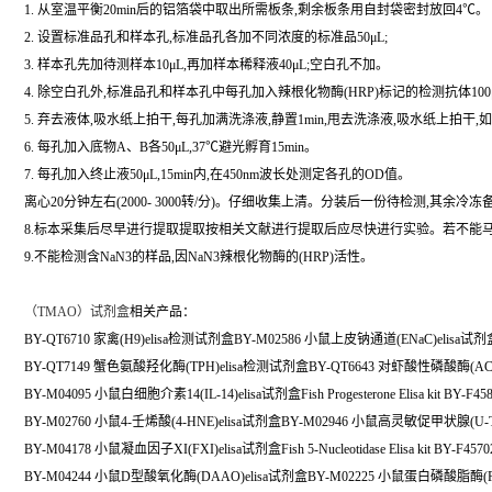
1. 从室温平衡20min后的铝箔袋中取出所需板条,剩余板条用自封袋密封放回4℃。
2. 设置标准品孔和样本孔,标准品孔各加不同浓度的标准品50μL;
3. 样本孔先加待测样本10μL,再加样本稀释液40μL;空白孔不加。
4. 除空白孔外,标准品孔和样本孔中每孔加入辣根化物酶(HRP)标记的检测抗体100
5. 弃去液体,吸水纸上拍干,每孔加满洗涤液,静置1min,甩去洗涤液,吸水纸上拍干
6. 每孔加入底物A、B各50μL,37℃避光孵育15min。
7. 每孔加入终止液50μL,15min内,在450nm波长处测定各孔的OD值。
离心20分钟左右(2000- 3000转/分)。仔细收集上清。分装后一份待检测,其余冷冻
8.标本采集后尽早进行提取提取按相关文献进行提取后应尽快进行实验。若不能马上
9.不能检测含NaN3的样品,因NaN3辣根化物酶的(HRP)活性。
（
TMAO）试剂盒
相关产品：
BY-QT6710 家禽(H9)elisa检测试剂盒BY-M02586 小鼠上皮钠通道(ENaC)elisa试剂
BY-QT7149 蟹色氨酸羟化酶(TPH)elisa检测试剂盒BY-QT6643 对虾酸性磷酸酶(AC
BY-M04095 小鼠白细胞介素14(IL-14)elisa试剂盒Fish Progesterone Elisa kit BY-F45
BY-M02760 小鼠4-壬烯酸(4-HNE)elisa试剂盒BY-M02946 小鼠高灵敏促甲状腺(U-T
BY-M04178 小鼠凝血因子XI(FXI)elisa试剂盒Fish 5-Nucleotidase Elisa kit BY-F4570
BY-M04244 小鼠D型酸氧化酶(DAAO)elisa试剂盒BY-M02225 小鼠蛋白磷酸脂酶(PP