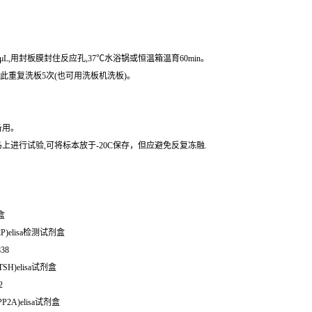
μL,用封板膜封住反应孔,37℃水浴锅或恒温箱温育60min。
,如此重复洗板5次(也可用洗板机洗板)。
备用。
进行试验,可将标本放于-20C保存，但应避免反复冻融.
盒
P)elisa检测试剂盒
838
SH)elisa试剂盒
2
2A)elisa试剂盒