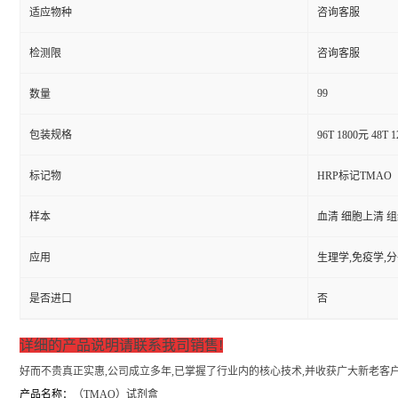
适应物种
咨询客服
检测限
咨询客服
99
数量
包装规格
96T 1800元 48T 
标记物
HRP标记TMAO
样本
血清 细胞上清 
应用
生理学,免疫学,
是否进口
否
详细的产品说明请联系我司销售!
好而不贵真正实惠,公司成立多年,已掌握了行业内的核心技术,并收获广大新老客户
产品名称：
（
TMAO）试剂盒