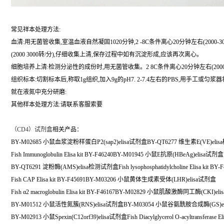
常见祥本处理方法:
血清:用无菌管收集,室温血液自然凝固1020分钟,2 -8C条件离心20分钟左右(200
(2000 3000转/分),仔细收集上清,保存过程中如有沉淀形成,应该再次离心。
细胞培养上清:检测分泌性的成份时,用无菌管收集。2 8C条件离心20分钟左右(200
组织标本:切割标本后,称取1g组织,加入9g的pH7. 2-7.4左右的PBS,用手工
就在液氮中充分研磨:
其他样本处理方法:请联系客服索要
（
CD4）试剂盒
相关产品：
BY-M02685 小鼠血浆淀粉样蛋白P2(sap2)elisa试剂盒BY-QT6277 维生素E(VE)el
Fish Immunoglobulin Elisa kit BY-F46240BY-M01945 小鼠E抗原(HBeAg)elisa试剂盒
BY-QT6291 淀粉酶(AMS)elisa检测试剂盒Fish lysophosphatidylcholine Elisa kit BY-F
Fish CAP Elisa kit BY-F45691BY-M03206 小鼠黄体生成素受体(LHR)elisa试剂盒
Fish α2 macroglobulin Elisa kit BY-F46167BY-M02829 小鼠肌酸激酶同工酶(CKI)e
BY-M01512 小鼠活性氮簇(RNS)elisa试剂盒BY-M03054 小鼠谷氨酰胺合成酶(GS)e
BY-M02913 小鼠Spexin(C12orf39)elisa试剂盒Fish Diacylglycerol O-acyltransferase Eli