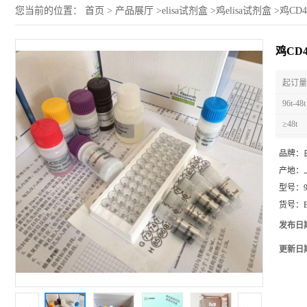
您当前的位置：
首页
>
产品展厅
>
elisa试剂盒
>
鸡elisa试剂盒
>
鸡CD4
鸡CD4
起订量 
96t-48t
≥48t
品牌：
产地：
型号：
货号：
发布日
更新日