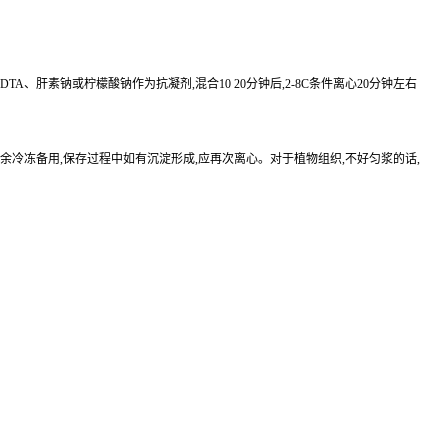
EDTA、肝素钠或柠檬酸钠作为抗凝剂,混合10 20分钟后,2-8C条件离心20分钟左右
待检测,其余冷冻备用,保存过程中如有沉淀形成,应再次离心。对于植物组织,不好匀浆的话,