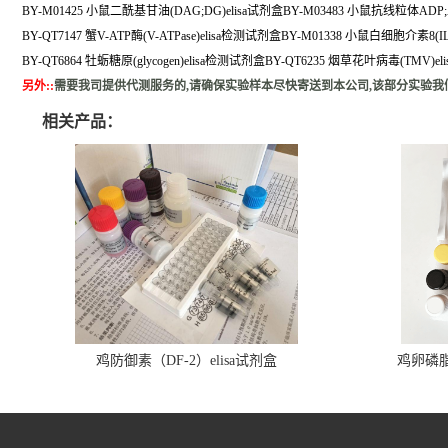
BY-M01425 小鼠二酰基甘油(DAG;DG)elisa试剂盒BY-M03483 小鼠抗线粒体ADP;
BY-QT7147 蟹V-ATP酶(V-ATPase)elisa检测试剂盒BY-M01338 小鼠白细胞介素8(IL
BY-QT6864 牡蛎糖原(glycogen)elisa检测试剂盒BY-QT6235 烟草花叶病毒(TMV)e
另外:
:
需要我司提供代测服务的,请确保实验样本尽快寄送到本公司,该部分实验我
相关产品：
鸡防御素（DF-2）elisa试剂盒
鸡卵磷脂（