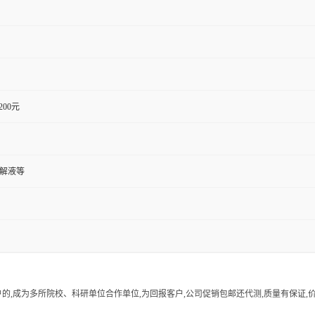
1200元
裂解液等
的,成为多所院校、科研单位合作单位,为回报客户,公司促销包邮还代测,质量有保证,价