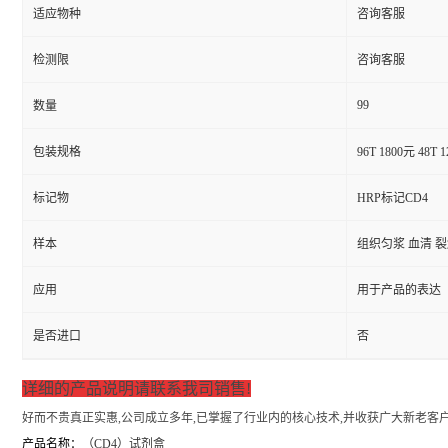
适应物种
咨询客服
检测限
咨询客服
99
数量
包装规格
96T 1800元 48T 
标记物
HRP标记CD4
样本
组织匀浆 血清 
应用
用于产品的表达
是否进口
否
详细的产品说明请联系我司销售!
好而不贵真正实惠,公司成立多年,已掌握了行业内的核心技术,并收获广大新老客户
产品名称：
（
CD4）试剂盒