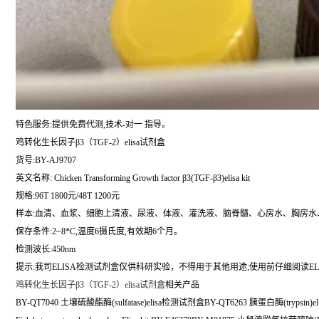
特色服务:提供免费代测,技术-对一 指导。
鸡转化生长因子β3（TGF-2）elisa试剂盒
货号:BY-AJ9707
英文名称:
Chicken Transforming Growth factor β3(TGF-β3)elisa kit
规格:96T 1800元/48T 1200元
样本:血清、血浆、细胞上清液、尿液、体液、灌洗液、脑脊髓、心房水、胸房水
保存条件:2~8*C,温度6摄氏度,有效期6个月。
检测波长:450nm
提示:我司ELISA检测试剂盒仅供科研实验，不得用于其他用途;使用前仔细阅读EL
鸡转化生长因子β3（TGF-2）elisa试剂盒
相关产品
BY-QT7040 土壤硫酸酯酶(sulfatase)elisa检测试剂盒BY-QT6263 胰蛋白酶(trypsin