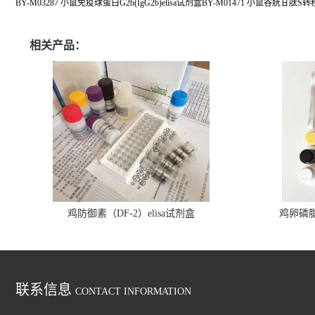
BY-M03287 小鼠免疫球蛋白G2b(IgG2b)elisa试剂盒BY-M01471 小鼠谷胱甘肽S转移
相关产品：
鸡防御素（DF-2）elisa试剂盒
鸡卵磷脂（
联系信息
CONTACT INFORMATION