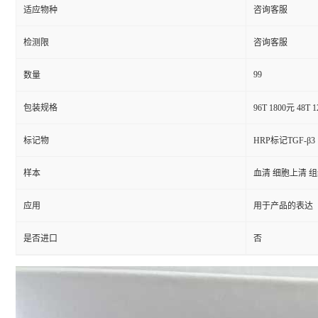
适应物种
咨询客服
检测限
咨询客服
99
数量
包装规格
96T 1800元 48T 
标记物
HRP标记TGF-β3
样本
血清 细胞上清 
应用
用于产品的表达
是否进口
否