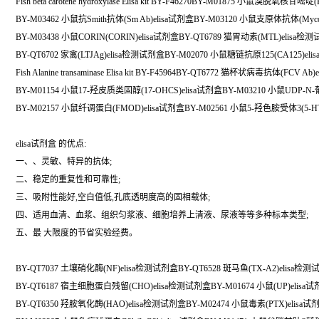
Fish beta carotene hydroxylase Elisa kit BY-F46270BY-M01875 小鼠溴脱氧核苷嘧啶
BY-M03462 小鼠抗Smith抗体(Sm Ab)elisa试剂盒BY-M03120 小鼠支原体抗体(Mycopl
BY-M03438 小鼠CORIN(CORIN)elisa试剂盒BY-QT6789 猫胃动素(MTL)elisa检
BY-QT6702 家禽(LTJAg)elisa检测试剂盒BY-M02070 小鼠糖链抗原125(CA125)el
Fish Alanine transaminase Elisa kit BY-F45964BY-QT6772 猫杯状病毒抗体(FCV 
BY-M01154 小鼠17-羟皮质类固醇(17-OHCS)elisa试剂盒BY-M03210 小鼠UDP-
BY-M02157 小鼠纤调蛋白(FMOD)elisa试剂盒BY-M02561 小鼠5-羟色胺受体3(5-HT
elisa试剂盒 的优点:
一、、灵敏、特异的抗体;
二、稳定的重复性和可靠性;
三、吸附性能好,空白值低,孔底透明度高的固相载体;
四、适用血清、血浆、组织匀浆液、细胞培养上清液、尿液等等多种标本类型;
五、最 大限度的节省实验经费。
BY-QT7037 土壤硝化酶(NF)elisa检测试剂盒BY-QT6528 斑马鱼(TX-A2)elisa检
BY-QT6187 宿主细胞蛋白残留(CHO)elisa检测试剂盒BY-M01674 小鼠(UP)elisa
BY-QT6350 羟胺氧化酶(HAO)elisa检测试剂盒BY-M02474 小鼠毒素(PTX)elisa试