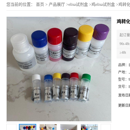
您当前的位置：
首页
>
产品展厅
>
elisa试剂盒
>
鸡elisa试剂盒
>
鸡转化
鸡转化
起订量 
96t-48t
≥48t
品牌：
产地：
型号：
货号：
发布日
更新日