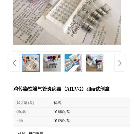
鸡传染性喉气管炎病毒（AILV-2）elisa试剂盒
起订量 (盒)
价格
96t-48t
￥
1800 /盒
≥48t
￥
1200 /盒
品牌：
白益生物