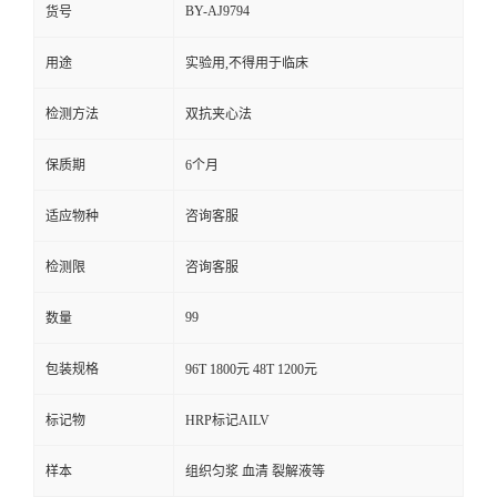
BY-AJ9794
货号
用途
实验用,不得用于临床
检测方法
双抗夹心法
保质期
6个月
适应物种
咨询客服
检测限
咨询客服
99
数量
包装规格
96T 1800元 48T 1200元
标记物
HRP标记AILV
样本
组织匀浆 血清 裂解液等