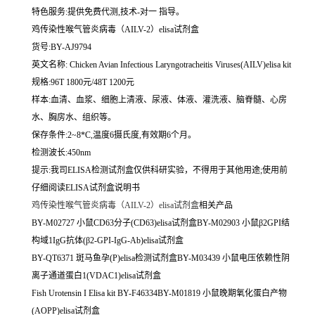
特色服务:提供免费代测,技术-对一 指导。
鸡传染性喉气管炎病毒（AILV-2）elisa试剂盒
货号:BY-AJ9794
英文名称:
Chicken Avian Infectious Laryngotracheitis Viruses(AILV)elisa kit
规格:96T 1800元/48T 1200元
样本:血清、血浆、细胞上清液、尿液、体液、灌洗液、脑脊髓、心房
水、胸房水、组织等。
保存条件:2~8*C,温度6摄氏度,有效期6个月。
检测波长:450nm
提示:我司ELISA检测试剂盒仅供科研实验，不得用于其他用途;使用前
仔细阅读ELISA试剂盒说明书
鸡传染性喉气管炎病毒（AILV-2）elisa试剂盒
相关产品
BY-M02727 小鼠CD63分子(CD63)elisa试剂盒BY-M02903 小鼠β2GPI结
构域1IgG抗体(β2-GPI-IgG-Ab)elisa试剂盒
BY-QT6371 斑马鱼孕(P)elisa检测试剂盒BY-M03439 小鼠电压依赖性阴
离子通道蛋白1(VDAC1)elisa试剂盒
Fish Urotensin I Elisa kit BY-F46334BY-M01819 小鼠晚期氧化蛋白产物
(AOPP)elisa试剂盒