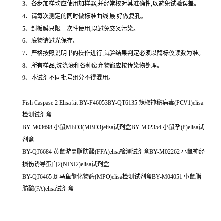
3、各步加样均应使用加样器,并经常校对其准确性,以避免试验误差。
4、请每次测定的同时做标准曲线,最 好做复孔。
5、封板膜只限一次性使用,以避免交叉污染。
6、底物请避光保存。
7、严格按照说明书的操作进行,试验结果判定必须以酶标仪读数为准。
8、所有样品,洗涤液和各种废弃物都应按传染物处理。
9、本试剂不同批号组分不得混用。
Fish Caspase 2 Elisa kit BY-F46053BY-QT6135 辣椒神秘病毒(PCV1)elisa
检测试剂盒
BY-M03698 小鼠MBD3(MBD3)elisa试剂盒BY-M02354 小鼠孕(P)elisa试
剂盒
BY-QT6684 黄鼠游离脂肪酸(FFA)elisa检测试剂盒BY-M02262 小鼠神经
损伤诱导蛋白2(NINJ2)elisa试剂盒
BY-QT6465 斑马鱼髓化物酶(MPO)elisa检测试剂盒BY-M04051 小鼠脂
肪酸(FA)elisa试剂盒