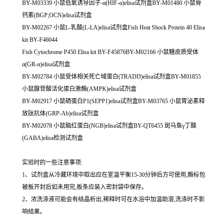
BY-M03339 小鼠低氧诱导因子-α(HIF-α)elisa试剂盒BY-M01480 小鼠骨
钙素(BGP;OCN)elisa试剂盒
BY-M02267 小鼠L-乳酸(L-LA)elisa试剂盒Fish Heat Shock Protein 40 Elisa
kit BY-F46044
Fish Cytochrome P450 Elisa kit BY-F45876BY-M02166 小鼠糖皮质受体
α(GR-α)elisa试剂盒
BY-M02784 小鼠受体相关死亡域蛋白(TRADD)elisa试剂盒BY-M01855
小鼠腺苷酸活化蛋白激酶(AMPK)elisa试剂盒
BY-M02917 小鼠硒蛋白P1(SEPP1)elisa试剂盒BY-M03765 小鼠胃泌素释
放肽抗体(GRP-Ab)elisa试剂盒
BY-M02078 小鼠脑红蛋白(NGB)elisa试剂盒BY-QT6455 斑马鱼γ丁酸
(GABA)elisa检测试剂盒
实验时的一些注意事项:
1、试剂盒从冷藏环境中取出应在室温平衡15-30分钟后方可使用,酶标包
被板开封后如未用完,板条应装入密封袋中保存。
2、浓洗涤液可能会有结晶析出,稀释时可在水浴中加温助溶,洗涤时不影
响结果。