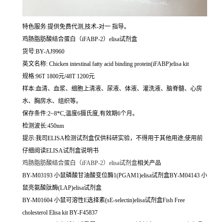
特色服务:提供免费代测,技术-对一 指导。
鸡肠脂肪酸结合蛋白（iFABP-2）elisa试剂盒
货号:BY-AJ9960
英文名称:
Chicken intestinal fatty acid binding protein(iFABP)elisa kit
规格:96T 1800元/48T 1200元
样本:血清、血浆、细胞上清液、尿液、体液、灌洗液、脑脊髓、心房
水、胸房水、组织等。
保存条件:2~8*C,温度6摄氏度,有效期6个月。
检测波长:450nm
提示:我司ELISA检测试剂盒仅供科研实验，不得用于其他用途;使用前
仔细阅读ELISA试剂盒说明书
鸡肠脂肪酸结合蛋白（iFABP-2）elisa试剂盒
相关产品
BY-M03193 小鼠磷酸甘油酸变位酶1(PGAM1)elisa试剂盒BY-M04143 小
鼠亮氨酸肽酶(LAP)elisa试剂盒
BY-M01604 小鼠可溶性E选择素(sE-selectin)elisa试剂盒Fish Free
cholesterol Elisa kit BY-F45837