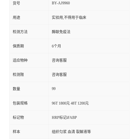
BY-AJ9960
货号
用途
实验用,不得用于临床
检测方法
酶联免疫法
保质期
6个月
适应物种
咨询客服
检测限
咨询客服
99
数量
包装规格
96T 1800元 48T 1200元
标记物
HRP标记iFABP
样本
组织匀浆 血清 裂解液等