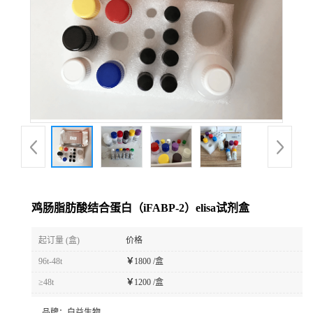
鸡肠脂肪酸结合蛋白（iFABP-2）elisa试剂盒
起订量 (盒)
价格
96t-48t
￥
1800 /盒
≥48t
￥
1200 /盒
品牌：
白益生物