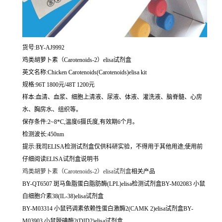
货号:BY-AJ9992
鸡类胡萝卜素（Carotenoids-2）elisa试剂盒
英文名称:
Chicken Carotenoids(Carotenoids)elisa kit
规格:96T 1800元/48T 1200元
样本:血清、血浆、细胞上清液、尿液、体液、灌洗液、脑脊髓、心房
水、胸房水、组织等。
保存条件:2~8*C,温度6摄氏度,有效期6个月。
检测波长:450nm
提示:我司ELISA检测试剂盒仅供科研实验，不得用于其他用途;使用前
仔细阅读ELISA试剂盒说明书
鸡类胡萝卜素（Carotenoids-2）elisa试剂盒
相关产品
BY-QT6507 斑马鱼脂蛋白脂肪酶(LPL)elisa检测试剂盒BY-M02083 小鼠
白细胞介素38(IL-38)elisa试剂盒
BY-M03314 小鼠钙调素依赖性蛋白激酶2(CAMK 2)elisa试剂盒BY-
M03903 小鼠脱碘酶2(DID2)elisa试剂盒