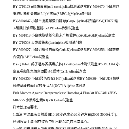
BY-QT6173 αS1酪蛋白(αs1-casein)elisa检测试剂盒BY-M03670 小鼠淋巴
细胞功能相关抗原2-IgM抗体(SRBC-IgM)elisa试剂盒
BY-M04047 小鼠半胱氨酸蛋白酶1β(Casp-1β)elisa试剂盒BY-QT7077 蛙
3-磷酸甘油醛脱氢酶(GAPD)elisa检测试剂盒
BY-M01818 小鼠晚期糖基化终末产物受体(RAGE;AGER)elisa试剂盒
BY-QT6558 贝类凝集素(Lectin)elisa检测试剂盒
BY-M02027 小鼠组织蛋白酶K(Cath-K)elisa试剂盒BY-M03356 小鼠雄结
合蛋白(ABP)elisa试剂盒
BY-QT6670 鸽子坦布苏病毒抗体(TV-Ab)elisa检测试剂盒BY-M03344 小
鼠巨噬细胞集落刺激因子1受体(Csf1r)elisa试剂盒
BY-M03259 小鼠5羟色胺4(5-HT4)elisa试剂盒BY-M03364 小鼠UDP葡糖
醛酸基转移酶1家族多肽A1(UGT1A1)elisa试剂盒
Fish Mothers Against Decapentaplegic Homolog 4 Elisa kit BY-F46147BY-
M02755 小鼠维生素K1(VK1)elisa试剂盒
样本处理及要求:
1.血清:室温血液自然凝固10-20分钟,离心20分钟左右(2000-3000转/分)。
仔细收集上清,保存过程中如出现沉淀,应再次离心。
2.血浆:应根据标本的要求选择EDTA或柠檬酸钠作为抗凝剂混合10- 20