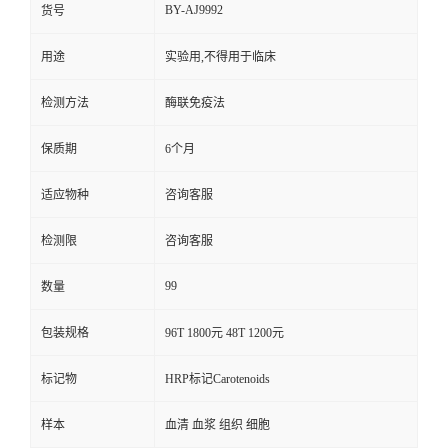
BY-AJ9992
货号
用途
实验用,不得用于临床
检测方法
酶联免疫法
保质期
6个月
适应物种
咨询客服
检测限
咨询客服
99
数量
包装规格
96T 1800元 48T 1200元
标记物
HRP标记Carotenoids
样本
血清 血浆 组织 细胞