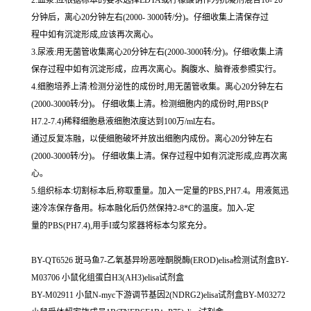
分钟后，离心20分钟左右(2000- 3000转/分)。仔细收集上清保存过
程中如有沉淀形成,应该再次离心。
3.尿液:用无菌管收集离心20分钟左右(2000-3000转/分)。仔细收集上清
保存过程中如有沉淀形成，应再次离心。胸腹水、脑脊液参照实行。
4.细胞培养上清:检测分泌性的成份时,用无菌管收集。离心20分钟左右
(2000-3000转/分)。 仔细收集上清。检测细胞内的成份时,用PBS(P
H7.2-7.4)稀释细胞悬液细胞浓度达到100万/ml左右。
通过反复冻融，以使细胞破坏并放出细胞内成份。离心20分钟左右
(2000-3000转/分)。 仔细收集上清。保存过程中如有沉淀形成,应再次离
心。
5.组织标本:切割标本后,称取重量。加入一定量的PBS,PH7.4。用液氮迅
速冷冻保存备用。标本融化后仍然保持2-8*C的温度。加入-定
量的PBS(PH7.4),用手I或匀浆器将标本匀浆充分。
BY-QT6526 斑马鱼7-乙氧基异吩恶唑酮脱酶(EROD)elisa检测试剂盒BY-
M03706 小鼠化组蛋白H3(AH3)elisa试剂盒
BY-M02911 小鼠N-myc下游调节基因2(NDRG2)elisa试剂盒BY-M03272