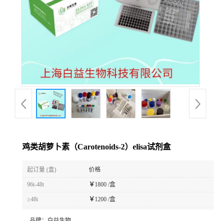
鸡类胡萝卜素（Carotenoids-2）elisa试剂盒
起订量 (盒)
价格
96t-48t
￥
1800 /盒
≥48t
￥
1200 /盒
品牌：
白益生物