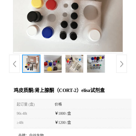
鸡皮质酮;肾上腺酮（CORT-2）elisa试剂盒
起订量 (盒)
价格
96t-48t
￥
1800 /盒
≥48t
￥
1200 /盒
品牌：
白益生物