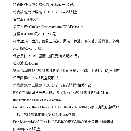
特色服务:提供免费代测,技术-对一 指导。
鸡皮质酮;肾上腺酮（CORT-2）elisa试剂盒
货号:BY-AJ9657
英文名称:
Chicken Corticosterone(CORT)elisa kit
规格:96T 1800元/48T 1200元
样本:血清、血浆、细胞上清液、尿液、体液、灌洗液、脑脊髓、心房
水、胸房水、组织等。
保存条件:2~8*C,温度6摄氏度,有效期6个月。
检测波长:450nm
提示:我司ELISA检测试剂盒仅供科研实验，不得用于其他用途;使用前
仔细阅读ELISA试剂盒说明书
鸡皮质酮;肾上腺酮（CORT-2）elisa试剂盒
相关产品
BY-QT6466 斑马鱼白细胞介素4(IL-4)elisa检测试剂盒Fish Alanine
transaminase Elisa kit BY-F45964
Fish ATP synthase Elisa kit BY-F46164BY-M02909 小鼠尼克酰胺腺嘌呤
二核苷酸磷酸氧化酶4(NOX4)elisa试剂盒
Fish Malonyl-CoA Elisa kit BY-F46006BY-M04096 小鼠抗sp100抗体
(sp100)elisa试剂盒