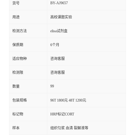
BY-AJ9657
货号
用途
高校课题实验
检测方法
elisa试剂盒
保质期
6个月
适应物种
咨询客服
检测限
咨询客服
99
数量
包装规格
96T 1800元 48T 1200元
标记物
HRP标记CORT
样本
组织匀浆 血清 裂解液等