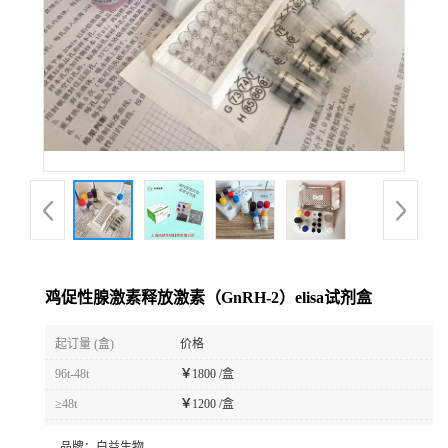
鸡促性腺激素释放激素（GnRH-2）elisa试剂盒
起订量 (盒)
价格
96t-48t
￥
1800 /盒
≥48t
￥
1200 /盒
品牌：
白益生物