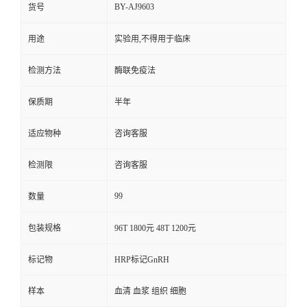
BY-AJ9603
货号
用途
实验用,不得用于临床
检测方法
酶联免疫法
保质期
半年
适应物种
咨询客服
检测限
咨询客服
99
数量
包装规格
96T 1800元 48T 1200元
标记物
HRP标记GnRH
样本
血清 血浆 组织 细胞