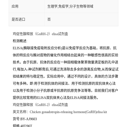
应用
生理学,免疫学,分子生物等领域
是否进口
否
鸡促性腺释放（GnRH-2）elisa试剂盒
检测概述:
ELISA(酶联接免疫吸附反应分析)是以免疫学反应为基础，将抗原、抗
体的特反应与酶对底物的催化作用相结台起来的一种敏感性很高的实验
技术。由于抗原、抗体的反应在一种固相载体聚苯微量滴定板的孔中进
行,每加入-种试剂孵育后,可通过洗涤除去多余的游离反应物,从而保证试
验结果的特与稳定性。实际应用中，通过不同的设计，具体的方法步骤
可有多种。即:用于检测抗体的间接法、用于检测抗原的双抗体夹心法
以及用于检测小分子抗原或半抗原的抗原竞争法等等。目前我们对客户
提供比较常用的ELISA双抗体夹心法及ELISA间接法服务。
鸡促性腺释放（GnRH-2）elisa试剂盒
英文名称：
Chicken gonadotropin-releasing hormone(GnRH)elisa kit
货号:BY-AJ9603
规格:48T/96T