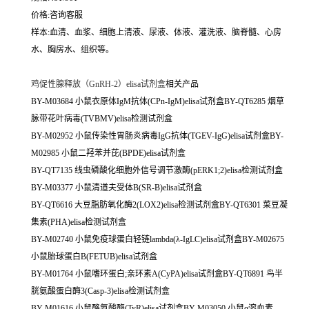
价格:咨询客服
样本:血清、血浆、细胞上清液、尿液、体液、灌洗液、脑脊髓、心房
水、胸房水、组织等。
鸡促性腺释放（GnRH-2）elisa试剂盒
相关产品
BY-M03684 小鼠衣原体IgM抗体(CPn-IgM)elisa试剂盒BY-QT6285 烟草
脉带花叶病毒(TVBMV)elisa检测试剂盒
BY-M02952 小鼠传染性胃肠炎病毒IgG抗体(TGEV-IgG)elisa试剂盒BY-
M02985 小鼠二羟苯并芘(BPDE)elisa试剂盒
BY-QT7135 线虫磷酸化细胞外信号调节激酶(pERK1;2)elisa检测试剂盒
BY-M03377 小鼠清道夫受体B(SR-B)elisa试剂盒
BY-QT6616 大豆脂肪氧化酶2(LOX2)elisa检测试剂盒BY-QT6301 菜豆凝
集素(PHA)elisa检测试剂盒
BY-M02740 小鼠免疫球蛋白轻链lambda(λ-IgLC)elisa试剂盒BY-M02675
小鼠胎球蛋白B(FETUB)elisa试剂盒
BY-M01764 小鼠嗜环蛋白;亲环素A(CyPA)elisa试剂盒BY-QT6891 鸟半
胱氨酸蛋白酶3(Casp-3)elisa检测试剂盒
BY-M01616 小鼠酪氨酸酶(TyR)elisa试剂盒BY-M03050 小鼠α溶血素