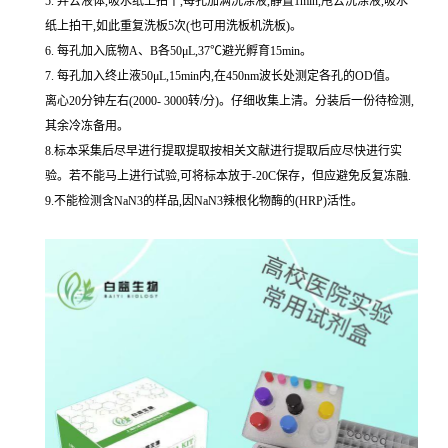
5. 弃去液体,吸水纸上拍干,每孔加满洗涤液,静置1min,甩去洗涤液,吸水
纸上拍干,如此重复洗板5次(也可用洗板机洗板)。
6. 每孔加入底物A、B各50μL,37℃避光孵育15min。
7. 每孔加入终止液50μL,15min内,在450nm波长处测定各孔的OD值。
离心20分钟左右(2000- 3000转/分)。仔细收集上清。分装后一份待检测,
其余冷冻备用。
8.标本采集后尽早进行提取提取按相关文献进行提取后应尽快进行实
验。若不能马上进行试验,可将标本放于-20C保存，但应避免反复冻融.
9.不能检测含NaN3的样品,因NaN3辣根化物酶的(HRP)活性。