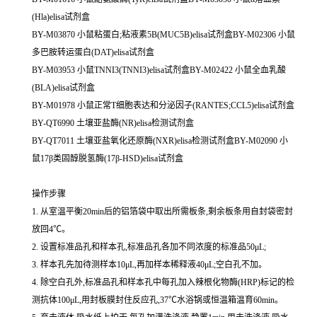
(Hla)elisa试剂盒
BY-M03870 小鼠粘蛋白;粘液素5B(MUC5B)elisa试剂盒BY-M02306 小鼠
多巴胺转运蛋白(DAT)elisa试剂盒
BY-M03953 小鼠TNNI3(TNNI3)elisa试剂盒BY-M02422 小鼠全血乳酸
(BLA)elisa试剂盒
BY-M01978 小鼠正常T细胞表达和分泌因子(RANTES;CCL5)elisa试剂盒
BY-QT6990 土壤亚盐酶(NR)elisa检测试剂盒
BY-QT7011 土壤亚盐氧化还原酶(NXR)elisa检测试剂盒BY-M02090 小
鼠17β类固醇脱氢酶(17β-HSD)elisa试剂盒
操作步骤
1. 从室温平衡20min后的铝箔袋中取出所需板条,剩余板条用自封袋密封
放回4℃。
2. 设置标准品孔和样本孔,标准品孔各加不同浓度的标准品50μL;
3. 样本孔先加待测样本10μL,再加样本稀释液40μL;空白孔不加。
4. 除空白孔外,标准品孔和样本孔中每孔加入辣根化物酶(HRP)标记的检
测抗体100μL,用封板膜封住反应孔,37℃水浴锅或恒温箱温育60min。