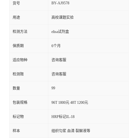
BY-AJ9578
货号
用途
高校课题实验
检测方法
elisa试剂盒
保质期
6个月
适应物种
咨询客服
检测限
咨询客服
99
数量
包装规格
96T 1800元 48T 1200元
标记物
HRP标记IL-18
样本
组织匀浆 血清 裂解液等