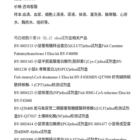
价格:咨询客服
样本:血清、血浆、细胞上清液、尿液、体液、灌洗液、脑脊髓、心房
水、胸房水、组织等。
鸡白细胞介素18（IL-2）elisa试剂盒
相关产品
BY-M03153 小鼠葡萄糖转运蛋白5(GLUT5)elisa试剂盒Fish Carnitine
Palmitoyltransferase I Elisa kit BY-F46098
BY-M01345 小鼠半胱氨酸蛋白酶剂;胱抑素C(Cys-C)elisa试剂盒BY-
M01238 小鼠R-脊椎蛋白2(RSPO2)elisa试剂盒
Fish stearoyl-CoA desaturase-1 Elisa kit BY-F45836BY-QT7099 虾肉碱棕榈
酰转移酶-Ⅰ(CPT1)elisa检测试剂盒
BY-M04125 小鼠核蛋白(NP)elisa试剂盒Fish HMG-CoA reductase Elisa kit
BY-F45660
BY-QT6408 斑马鱼尿苷二磷酸葡萄糖醛酸转移酶1(UGT1)elisa检测试剂
盒BY-QT7037 土壤硝化酶(NF)elisa检测试剂盒
BY-M03414 小鼠胃蛋白酶原I(PGI)elisa试剂盒BY-M01477 小鼠骨成型蛋
白4(BMP-4)elisa试剂盒
BY-M03098 小鼠性酸转运蛋白3(EAAT3)elisa试剂盒Fish Noradrenaline