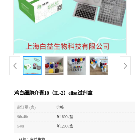
鸡白细胞介素18（IL-2）elisa试剂盒
起订量 (盒)
价格
96t-48t
￥
1800 /盒
≥48t
￥
1200 /盒
品牌：
白益生物