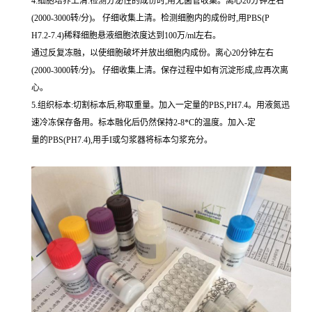
4.细胞培养上清:检测分泌性的成份时,用无菌管收集。离心20分钟左右
(2000-3000转/分)。 仔细收集上清。检测细胞内的成份时,用PBS(P
H7.2-7.4)稀释细胞悬液细胞浓度达到100万/ml左右。
通过反复冻融，以使细胞破坏并放出细胞内成份。离心20分钟左右
(2000-3000转/分)。 仔细收集上清。保存过程中如有沉淀形成,应再次离
心。
5.组织标本:切割标本后,称取重量。加入一定量的PBS,PH7.4。用液氮迅
速冷冻保存备用。标本融化后仍然保持2-8*C的温度。加入-定
量的PBS(PH7.4),用手I或匀浆器将标本匀浆充分。