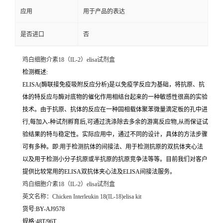
应用
用于产品的表达
是否进口
否
鸡白细胞介素18（IL-2）elisa试剂盒
检测概述:
ELISA(酶联接免疫吸附反应分析)是以免疫学反应为基础，将抗原、抗
体的特反应与酶对底物的催化作用相结台起来的一种敏感性很高的实验
技术。由于抗原、抗体的反应在一种固相载体聚苯微量滴定板的孔中进
行,每加入-种试剂孵育后,可通过洗涤除去多余的游离反应物,从而保证试
验结果的特与稳定性。实际应用中，通过不同的设计，具体的方法步骤
可有多种。即:用于检测抗体的间接法、用于检测抗原的双抗体夹心法
以及用于检测小分子抗原或半抗原的抗原竞争法等等。目前我们对客户
提供比较常用的ELISA双抗体夹心法及ELISA间接法服务。
鸡白细胞介素18（IL-2）elisa试剂盒
英文名称：
Chicken Interleukin 18(IL-18)elisa kit
货号:BY-AJ9578
规格:48T/96T