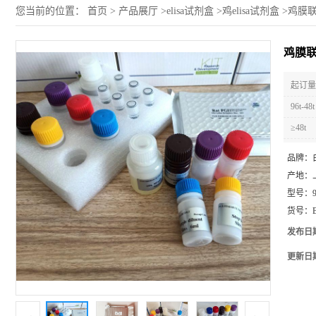
您当前的位置：
首页
>
产品展厅
>
elisa试剂盒
>
鸡elisa试剂盒
>
鸡膜联蛋
鸡膜联蛋
起订量 
96t-48t
≥48t
品牌：
产地：
型号：
货号：
发布日
更新日