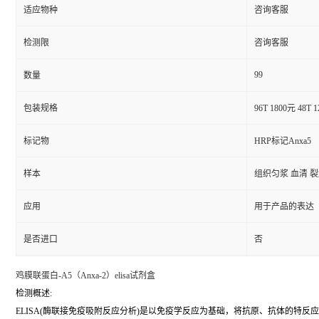
适应物种
咨询客服
检测限
咨询客服
99
数量
包装规格
96T 1800元 48T 
标记物
HRP标记Anxa5
样本
组织匀浆 血清 
应用
用于产品的表达
是否进口
否
鸡膜联蛋白-A5（Anxa-2）elisa试剂盒
检测概述:
ELISA(酶联接免疫吸附反应分析)是以免疫学反应为基础，将抗原、抗体的特