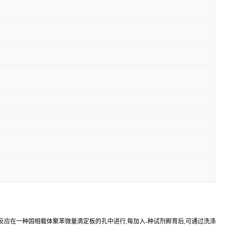
反应在一种固相载体聚苯微量滴定板的孔中进行,每加入-种试剂孵育后,可通过洗涤