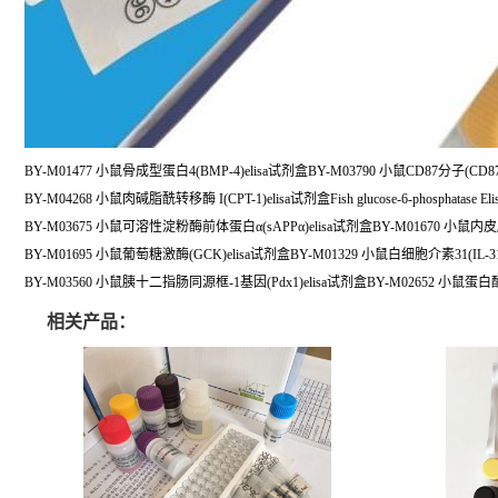
BY-M01477 小鼠骨成型蛋白4(BMP-4)elisa试剂盒BY-M03790 小鼠CD87分子(CD87
BY-M04268 小鼠肉碱脂酰转移酶 I(CPT-1)elisa试剂盒Fish glucose-6-phosphatase Elisa
BY-M03675 小鼠可溶性淀粉酶前体蛋白α(sAPPα)elisa试剂盒BY-M01670 小鼠内皮
BY-M01695 小鼠葡萄糖激酶(GCK)elisa试剂盒BY-M01329 小鼠白细胞介素31(IL-31
BY-M03560 小鼠胰十二指肠同源框-1基因(Pdx1)elisa试剂盒BY-M02652 小鼠蛋白
相关产品：