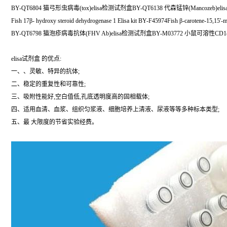
BY-QT6804 猫弓形虫病毒(tox)elisa检测试剂盒BY-QT6138 代森锰锌(Mancozeb)e
Fish 17β- hydroxy steroid dehydrogenase 1 Elisa kit BY-F45974Fish β-carotene-15,15'
BY-QT6798 猫泡疹病毒抗体(FHV Ab)elisa检测试剂盒BY-M03772 小鼠可溶性CD14
elisa试剂盒 的优点:
一、、灵敏、特异的抗体;
二、稳定的重复性和可靠性;
三、吸附性能好,空白值低,孔底透明度高的固相载体;
四、适用血清、血浆、组织匀浆液、细胞培养上清液、尿液等等多种标本类型;
五、最 大限度的节省实验经费。