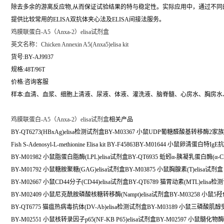
除去多余的游离反应物,从而保证试验结果的特与稳定性。实际应用中，通过不
提供比较常用的ELISA双抗体夹心法及ELISA间接法服务。
鸡膜联蛋白-A5（Anxa-2）elisa试剂盒
英文名称：
Chicken Annexin A5(Anxa5)elisa kit
货号:BY-AJ9937
规格:48T/96T
价格:咨询客服
样本:血清、血浆、细胞上清液、尿液、体液、灌洗液、脑脊髓、心房水、胸房水
鸡膜联蛋白-A5（Anxa-2）elisa试剂盒
相关产品
BY-QT6273(HBxAg)elisa检测试剂盒BY-M03367 小鼠UDP葡糖醛酸基转移酶2家族多
Fish S-Adenosyl-L-methionine Elisa kit BY-F45863BY-M01644 小鼠卵清蛋白特Ig
BY-M01982 小鼠脂蛋白脂酶(LPL)elisa试剂盒BY-QT6935 蚯蚓α-胰凝乳蛋白酶(α-Chy
BY-M01792 小鼠糖胺聚糖(GAG)elisa试剂盒BY-M03875 小鼠胸腺素(T)elisa试剂盒
BY-M02667 小鼠CD44分子(CD44)elisa试剂盒BY-QT6789 猫胃动素(MTL)elisa
BY-M02409 小鼠尼克酰胺磷酸核糖转移酶(Nampt)elisa试剂盒BY-M03258 小鼠5羟色胺
BY-QT6775 猫瘟热病毒抗体(DV-Ab)elisa检测试剂盒BY-M03189 小鼠三磷酸肌醇受体
BY-M02551 小鼠核转录因子p65(NF-KB P65)elisa试剂盒BY-M02597 小鼠髓化