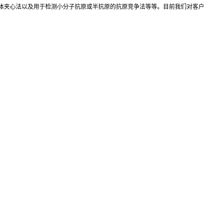
抗体夹心法以及用于检测小分子抗原或半抗原的抗原竞争法等等。目前我们对客户