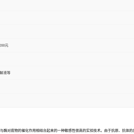
1200元
裂解液等
反应与酶对底物的催化作用相结台起来的一种敏感性很高的实验技术。由于抗原、抗体的