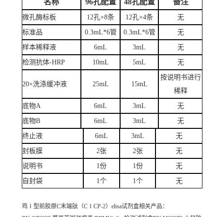
名称
96孔配置
48孔配置
备注
微孔酶标板
12孔×8条
12孔×4条
无
标准品
0.3mL*6管
0.3mL*6管
无
样本稀释液
6mL
3mL
无
检测抗体-HRP
10mL
5mL
无
按说明书进行
20×洗涤缓冲液
25mL
15mL
稀释
底物A
6mL
3mL
无
底物B
6mL
3mL
无
终止液
6mL
3mL
无
封板膜
2张
2张
无
说明书
1份
1份
无
自封袋
1个
1个
无
鸡Ⅰ型前胶原C末端肽（CⅠCP-2）elisa试剂盒
相关产品：