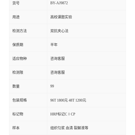
BY-AJ9872
货号
用途
高校课题实验
检测方法
双抗夹心法
保质期
半年
适应物种
咨询客服
检测限
咨询客服
99
数量
包装规格
96T 1800元 48T 1200元
标记物
HRP标记CⅠCP
样本
组织匀浆 血清 裂解液等