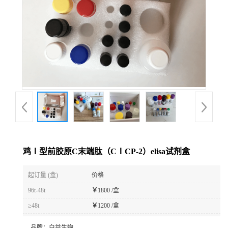
鸡Ⅰ型前胶原C末端肽（CⅠCP-2）elisa试剂盒
起订量 (盒)
价格
96t-48t
￥
1800 /盒
≥48t
￥
1200 /盒
品牌：
白益生物