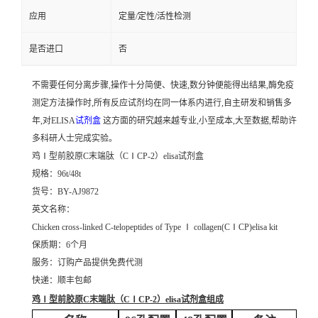
应用
定量/定性/活性检测
是否进口
否
不需要任何分离步骤,操作十分简便、快速,数分钟便能得出结果,酶免疫
测定方法操作时,所有反应试剂均在同一体系内进行,自主研发和销售多
年,对ELISA
试剂盒
这方面的研究越来越专业,小至成本,大至数据,帮助许
多科研人士完成实验。
鸡Ⅰ型前胶原C末端肽（CⅠCP-2）elisa试剂盒
规格：96t/48t
货号：BY-AJ9872
英文名称：
Chicken cross-linked C-telopeptides of Type Ⅰ collagen(CⅠCP)elisa kit
保质期：6个月
服务：订购产品提供免费代测
快递：顺丰包邮
鸡Ⅰ型前胶原C末端肽（CⅠCP-2）elisa试剂盒
组成