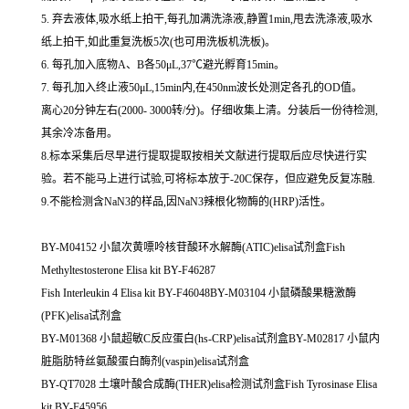
5. 弃去液体,吸水纸上拍干,每孔加满洗涤液,静置1min,甩去洗涤液,吸水
纸上拍干,如此重复洗板5次(也可用洗板机洗板)。
6. 每孔加入底物A、B各50μL,37℃避光孵育15min。
7. 每孔加入终止液50μL,15min内,在450nm波长处测定各孔的OD值。
离心20分钟左右(2000- 3000转/分)。仔细收集上清。分装后一份待检测,
其余冷冻备用。
8.标本采集后尽早进行提取提取按相关文献进行提取后应尽快进行实
验。若不能马上进行试验,可将标本放于-20C保存，但应避免反复冻融.
9.不能检测含NaN3的样品,因NaN3辣根化物酶的(HRP)活性。
BY-M04152 小鼠次黄嘌呤核苷酸环水解酶(ATIC)elisa试剂盒Fish
Methyltestosterone Elisa kit BY-F46287
Fish Interleukin 4 Elisa kit BY-F46048BY-M03104 小鼠磷酸果糖激酶
(PFK)elisa试剂盒
BY-M01368 小鼠超敏C反应蛋白(hs-CRP)elisa试剂盒BY-M02817 小鼠内
脏脂肪特丝氨酸蛋白酶剂(vaspin)elisa试剂盒
BY-QT7028 土壤叶酸合成酶(THER)elisa检测试剂盒Fish Tyrosinase Elisa
kit BY-F45956