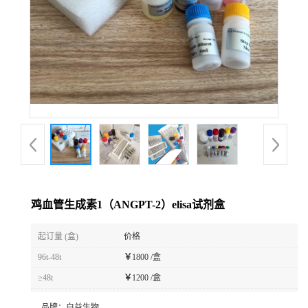
鸡血管生成素1（ANGPT-2）elisa试剂盒
起订量 (盒)
价格
96t-48t
￥
1800 /盒
≥48t
￥
1200 /盒
品牌：
白益生物