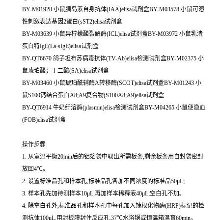
BY-M01928 小鼠胰岛素自身抗体(IAA)elisa试剂盒BY-M03578 小鼠可溶
性刺激表达基因2蛋白(sST2)elisa试剂盒
BY-M03639 小鼠异柠檬酸裂解酶(ICL)elisa试剂盒BY-M03972 小鼠乳清
蛋白特IgE(La-sIgE)elisa试剂盒
BY-QT6670 鸽子坦布苏病毒抗体(TV-Ab)elisa检测试剂盒BY-M02375 小
鼠琥珀酸；丁二酸(SA)elisa试剂盒
BY-M03460 小鼠琥珀酰辅酶A转移酶(SCOT)elisa试剂盒BY-M01243 小
鼠S100钙结合蛋白A8;A9复合物(S100A8;A9)elisa试剂盒
BY-QT6914 牛奶纤溶酶(plasmin)elisa检测试剂盒BY-M04265 小鼠便隐血
(FOB)elisa试剂盒
操作步骤
1. 从室温平衡20min后的铝箔袋中取出所需板条,剩余板条用自封袋密封
放回4℃。
2. 设置标准品孔和样本孔,标准品孔各加不同浓度的标准品50μL;
3. 样本孔先加待测样本10μL,再加样本稀释液40μL;空白孔不加。
4. 除空白孔外,标准品孔和样本孔中每孔加入辣根化物酶(HRP)标记的检
测抗体100μL,用封板膜封住反应孔,37℃水浴锅或恒温箱温育60min。