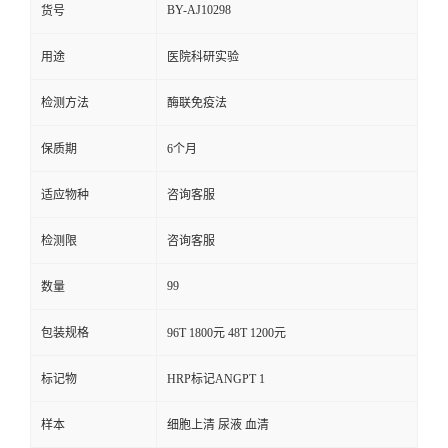
BY-AJ10298
货号
用途
医院科研实验
检测方法
酶联免疫法
保质期
6个月
适应物种
咨询客服
检测限
咨询客服
99
数量
包装规格
96T 1800元 48T 1200元
标记物
HRP标记ANGPT 1
样本
细胞上清 尿液 血清