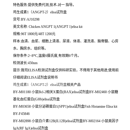
特色服务:提供免费代测,技术-对一 指导。
鸡生成素1（ANGPT-2）elisa试剂盒
货号:BY-AJ10298
英文名称:
Chicken ANGPT 1(ANGPT 1)elisa kit
规格:96T 1800元/48T 1200元
样本:血清、血浆、细胞上清液、尿液、体液、灌洗液、脑脊髓、心房
水、胸房水、组织等。
保存条件:2~8*C,温度6摄氏度,有效期6个月。
检测波长:450nm
提示:我司ELISA检测试剂盒仅供科研实验，不得用于其他用途;使用前
仔细阅读ELISA试剂盒说明书
鸡生成素1（ANGPT-2）elisa试剂盒
相关产品
BY-M01180 小鼠Bcl-2相关X蛋白(BAX)elisa试剂盒BY-M02460 小鼠糖
基化血红蛋白(GHb)elisa试剂盒
BY-M03658 小鼠分泌磷蛋白1(SPP1)elisa试剂盒Fish Histamine Elisa kit
BY-F45846
BY-M02898 小鼠白介素12B(IL12B)elisa试剂盒BY-M02164 小鼠类因子
IgA(RF IgA)elisa试剂盒