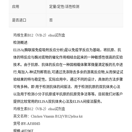
应用
定量/定性/活性检测
是否进口
否
鸡维生素B12（VB-2）elisa试剂盒
检测概述:
ELISA(酶联接免疫吸附反应分析)是以免疫学反应为基础，将抗原、抗
体的特反应与酶对底物的催化作用相结台起来的一种敏感性很高的实验
技术。由于抗原、抗体的反应在一种固相载体聚苯微量滴定板的孔中进
行,每加入-种试剂孵育后,可通过洗涤除去多余的游离反应物,从而保证试
验结果的特与稳定性。实际应用中，通过不同的设计，具体的方法步骤
可有多种。即:用于检测抗体的间接法、用于检测抗原的双抗体夹心法
以及用于检测小分子抗原或半抗原的抗原竞争法等等。目前我们对客户
提供比较常用的ELISA双抗体夹心法及ELISA间接法服务。
鸡维生素B12（VB-2）elisa试剂盒
英文名称：
Chicken Vitamin B12(VB12)elisa kit
货号:BY-AJ10165
规格:48T/96T