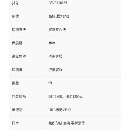
BY-AJ10165
货号
用途
高校课题实验
检测方法
双抗夹心法
保质期
半年
适应物种
咨询客服
检测限
咨询客服
99
数量
包装规格
96T 1800元 48T 1200元
标记物
HRP标记VB12
样本
组织匀浆 血清 裂解液等