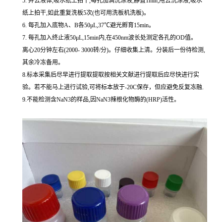
5. 弃去液体,吸水纸上拍干,每孔加满洗涤液,静置1min,甩去洗涤液,吸水
纸上拍干,如此重复洗板5次(也可用洗板机洗板)。
6. 每孔加入底物A、B各50μL,37℃避光孵育15min。
7. 每孔加入终止液50μL,15min内,在450nm波长处测定各孔的OD值。
离心20分钟左右(2000- 3000转/分)。仔细收集上清。分装后一份待检测,
其余冷冻备用。
8.标本采集后尽早进行提取提取按相关文献进行提取后应尽快进行实
验。若不能马上进行试验,可将标本放于-20C保存，但应避免反复冻融.
9.不能检测含NaN3的样品,因NaN3辣根化物酶的(HRP)活性。