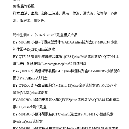
价格:咨询客服
样本:血清、血浆、细胞上清液、尿液、体液、灌洗液、脑脊髓、心房
水、胸房水、组织等。
鸡维生素B12（VB-2）elisa试剂盒
相关产品
BY-M03581 小鼠γ-丁酸A型受体(GABAA)elisa试剂盒BY-M02634 小鼠
补体因子D(CFD)elisa试剂盒
BY-QT7157 蟹氨甲酰磷酸合成酶1(CPS1)elisa检测试剂盒BY-QT7064 土
壤L-天门冬酰胺酶(L-asparaginase)elisa检测试剂盒
BY-QT6907 牛奶低聚半乳糖(GOS)elisa检测试剂盒BY-M01685 小鼠凝血
因子Ⅶ(FⅦ)elisa试剂盒
BY-QT6506 斑马鱼白细胞介素13(IL-13)elisa检测试剂盒BY-M01537 小
鼠极(VLDL)elisa试剂盒
BY-M02280 小鼠内皮素转化酶2(ECE2)elisa试剂盒BY-QT6344 赭曲霉毒
素(OT)elisa检测试剂盒
BY-M01503 小鼠环磷酰胺(CTX)elisa试剂盒BY-M01411 小鼠抵抗素
(Resistin)elisa试剂盒
BY-M03891 小鼠抗糖蛋白抗体(GPAb)elisa试剂盒BY-M02858 小鼠内皮