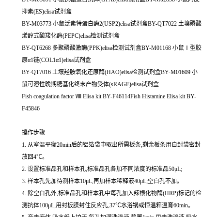
抑素(ES)elisa试剂盒
BY-M03773 小鼠泛素特蛋白酶2(USP2)elisa试剂盒BY-QT7022 土壤磷酸
烯醇式酸羧化酶(PEPC)elisa检测试剂盒
BY-QT6268 多聚磷酸激酶(PPK)elisa检测试剂盒BY-M01168 小鼠Ⅰ型胶
原α1链(COL1α1)elisa试剂盒
BY-QT7016 土壤羟胺氧化还原酶(HAO)elisa检测试剂盒BY-M01609 小
鼠可溶性晚期糖基化终末产物受体(sRAGE)elisa试剂盒
Fish coagulation factor Ⅷ Elisa kit BY-F46114Fish Histamine Elisa kit BY-
F45846
操作步骤
1. 从室温平衡20min后的铝箔袋中取出所需板条,剩余板条用自封袋密封
放回4℃。
2. 设置标准品孔和样本孔,标准品孔各加不同浓度的标准品50μL;
3. 样本孔先加待测样本10μL,再加样本稀释液40μL;空白孔不加。
4. 除空白孔外,标准品孔和样本孔中每孔加入辣根化物酶(HRP)标记的检
测抗体100μL,用封板膜封住反应孔,37℃水浴锅或恒温箱温育60min。