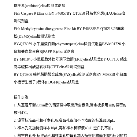
抗生素(antibiotic)elisa检测试剂盒
Fish Caspase 9 Elisa kit BY-F46057BY-QT6350 羟胺氧化酶(HAO)elisa检
测试剂盒
Fish Methyl cytosine dioxygenase Elisa kit BY-F46338BY-QT6218 地塞米
松(DSMS)elisa检测试剂盒
BY-QT6959 水牛糜蛋白酶(chymotrypsin)elisa检测试剂盒BY-M01726 小
鼠相关血浆蛋白B(PAPP-B)elisa试剂盒
BY-M01845 小鼠细胞外信号调节激酶(ERK)elisa试剂盒BY-QT7130 线虫
肉毒碱棕榈酰基转移酶(CPT)elisa检测试剂盒
BY-QT6366 鹌鹑脂肪酸合成酶(FAS)elisa检测试剂盒BY-M03858 小鼠血
小板衍生因子β受体(PDGFRβ)elisa试剂盒
操作步骤
1. 从室温平衡20min后的铝箔袋中取出所需板条,剩余板条用自封袋密封
放回4℃。
2. 设置标准品孔和样本孔,标准品孔各加不同浓度的标准品50μL;
3. 样本孔先加待测样本10μL,再加样本稀释液40μL;空白孔不加。
4. 除空白孔外,标准品孔和样本孔中每孔加入辣根化物酶(HRP)标记的检