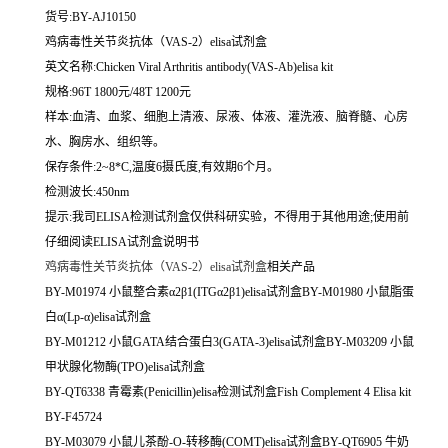
货号:BY-AJ10150
鸡病毒性关节炎抗体（VAS-2）elisa试剂盒
英文名称:
Chicken Viral Arthritis antibody(VAS-Ab)elisa kit
规格:96T 1800元/48T 1200元
样本:血清、血浆、细胞上清液、尿液、体液、灌洗液、脑脊髓、心房
水、胸房水、组织等。
保存条件:2~8*C,温度6摄氏度,有效期6个月。
检测波长:450nm
提示:我司ELISA检测试剂盒仅供科研实验，不得用于其他用途;使用前
仔细阅读ELISA试剂盒说明书
鸡病毒性关节炎抗体（VAS-2）elisa试剂盒
相关产品
BY-M01974 小鼠整合素α2β1(ITGα2β1)elisa试剂盒BY-M01980 小鼠脂蛋
白α(Lp-α)elisa试剂盒
BY-M01212 小鼠GATA结合蛋白3(GATA-3)elisa试剂盒BY-M03209 小鼠
甲状腺化物酶(TPO)elisa试剂盒
BY-QT6338 青霉素(Penicillin)elisa检测试剂盒Fish Complement 4 Elisa kit
BY-F45724
BY-M03079 小鼠儿茶酚-O-转移酶(COMT)elisa试剂盒BY-QT6905 牛奶