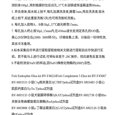
测抗体100μL,用封板膜封住反应孔,37℃水浴锅或恒温箱温育60min。
5. 弃去液体,吸水纸上拍干,每孔加满洗涤液,静置1min,甩去洗涤液,吸水
纸上拍干,如此重复洗板5次(也可用洗板机洗板)。
6. 每孔加入底物A、B各50μL,37℃避光孵育15min。
7. 每孔加入终止液50μL,15min内,在450nm波长处测定各孔的OD值。
离心20分钟左右(2000- 3000转/分)。仔细收集上清。分装后一份待检测,
其余冷冻备用。
8.标本采集后尽早进行提取提取按相关文献进行提取后应尽快进行实
验。若不能马上进行试验,可将标本放于-20C保存，但应避免反复冻融.
9.不能检测含NaN3的样品,因NaN3辣根化物酶的(HRP)活性。
Fish Endorphin Elisa kit BY-F46224Fish Complement 5 Elisa kit BY-F45667
BY-M03533 小鼠C1q相关蛋白3(CTRP3)elisa试剂盒BY-M03485 小鼠心
肌肌钙蛋白T(cTn-T)elisa试剂盒
BY-M03135 小鼠犬氨酸转移酶1(KAT1)elisa试剂盒BY-M02738 小鼠Rho
关联含卷曲螺旋蛋白激酶(Rock)elisa试剂盒
BY-M03808 小鼠γ-丁酸运载蛋白2(GAT2)elisa试剂盒BY-M02126 小鼠血
磷(P)elisa试剂盒