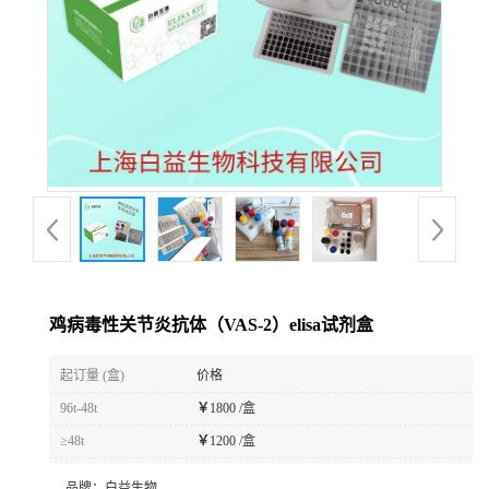
鸡病毒性关节炎抗体（VAS-2）elisa试剂盒
起订量 (盒)
价格
96t-48t
￥
1800 /盒
≥48t
￥
1200 /盒
品牌：
白益生物