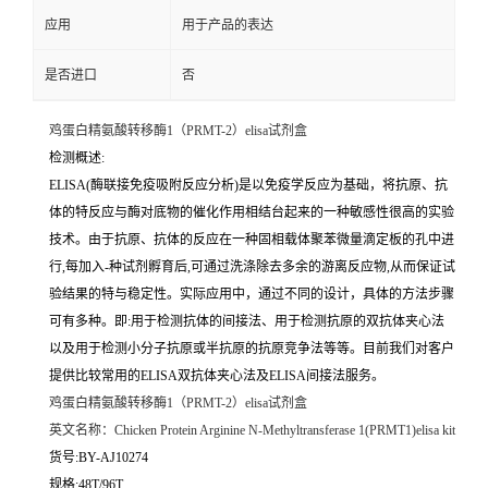
应用
用于产品的表达
是否进口
否
鸡蛋白精氨酸转移酶1（PRMT-2）elisa试剂盒
检测概述:
ELISA(酶联接免疫吸附反应分析)是以免疫学反应为基础，将抗原、抗
体的特反应与酶对底物的催化作用相结台起来的一种敏感性很高的实验
技术。由于抗原、抗体的反应在一种固相载体聚苯微量滴定板的孔中进
行,每加入-种试剂孵育后,可通过洗涤除去多余的游离反应物,从而保证试
验结果的特与稳定性。实际应用中，通过不同的设计，具体的方法步骤
可有多种。即:用于检测抗体的间接法、用于检测抗原的双抗体夹心法
以及用于检测小分子抗原或半抗原的抗原竞争法等等。目前我们对客户
提供比较常用的ELISA双抗体夹心法及ELISA间接法服务。
鸡蛋白精氨酸转移酶1（PRMT-2）elisa试剂盒
英文名称：
Chicken Protein Arginine N-Methyltransferase 1(PRMT1)elisa kit
货号:BY-AJ10274
规格:48T/96T