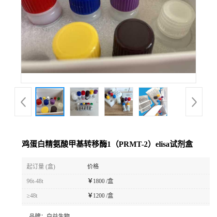
鸡蛋白精氨酸甲基转移酶1（PRMT-2）elisa试剂盒
起订量 (盒)
价格
96t-48t
￥
1800 /盒
≥48t
￥
1200 /盒
品牌：
白益生物