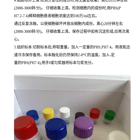
4.细胞培养上清:检测分泌性的成份时,用无菌管收集。离心20分钟左右
(2000-3000转/分)。 仔细收集上清。检测细胞内的成份时,用PBS(P
H7.2-7.4)稀释细胞悬液细胞浓度达到100万/ml左右。
通过反复冻融，以使细胞破坏并放出细胞内成份。离心20分钟左右
(2000-3000转/分)。 仔细收集上清。保存过程中如有沉淀形成,应再次离
心。
5.组织标本:切割标本后,称取重量。加入一定量的PBS,PH7.4。用液氮迅
速冷冻保存备用。标本融化后仍然保持2-8*C的温度。加入-定
量的PBS(PH7.4),用手I或匀浆器将标本匀浆充分。