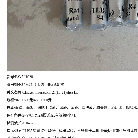
货号:BY-AJ10201
鸡白细胞介素21（IL-2）elisa试剂盒
英文名称:
Chicken Interleukin 21(IL-21)elisa kit
规格:96T 1800元/48T 1200元
样本:血清、血浆、细胞上清液、尿液、体液、灌洗液、脑脊髓、心房水、胸房水
保存条件:2~8*C,温度6摄氏度,有效期6个月。
检测波长:450nm
提示:我司ELISA检测试剂盒仅供科研实验，不得用于其他用途;使用前仔细阅读EL