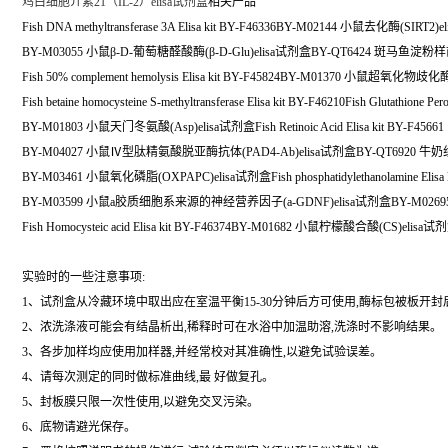
鸡白细胞介素21（IL-2）elisa试剂盒
相关产品
Fish DNA methyltransferase 3A Elisa kit BY-F46336BY-M02144 小鼠去化酶(SIRT2)
BY-M03055 小鼠β-D-葡萄糖醛酸酶(β-D-Glu)elisa试剂盒BY-QT6424 斑马鱼淀
Fish 50% complement hemolysis Elisa kit BY-F45824BY-M01370 小鼠超氧化物歧
Fish betaine homocysteine S-methyltransferase Elisa kit BY-F46210Fish Glutathione Per
BY-M01803 小鼠天门冬氨酸(Asp)elisa试剂盒Fish Retinoic Acid Elisa kit BY-F45661
BY-M04027 小鼠Ⅳ型肽精氨酸脱亚酶抗体(PAD4-Ab)elisa试剂盒BY-QT6920 牛奶
BY-M03461 小鼠氧化磷脂(OXPAPC)elisa试剂盒Fish phosphatidylethanolamine Elisa k
BY-M03599 小鼠a胶质细胞系来源的神经营养因子(a-GDNF)elisa试剂盒BY-M02695 小
Fish Homocysteic acid Elisa kit BY-F46374BY-M01682 小鼠柠檬酸合酸(CS)elisa试
实验时的一些注意事项:
1、试剂盒从冷藏环境中取出应在室温平衡15-30分钟后方可使用,酶标包被板开
2、浓洗涤液可能会有结晶析出,稀释时可在水浴中加温助溶,洗涤时不影响结果。
3、各步加样均应使用加样器,并经常校对其准确性,以避免试验误差。
4、请每次测定的同时做标准曲线,最 好做复孔。
5、封板膜只限一次性使用,以避免交叉污染。
6、底物请避光保存。