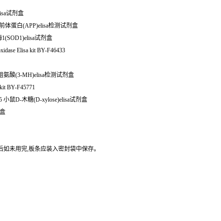
elisa试剂盒
粉样前体蛋白(APP)elisa检测试剂盒
化酶1(SOD1)elisa试剂盒
oxidase Elisa kit BY-F46433
组氨酸(3-MH)elisa检测试剂盒
it BY-F45771
鼠D-木糖(D-xylose)elisa试剂盒
剂盒
封后如未用完,板条应装入密封袋中保存。