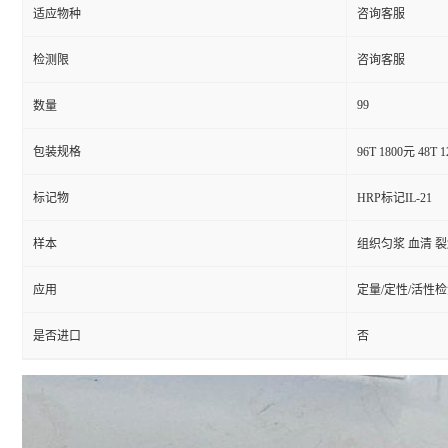
适应物种
咨询客服
检测限
咨询客服
99
数量
包装规格
96T 1800元 48T 
标记物
HRP标记IL-21
样本
组织匀浆 血清 
应用
定量/定性/活性
是否进口
否