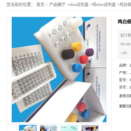
您当前的位置：
首页
>
产品展厅
>
elisa试剂盒
>
鸡elisa试剂盒
>
鸡白细胞
鸡白细胞
起订量 
96t-48t
≥48t
品牌：
产地：
型号：
货号：
发布日
更新日