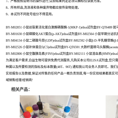
7、严格按照说明书的操作进行,试验结果判定必须以酶标仪读数为准。
8、所有样品,洗涤液和各种废弃物都应按传染物处理。
9、本试剂不同批号组分不得混用。
BY-M02851 小鼠丝裂素活化蛋白激酶磷酸酶-1(MKP-1)elisa试剂盒BY-QT6489
BY-M01630 小鼠磷酸化AKT蛋白(p-AKT)elisa试剂盒BY-M02564 小鼠早期分泌抗原靶
BY-M04134 小鼠二磷酸鸟苷(GDP)elisa试剂盒BY-M02592 小鼠β-D-半乳糖苷酶(β-D
BY-M02526 小鼠补体蛋白5(C5)elisa试剂盒BY-QT6591 大肠杆菌顺乌头酸酶(aconita
BY-M02806 小鼠空腹胰岛素(FINS)elisa试剂盒BY-M02111 小鼠溶血素(HMN)eli
为满足客户需求,白益生物可提供免费代测服务,凡购买本公司ELISA试剂盒,您只
种属以及所要检测的指标及标本数量(48T、96T) 通知我公司业务人员即可。我
实验报告以及数据,保证对所售的任何产品一概负责到底,每一份实验结果都真实
域销售经理/经销商!
相关产品：