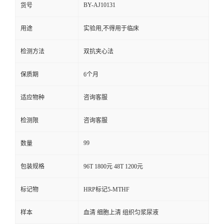
BY-AJ10131
货号
用途
实验用,不得用于临床
检测方法
双抗夹心法
保质期
6个月
适应物种
咨询客服
检测限
咨询客服
99
数量
包装规格
96T 1800元 48T 1200元
标记物
HRP标记5-MTHF
样本
血清 细胞上清 组织匀浆尿液