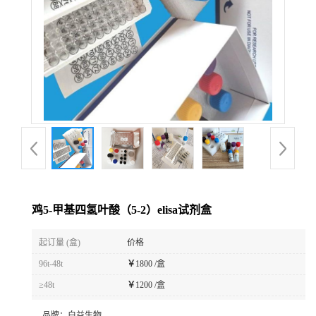
鸡5-甲基四氢叶酸（5-2）elisa试剂盒
起订量 (盒)
价格
96t-48t
￥
1800 /盒
≥48t
￥
1200 /盒
品牌：
白益生物