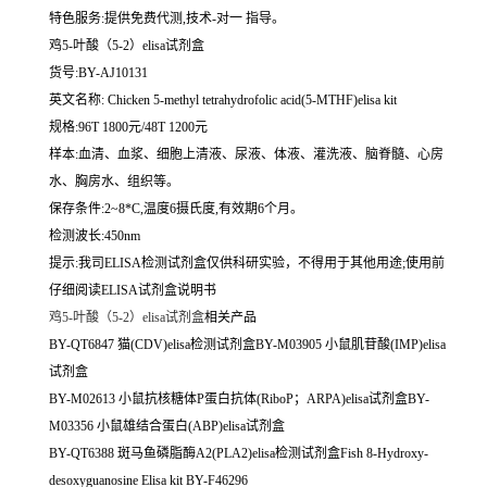
特色服务:提供免费代测,技术-对一 指导。
鸡5-叶酸（5-2）elisa试剂盒
货号:BY-AJ10131
英文名称:
Chicken 5-methyl tetrahydrofolic acid(5-MTHF)elisa kit
规格:96T 1800元/48T 1200元
样本:血清、血浆、细胞上清液、尿液、体液、灌洗液、脑脊髓、心房
水、胸房水、组织等。
保存条件:2~8*C,温度6摄氏度,有效期6个月。
检测波长:450nm
提示:我司ELISA检测试剂盒仅供科研实验，不得用于其他用途;使用前
仔细阅读ELISA试剂盒说明书
鸡5-叶酸（5-2）elisa试剂盒
相关产品
BY-QT6847 猫(CDV)elisa检测试剂盒BY-M03905 小鼠肌苷酸(IMP)elisa
试剂盒
BY-M02613 小鼠抗核糖体P蛋白抗体(RiboP；ARPA)elisa试剂盒BY-
M03356 小鼠雄结合蛋白(ABP)elisa试剂盒
BY-QT6388 斑马鱼磷脂酶A2(PLA2)elisa检测试剂盒Fish 8-Hydroxy-
desoxyguanosine Elisa kit BY-F46296