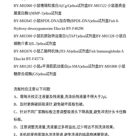
BY-M02060 小鼠嗜铬粒蛋白A(CgA)elisa试剂盒BY-M01522 小鼠基质金
属蛋白酶1(MMP-1)elisa试剂盒
BY-M02645 小鼠BPDE-DNA加合物(BPDE-DNA)elisa试剂盒Fish 8-
Hydroxy-desoxyguanosine Elisa kit BY-F46296
BY-M03369 小鼠抗原肽转运蛋白1(TAP1)elisa试剂盒BY-M01328 小鼠白
细胞介素3(IL-3)elisa试剂盒
BY-M02676 小鼠乙脑特抗体(JES Ab)elisa试剂盒Fish Immunoglobulin A
Elisa kit BY-F45774
BY-M01265 小鼠α平滑肌肌动蛋白(α-SMA)elisa试剂盒BY-M01800 小鼠
糖原合成酶(GS)elisa试剂盒
洗板时应注意以下问题:
A、需每天校正注液量及残液量,洗涤后残液量不得大于2μl。
B、及时更换破损吸液针,避免破坏底板包被。
C、针对不同厂家酶标板注意调整吸液头下降高度,避免冲洗针头卡住酶
标板。
D、注意调整洗液量,洗液量过多将溢出,过少将达不到洗涤效果。
E、关机前使用蒸馏水冲洗管道,避免洗液的结晶物堵塞管道。