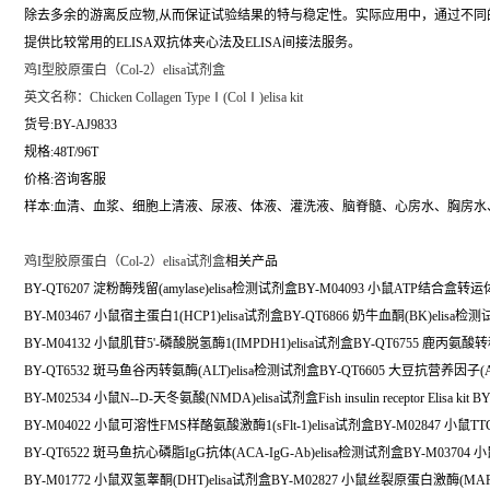
除去多余的游离反应物,从而保证试验结果的特与稳定性。实际应用中，通过不
提供比较常用的ELISA双抗体夹心法及ELISA间接法服务。
鸡I型胶原蛋白（Col-2）elisa试剂盒
英文名称：
Chicken Collagen TypeⅠ(ColⅠ)elisa kit
货号:BY-AJ9833
规格:48T/96T
价格:咨询客服
样本:血清、血浆、细胞上清液、尿液、体液、灌洗液、脑脊髓、心房水、胸房水
鸡I型胶原蛋白（Col-2）elisa试剂盒
相关产品
BY-QT6207 淀粉酶残留(amylase)elisa检测试剂盒BY-M04093 小鼠ATP结合盒转运体
BY-M03467 小鼠宿主蛋白1(HCP1)elisa试剂盒BY-QT6866 奶牛血酮(BK)elisa检
BY-M04132 小鼠肌苷5'-磷酸脱氢酶1(IMPDH1)elisa试剂盒BY-QT6755 鹿丙氨酸转
BY-QT6532 斑马鱼谷丙转氨酶(ALT)elisa检测试剂盒BY-QT6605 大豆抗营养因子(A
BY-M02534 小鼠N--D-天冬氨酸(NMDA)elisa试剂盒Fish insulin receptor Elisa kit BY
BY-M04022 小鼠可溶性FMS样酪氨酸激酶1(sFlt-1)elisa试剂盒BY-M02847 小鼠TT
BY-QT6522 斑马鱼抗心磷脂IgG抗体(ACA-IgG-Ab)elisa检测试剂盒BY-M03704
BY-M01772 小鼠双氢睾酮(DHT)elisa试剂盒BY-M02827 小鼠丝裂原蛋白激酶(MAPK