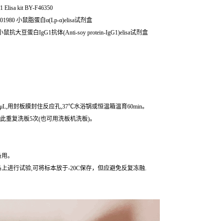
isa kit BY-F46350
980 小鼠脂蛋白α(Lp-α)elisa试剂盒
大豆蛋白IgG1抗体(Anti-soy protein-IgG1)elisa试剂盒
μL,用封板膜封住反应孔,37℃水浴锅或恒温箱温育60min。
,如此重复洗板5次(也可用洗板机洗板)。
备用。
进行试验,可将标本放于-20C保存，但应避免反复冻融.