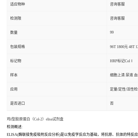
适应物种
咨询客服
检测限
咨询客服
99
数量
包装规格
96T 1800元 48T 
标记物
HRP标记ColⅠ
样本
细胞上清 尿液 
应用
定量/定性/活性
是否进口
否
鸡I型胶原蛋白（Col-2）elisa试剂盒
检测概述:
ELISA(酶联接免疫吸附反应分析)是以免疫学反应为基础，将抗原、抗体的特