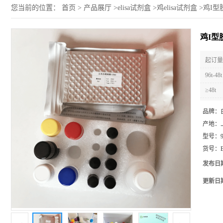
您当前的位置：
首页
>
产品展厅
>
elisa试剂盒
>
鸡elisa试剂盒
>
鸡I型胶
鸡I型胶
起订量 
96t-48t
≥48t
品牌：
产地：
型号：
货号：
发布日
更新日