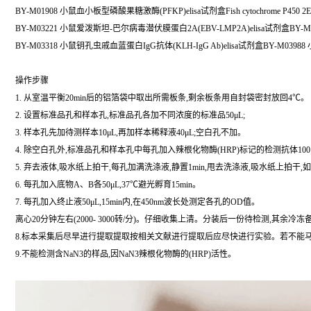
BY-M01908 小鼠血小板型磷酸果糖激酶(PFKP)elisa试剂盒Fish cytochrome P450 2E1 El
BY-M03221 小鼠爱泼斯坦-巴尔病毒潜伏膜蛋白2A(EBV-LMP2A)elisa试剂盒BY-M01
BY-M03318 小鼠钥孔虫戚血蓝蛋白IgG抗体(KLH-IgG Ab)elisa试剂盒BY-M03988 小鼠抗
操作步骤
1. 从室温平衡20min后的铝箔袋中取出所需板条,剩余板条用自封袋密封放回4℃。
2. 设置标准品孔和样本孔,标准品孔各加不同浓度的标准品50μL;
3. 样本孔先加待测样本10μL,再加样本稀释液40μL;空白孔不加。
4. 除空白孔外,标准品孔和样本孔中每孔加入辣根化物酶(HRP)标记的检测抗体100
5. 弃去液体,吸水纸上拍干,每孔加满洗涤液,静置1min,甩去洗涤液,吸水纸上拍干
6. 每孔加入底物A、B各50μL,37℃避光孵育15min。
7. 每孔加入终止液50μL,15min内,在450nm波长处测定各孔的OD值。
离心20分钟左右(2000- 3000转/分)。仔细收集上清。分装后一份待检测,其余冷冻
8.标本采集后尽早进行提取提取按相关文献进行提取后应尽快进行实验。若不能马上
9.不能检测含NaN3的样品,因NaN3辣根化物酶的(HRP)活性。