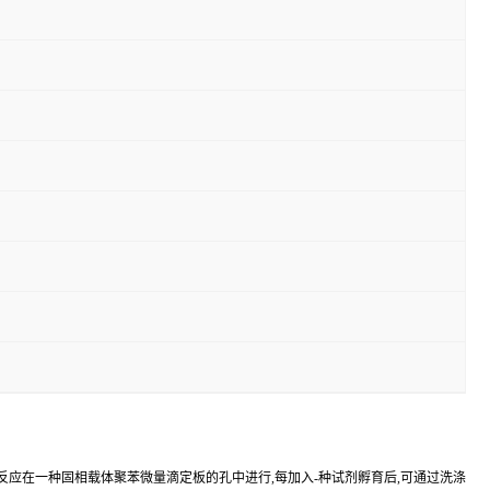
反应在一种固相载体聚苯微量滴定板的孔中进行,每加入-种试剂孵育后,可通过洗涤