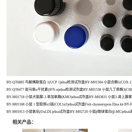
BY-QT6885 鸟解偶联蛋白 1(UCP 1)elisa检测试剂盒BY-M01504 小鼠合酶1(COX-1)
BY-QT6477 斑马鱼α干扰素(IFN-α)elisa检测试剂盒BY-M01538 小鼠几丁质酶3(CHIT
BY-M01718 小鼠犬氨酸-3-单加氧酶(KMO)elisa试剂盒BY-M03831 小鼠3-肾上腺素(
BY-M01168 小鼠Ⅰ型胶原α1链(COL1α1)elisa试剂盒Fish chymotrypsin Elisa kit BY-F
BY-M01913 小鼠氧化(OxLDL)elisa试剂盒BY-M02720 小鼠β微球蛋白(β-MG)elis
相关产品：