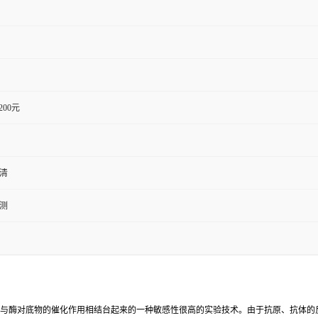
1200元
血清
检测
反应与酶对底物的催化作用相结台起来的一种敏感性很高的实验技术。由于抗原、抗体的