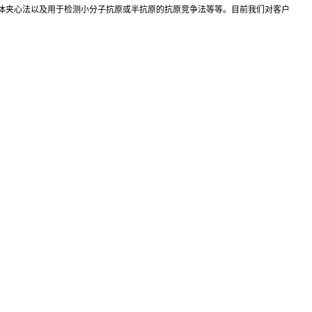
抗体夹心法以及用于检测小分子抗原或半抗原的抗原竞争法等等。目前我们对客户