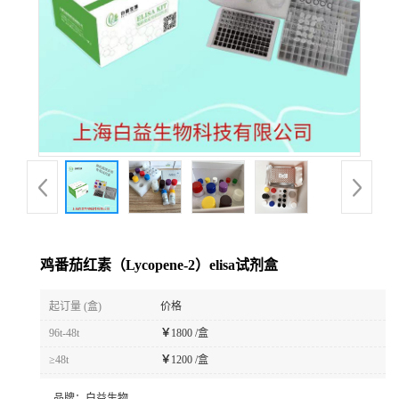
鸡番茄红素（Lycopene-2）elisa试剂盒
起订量 (盒)
价格
96t-48t
￥
1800 /盒
≥48t
￥
1200 /盒
品牌：
白益生物