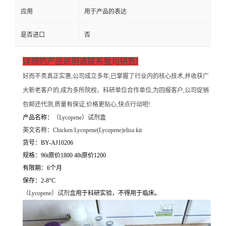
应用
用于产品的表达
是否进口
否
详细的产品说明请联系我司销售!
好而不贵真正实惠,公司成立多年,已掌握了行业内的核心技术,并收获广
大新老客户的,成为多所院校、科研单位合作单位,为回报客户,公司促销
包邮还代测,质量有保证,价格更贴心,快点行动吧!
产品名称：
（
Lycopene）试剂盒
英文名称：
Chicken Lycopene(Lycopene)elisa kit
货号：BY-AJ10206
规格：96t原价1800 48t原价1200
有限期：6个月
保存：2-8°C
（
Lycopene）试剂盒
用于科研实验，不得用于临床。