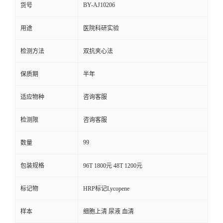
BY-AJ10206
货号
用途
医院科研实验
检测方法
双抗夹心法
保质期
半年
适应物种
咨询客服
检测限
咨询客服
99
数量
包装规格
96T 1800元 48T 1200元
标记物
HRP标记Lycopene
样本
细胞上清 尿液 血清