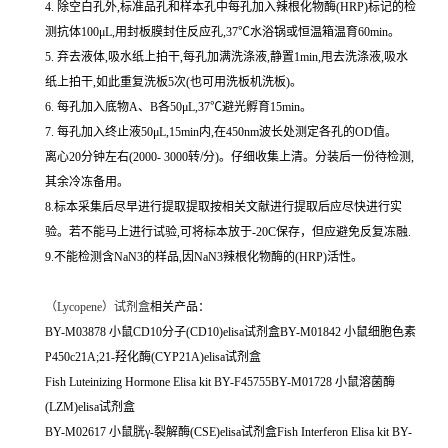
4. 除空白孔外,标准品孔和样本孔中每孔加入辣根化物酶(HRP)标记的检
测抗体100μL,用封板膜封住反应孔,37℃水浴锅或恒温箱温育60min。
5. 弃去液体,吸水纸上拍干,每孔加满洗涤液,静置1min,甩去洗涤液,吸水
纸上拍干,如此重复洗板5次(也可用洗板机洗板)。
6. 每孔加入底物A、B各50μL,37℃避光孵育15min。
7. 每孔加入终止液50μL,15min内,在450nm波长处测定各孔的OD值。
离心20分钟左右(2000- 3000转/分)。仔细收集上清。分装后一份待检测,
其余冷冻备用。
8.标本采集后尽早进行提取提取按相关文献进行提取后应尽快进行实
验。若不能马上进行试验,可将标本放于-20C保存，但应避免反复冻融.
9.不能检测含NaN3的样品,因NaN3辣根化物酶的(HRP)活性。
（
Lycopene）试剂盒
相关产品：
BY-M03878 小鼠CD10分子(CD10)elisa试剂盒BY-M01842 小鼠细胞色素
P450c21A;21-羟化酶(CYP21A)elisa试剂盒
Fish Luteinizing Hormone Elisa kit BY-F45755BY-M01728 小鼠溶菌酶
(LZM)elisa试剂盒
BY-M02617 小鼠胱γ-裂解酶(CSE)elisa试剂盒Fish Interferon Elisa kit BY-