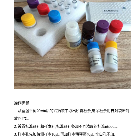
操作步骤
1. 从室温平衡20min后的铝箔袋中取出所需板条,剩余板条用自封袋密封
放回4℃。
2. 设置标准品孔和样本孔,标准品孔各加不同浓度的标准品50μL;
3. 样本孔先加待测样本10μL,再加样本稀释液40μL;空白孔不加。