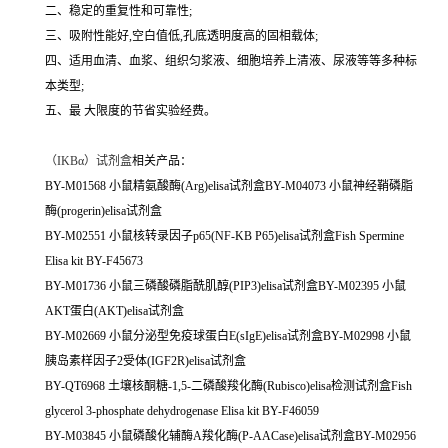
二、稳定的重复性和可靠性;
三、吸附性能好,空白值低,孔底透明度高的固相载体;
四、适用血清、血浆、组织匀浆液、细胞培养上清液、尿液等等多种标
本类型;
五、最 大限度的节省实验经费。
（
IKBα）试剂盒
相关产品：
BY-M01568 小鼠精氨酸酶(Arg)elisa试剂盒BY-M04073 小鼠神经鞘磷脂
酶(progerin)elisa试剂盒
BY-M02551 小鼠核转录因子p65(NF-KB P65)elisa试剂盒Fish Spermine
Elisa kit BY-F45673
BY-M01736 小鼠三磷酸磷脂酰肌醇(PIP3)elisa试剂盒BY-M02395 小鼠
AKT蛋白(AKT)elisa试剂盒
BY-M02669 小鼠分泌型免疫球蛋白E(sIgE)elisa试剂盒BY-M02998 小鼠
胰岛素样因子2受体(IGF2R)elisa试剂盒
BY-QT6968 土壤核酮糖-1,5-二磷酸羧化酶(Rubisco)elisa检测试剂盒Fish
glycerol 3-phosphate dehydrogenase Elisa kit BY-F46059
BY-M03845 小鼠磷酸化辅酶A羧化酶(P-AACase)elisa试剂盒BY-M02956