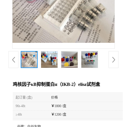
鸡核因子κB抑制蛋白α（IKB-2）elisa试剂盒
起订量 (盒)
价格
96t-48t
￥
1800 /盒
≥48t
￥
1200 /盒
品牌：
白益生物