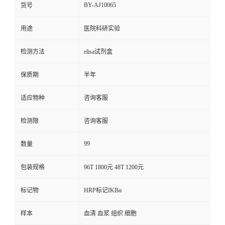
BY-AJ10065
货号
用途
医院科研实验
检测方法
elisa试剂盒
保质期
半年
适应物种
咨询客服
检测限
咨询客服
99
数量
包装规格
96T 1800元 48T 1200元
标记物
HRP标记IKBα
样本
血清 血浆 组织 细胞