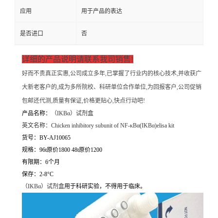
应用
用于产品的表达
是否进口
否
详细的产品说明请联系我司销售!
好而不贵真正实惠,公司成立多年,已掌握了行业内的核心技术,并收获广
大新老客户的,成为多所院校、科研单位合作单位,为回报客户,公司促销
包邮还代测,质量有保证,价格更贴心,快点行动吧!
产品名称：
（
IKBα）试剂盒
英文名称：
Chicken inhibitory subunit of NF-κBα(IKBα)elisa kit
货号：BY-AJ10065
规格：96t原价1800 48t原价1200
有限期：6个月
保存：2-8°C
（
IKBα）试剂盒
用于科研实验，不得用于临床。