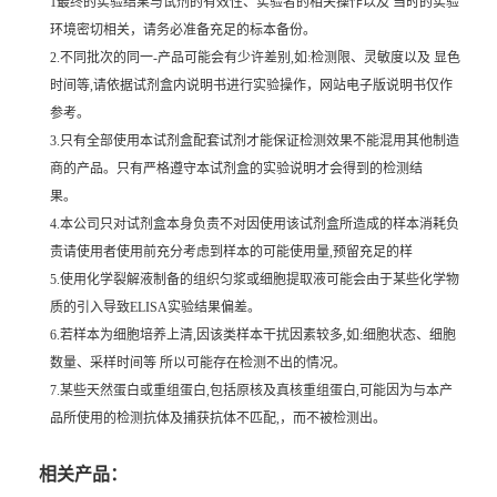
1最终的实验结果与试剂的有效性、实验者的相关操作以及 当时的实验
环境密切相关，请务必准备充足的标本备份。
2.不同批次的同一-产品可能会有少许差别,如:检测限、灵敏度以及 显色
时间等,请依据试剂盒内说明书进行实验操作，网站电子版说明书仅作
参考。
3.只有全部使用本试剂盒配套试剂才能保证检测效果不能混用其他制造
商的产品。只有严格遵守本试剂盒的实验说明才会得到的检测结
果。
4.本公司只对试剂盒本身负责不对因使用该试剂盒所造成的样本消耗负
责请使用者使用前充分考虑到样本的可能使用量,预留充足的样
5.使用化学裂解液制备的组织匀浆或细胞提取液可能会由于某些化学物
质的引入导致ELISA实验结果偏差。
6.若样本为细胞培养上清,因该类样本干扰因素较多,如:细胞状态、细胞
数量、采样时间等 所以可能存在检测不出的情况。
7.某些天然蛋白或重组蛋白,包括原核及真核重组蛋白,可能因为与本产
品所使用的检测抗体及捕获抗体不匹配,，而不被检测出。
相关产品：