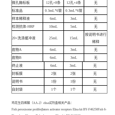
微孔酶标板
12孔×8条
12孔×4条
无
标准品
0.3mL*6管
0.3mL*6管
无
样本稀释液
6mL
3mL
无
检测抗体-HRP
10mL
5mL
无
按说明书进行
20×洗涤缓冲液
25mL
15mL
稀释
底物A
6mL
3mL
无
底物B
6mL
3mL
无
终止液
6mL
3mL
无
封板膜
2张
2张
无
说明书
1份
1份
无
自封袋
1个
1个
无
鸡花生四烯酸（AA-2）elisa试剂盒
相关产品：
Fish peroxisome proliferβators activator receptors Elisa kit BY-F46250Fish 6-