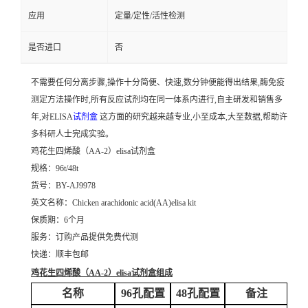
应用
定量/定性/活性检测
是否进口
否
不需要任何分离步骤,操作十分简便、快速,数分钟便能得出结果,酶免疫
测定方法操作时,所有反应试剂均在同一体系内进行,自主研发和销售多
年,对ELISA
试剂盒
这方面的研究越来越专业,小至成本,大至数据,帮助许
多科研人士完成实验。
鸡花生四烯酸（AA-2）elisa试剂盒
规格：96t/48t
货号：BY-AJ9978
英文名称：
Chicken arachidonic acid(AA)elisa kit
保质期：6个月
服务：订购产品提供免费代测
快递：顺丰包邮
鸡花生四烯酸（AA-2）elisa试剂盒
组成
名称
96孔配置
48孔配置
备注