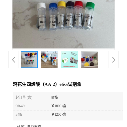
鸡花生四烯酸（AA-2）elisa试剂盒
起订量 (盒)
价格
96t-48t
￥
1800 /盒
≥48t
￥
1200 /盒
品牌：
白益生物