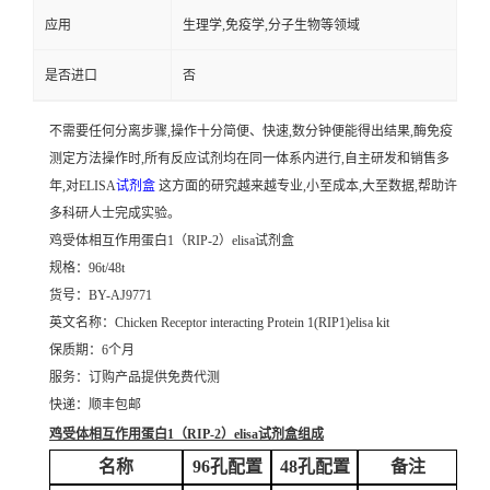
应用
生理学,免疫学,分子生物等领域
是否进口
否
不需要任何分离步骤,操作十分简便、快速,数分钟便能得出结果,酶免疫
测定方法操作时,所有反应试剂均在同一体系内进行,自主研发和销售多
年,对ELISA
试剂盒
这方面的研究越来越专业,小至成本,大至数据,帮助许
多科研人士完成实验。
鸡受体相互作用蛋白1（RIP-2）elisa试剂盒
规格：96t/48t
货号：BY-AJ9771
英文名称：
Chicken Receptor interacting Protein 1(RIP1)elisa kit
保质期：6个月
服务：订购产品提供免费代测
快递：顺丰包邮
鸡受体相互作用蛋白1（RIP-2）elisa试剂盒
组成
名称
96孔配置
48孔配置
备注