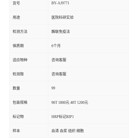
BY-AJ9771
货号
用途
医院科研实验
检测方法
酶联免疫法
保质期
6个月
适应物种
咨询客服
检测限
咨询客服
99
数量
包装规格
96T 1800元 48T 1200元
标记物
HRP标记RIP1
样本
血清 血浆 组织 细胞