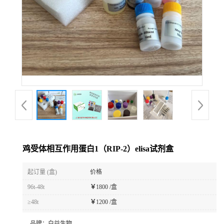
鸡受体相互作用蛋白1（RIP-2）elisa试剂盒
起订量 (盒)
价格
96t-48t
￥
1800 /盒
≥48t
￥
1200 /盒
品牌：
白益生物