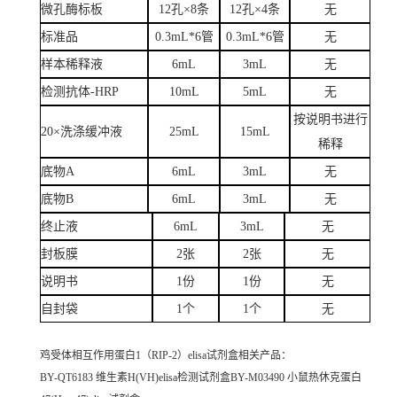
微孔酶标板
12孔×8条
12孔×4条
无
标准品
0.3mL*6管
0.3mL*6管
无
样本稀释液
6mL
3mL
无
检测抗体-HRP
10mL
5mL
无
按说明书进行
20×洗涤缓冲液
25mL
15mL
稀释
底物A
6mL
3mL
无
底物B
6mL
3mL
无
终止液
6mL
3mL
无
封板膜
2张
2张
无
说明书
1份
1份
无
自封袋
1个
1个
无
鸡受体相互作用蛋白1（RIP-2）elisa试剂盒
相关产品：
BY-QT6183 维生素H(VH)elisa检测试剂盒BY-M03490 小鼠热休克蛋白