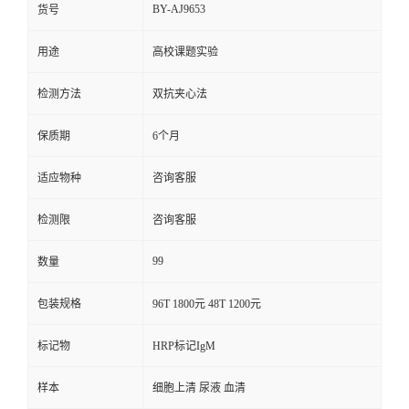
BY-AJ9653
货号
用途
高校课题实验
检测方法
双抗夹心法
保质期
6个月
适应物种
咨询客服
检测限
咨询客服
99
数量
包装规格
96T 1800元 48T 1200元
标记物
HRP标记IgM
样本
细胞上清 尿液 血清