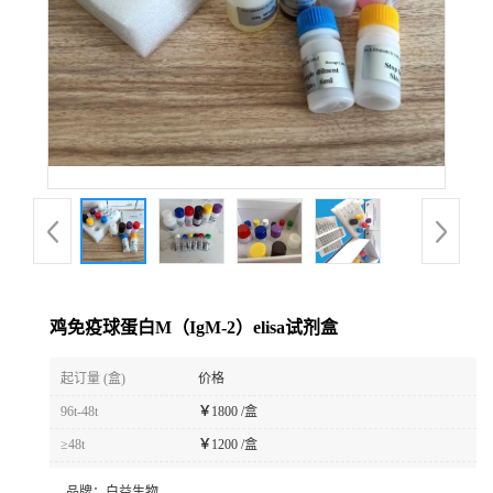
鸡免疫球蛋白M（IgM-2）elisa试剂盒
起订量 (盒)
价格
96t-48t
￥
1800 /盒
≥48t
￥
1200 /盒
品牌：
白益生物