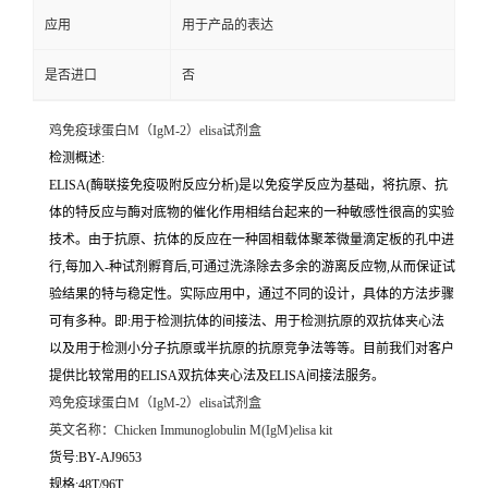
应用
用于产品的表达
是否进口
否
鸡免疫球蛋白M（IgM-2）elisa试剂盒
检测概述:
ELISA(酶联接免疫吸附反应分析)是以免疫学反应为基础，将抗原、抗
体的特反应与酶对底物的催化作用相结台起来的一种敏感性很高的实验
技术。由于抗原、抗体的反应在一种固相载体聚苯微量滴定板的孔中进
行,每加入-种试剂孵育后,可通过洗涤除去多余的游离反应物,从而保证试
验结果的特与稳定性。实际应用中，通过不同的设计，具体的方法步骤
可有多种。即:用于检测抗体的间接法、用于检测抗原的双抗体夹心法
以及用于检测小分子抗原或半抗原的抗原竞争法等等。目前我们对客户
提供比较常用的ELISA双抗体夹心法及ELISA间接法服务。
鸡免疫球蛋白M（IgM-2）elisa试剂盒
英文名称：
Chicken Immunoglobulin M(IgM)elisa kit
货号:BY-AJ9653
规格:48T/96T