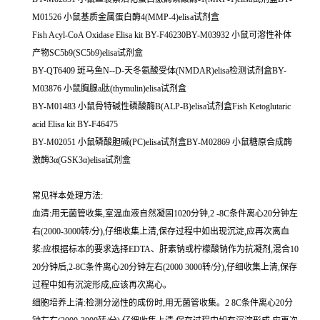
M01526 小鼠基质金属蛋白酶4(MMP-4)elisa试剂盒
Fish Acyl-CoA Oxidase Elisa kit BY-F46230BY-M03932 小鼠可溶性补体
产物SC5b9(SC5b9)elisa试剂盒
BY-QT6409 斑马鱼N--D-天冬氨酸受体(NMDAR)elisa检测试剂盒BY-
M03876 小鼠胸腺a肽(thymulin)elisa试剂盒
BY-M01483 小鼠骨特碱性磷酸酶B(ALP-B)elisa试剂盒Fish Ketoglutaric
acid Elisa kit BY-F46475
BY-M02051 小鼠磷酸胆碱(PC)elisa试剂盒BY-M02869 小鼠糖原合成酶
激酶3α(GSK3α)elisa试剂盒
常见祥本处理方法:
血清:用无菌管收集,室温血液自然凝固1020分钟,2 -8C条件离心20分钟左
右(2000-3000转/分),仔细收集上清,保存过程中如出现沉淀,应再次离血
浆:应根据标本的要求选择EDTA、肝素钠或柠檬酸钠作为抗凝剂,混合10
20分钟后,2-8C条件离心20分钟左右(2000 3000转/分),仔细收集上清,保存
过程中如有沉淀形成,应该再次离心。
细胞培养上清:检测分泌性的成份时,用无菌管收集。2 8C条件离心20分