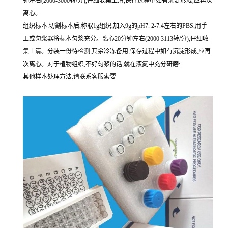
钟左右(2000-3000转/分),仔细收集上清,保存过程中如有沉淀形成,应再次
离心。
组织标本:切割标本后,称取1g组织,加入9g的pH7. 2-7.4左右的PBS,用手
工或匀浆器将标本匀浆充分。离心20分钟左右(2000 3113转/分),仔细收
集上清。分装一份待检测,其余冷冻备用,保存过程中如有沉淀形成,应再
次离心。对于植物组织,不好匀浆的话,就在液氮中充分研磨:
其他样本处理方法:请联系客服索要