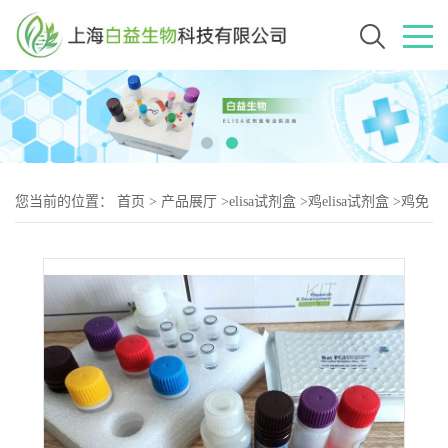
您当前的位置：
首页
>
产品展厅
>
elisa试剂盒
>
鸡elisa试剂盒
>
鸡免
疫球蛋白M（IgM-2）elisa试剂盒