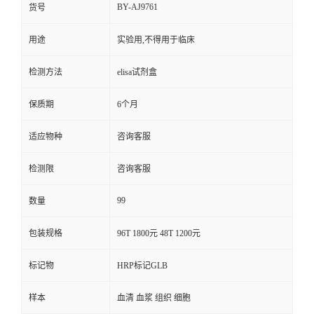
BY-AJ9761
货号
用途
实验用,不得用于临床
检测方法
elisa试剂盒
保质期
6个月
适应物种
咨询客服
检测限
咨询客服
99
数量
包装规格
96T 1800元 48T 1200元
标记物
HRP标记GLB
样本
血清 血浆 组织 细胞