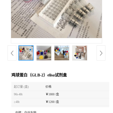
鸡球蛋白（GLB-2）elisa试剂盒
起订量 (盒)
价格
96t-48t
￥
1800 /盒
≥48t
￥
1200 /盒
品牌：
白益生物