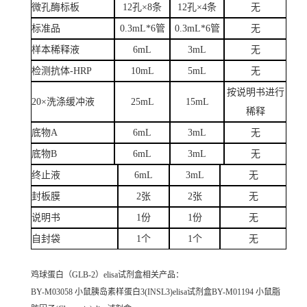
微孔酶标板
12孔×8条
12孔×4条
无
标准品
0.3mL*6管
0.3mL*6管
无
样本稀释液
6mL
3mL
无
检测抗体-HRP
10mL
5mL
无
按说明书进行
20×洗涤缓冲液
25mL
15mL
稀释
底物A
6mL
3mL
无
底物B
6mL
3mL
无
终止液
6mL
3mL
无
封板膜
2张
2张
无
说明书
1份
1份
无
自封袋
1个
1个
无
鸡球蛋白（GLB-2）elisa试剂盒
相关产品：
BY-M03058 小鼠胰岛素样蛋白3(INSL3)elisa试剂盒BY-M01194 小鼠脂