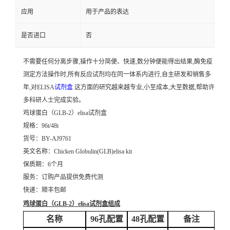
应用
用于产品的表达
是否进口
否
不需要任何分离步骤,操作十分简便、快速,数分钟便能得出结果,酶免疫
测定方法操作时,所有反应试剂均在同一体系内进行,自主研发和销售多
年,对ELISA
试剂盒
这方面的研究越来越专业,小至成本,大至数据,帮助许
多科研人士完成实验。
鸡球蛋白（GLB-2）elisa试剂盒
规格：96t/48t
货号：BY-AJ9761
英文名称：
Chicken Globulin(GLB)elisa kit
保质期：6个月
服务：订购产品提供免费代测
快递：顺丰包邮
鸡球蛋白（GLB-2）elisa试剂盒
组成
名称
96孔配置
48孔配置
备注