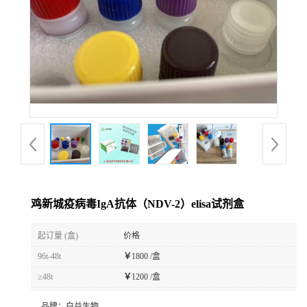
鸡新城疫病毒IgA抗体（NDV-2）elisa试剂盒
起订量 (盒)
价格
96t-48t
￥
1800 /盒
≥48t
￥
1200 /盒
品牌：
白益生物