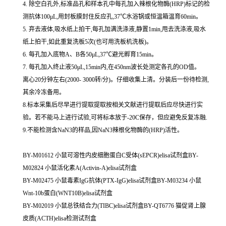
4. 除空白孔外,标准品孔和样本孔中每孔加入辣根化物酶(HRP)标记的检
测抗体100μL,用封板膜封住反应孔,37℃水浴锅或恒温箱温育60min。
5. 弃去液体,吸水纸上拍干,每孔加满洗涤液,静置1min,甩去洗涤液,吸水
纸上拍干,如此重复洗板5次(也可用洗板机洗板)。
6. 每孔加入底物A、B各50μL,37℃避光孵育15min。
7. 每孔加入终止液50μL,15min内,在450nm波长处测定各孔的OD值。
离心20分钟左右(2000- 3000转/分)。仔细收集上清。分装后一份待检测,
其余冷冻备用。
8.标本采集后尽早进行提取提取按相关文献进行提取后应尽快进行实
验。若不能马上进行试验,可将标本放于-20C保存，但应避免反复冻融.
9.不能检测含NaN3的样品,因NaN3辣根化物酶的(HRP)活性。
BY-M01612 小鼠可溶性内皮细胞蛋白C受体(sEPCR)elisa试剂盒BY-
M02824 小鼠活化素A(Activin-A)elisa试剂盒
BY-M02475 小鼠毒素IgG抗体(PTX-IgG)elisa试剂盒BY-M03234 小鼠
Wnt-10b蛋白(WNT10B)elisa试剂盒
BY-M02019 小鼠总铁结合力(TIBC)elisa试剂盒BY-QT6776 猫促肾上腺
皮质(ACTH)elisa检测试剂盒