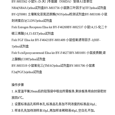
BY-M03562 小鼠N--D-天门冬氨酸（NMDA）受体A1亚单位
NR4(NR4A1)elisa试剂盒BY-M03756 小鼠肠三叶因子3(ITF3)elisa试剂盒
BY-QT6981 土壤氧化亚氮还原酶(NOS)elisa检测试剂盒BY-M03186 小鼠
封闭蛋白3(CLDN3)elisa试剂盒
Fish Estrogen Receptorα Elisa kit BY-F46269BY-M02537 小鼠14,15-化二十
碳三烯酸(14,15-EET)elisa试剂盒
Fish FGF Elisa kit BY-F46421BY-M01409 小鼠低氧诱导因子-1(HIF-
1)elisa试剂盒
Fish 9-cisEpoxycarotenoid Elisa kit BY-F46273BY-M01691 小鼠皮质酮;肾
上腺酮(CORT)elisa试剂盒
BY-M03519 小鼠氧化三(TMAO)elisa试剂盒BY-M01706 小鼠素
F2α(PGF2α)elisa试剂盒
操作步骤
1. 从室温平衡20min后的铝箔袋中取出所需板条,剩余板条用自封袋密封
放回4℃。
2. 设置标准品孔和样本孔,标准品孔各加不同浓度的标准品50μL;
3. 样本孔先加待测样本10μL,再加样本稀释液40μL;空白孔不加。