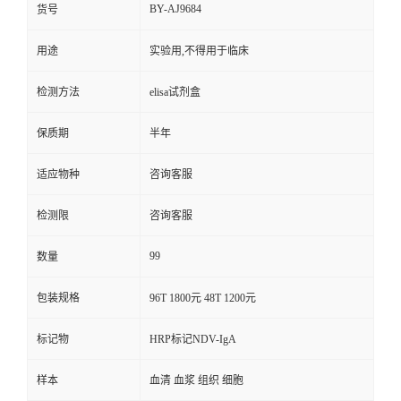
BY-AJ9684
货号
用途
实验用,不得用于临床
检测方法
elisa试剂盒
保质期
半年
适应物种
咨询客服
检测限
咨询客服
99
数量
包装规格
96T 1800元 48T 1200元
标记物
HRP标记NDV-IgA
样本
血清 血浆 组织 细胞