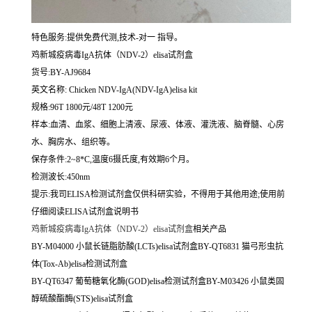
特色服务:提供免费代测,技术-对一 指导。
鸡新城疫病毒IgA抗体（NDV-2）elisa试剂盒
货号:BY-AJ9684
英文名称:
Chicken NDV-IgA(NDV-IgA)elisa kit
规格:96T 1800元/48T 1200元
样本:血清、血浆、细胞上清液、尿液、体液、灌洗液、脑脊髓、心房
水、胸房水、组织等。
保存条件:2~8*C,温度6摄氏度,有效期6个月。
检测波长:450nm
提示:我司ELISA检测试剂盒仅供科研实验，不得用于其他用途;使用前
仔细阅读ELISA试剂盒说明书
鸡新城疫病毒IgA抗体（NDV-2）elisa试剂盒
相关产品
BY-M04000 小鼠长链脂肪酸(LCTs)elisa试剂盒BY-QT6831 猫弓形虫抗
体(Tox-Ab)elisa检测试剂盒
BY-QT6347 葡萄糖氧化酶(GOD)elisa检测试剂盒BY-M03426 小鼠类固
醇硫酸酯酶(STS)elisa试剂盒