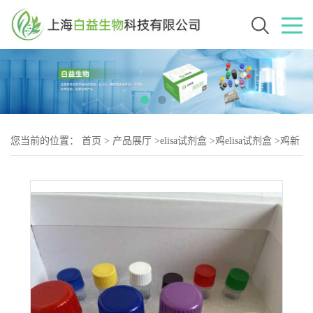
您当前的位置：
首页
>
产品展厅
>
elisa试剂盒
>
鸡elisa试剂盒
>
鸡新
城疫病毒IgA抗体（NDV-2）elisa试剂盒