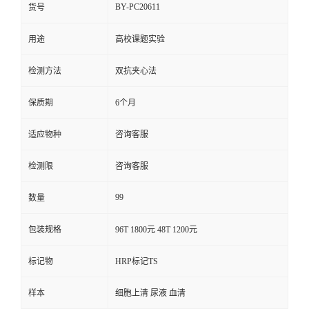
BY-PC20611
货号
用途
高校课题实验
检测方法
双抗夹心法
保质期
6个月
适应物种
咨询客服
检测限
咨询客服
99
数量
包装规格
96T 1800元 48T 1200元
标记物
HRP标记TS
样本
细胞上清 尿液 血清