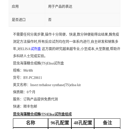
应用
用于产品的表达
是否进口
否
不需要任何分离步骤,操作十分简便、快速,数分钟便能得出结果,酶免疫
测定方法操作时,所有反应试剂均在同一体系内进行,自主研发和销售多
年,对ELISA
试剂盒
这方面的研究越来越专业,小至成本,大至数据,帮助许
多科研人士完成实验。
昆虫海藻糖合成酶(TS)Elisa试剂盒
规格：96t/48t
货号：BY-PC20611
英文名称：
Insect trehalose synthase(TS)elisa kit
保质期：6个月
服务：订购产品提供免费代测
快递：顺丰包邮
昆虫海藻糖合成酶(TS)Elisa试剂盒
组成
名称
96孔配置
48孔配置
备注