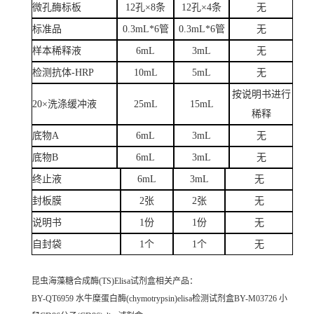
微孔酶标板
12孔×8条
12孔×4条
无
标准品
0.3mL*6管
0.3mL*6管
无
样本稀释液
6mL
3mL
无
检测抗体-HRP
10mL
5mL
无
按说明书进行
20×洗涤缓冲液
25mL
15mL
稀释
底物A
6mL
3mL
无
底物B
6mL
3mL
无
终止液
6mL
3mL
无
封板膜
2张
2张
无
说明书
1份
1份
无
自封袋
1个
1个
无
昆虫海藻糖合成酶(TS)Elisa试剂盒
相关产品：
BY-QT6959 水牛糜蛋白酶(chymotrypsin)elisa检测试剂盒BY-M03726 小