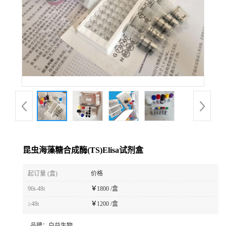
昆虫海藻糖合成酶(TS)Elisa试剂盒
起订量 (盒)
价格
96t-48t
￥
1800 /盒
≥48t
￥
1200 /盒
品牌：
白益生物