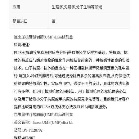
应用
生理学,免疫学,分子生物等领域
是否进口
否
昆虫尿核苷酸辅酶(UMP)Elisa试剂盒
检测概述:
ELISA(酶联接免疫吸附反应分析)是以免疫学反应为基础，将抗原、抗
体的特反应与酶对底物的催化作用相结台起来的一种敏感性很高的实验
技术。由于抗原、抗体的反应在一种固相载体聚苯微量滴定板的孔中进
行,每加入-种试剂孵育后,可通过洗涤除去多余的游离反应物,从而保证试
验结果的特与稳定性。实际应用中，通过不同的设计，具体的方法步骤
可有多种。即:用于检测抗体的间接法、用于检测抗原的双抗体夹心法
以及用于检测小分子抗原或半抗原的抗原竞争法等等。目前我们对客户
提供比较常用的ELISA双抗体夹心法及ELISA间接法服务。
昆虫尿核苷酸辅酶(UMP)Elisa试剂盒
英文名称：
Insect UMP(UMP)elisa kit
货号:BY-PC20702
规格:48T/96T