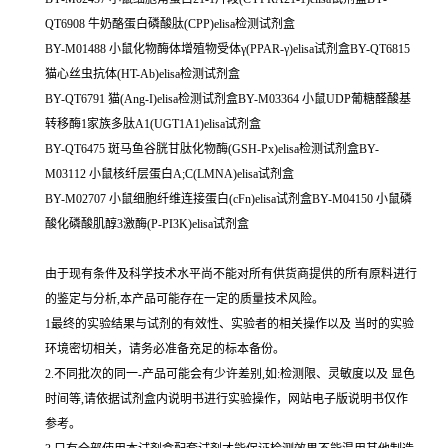
QT6908 牛奶酪蛋白磷酸肽(CPP)elisa检测试剂盒
BY-M01488 小鼠化物酶体增殖物受体γ(PPAR-γ)elisa试剂盒BY-QT6815
猫心丝虫抗体(HT-Ab)elisa检测试剂盒
BY-QT6791 猫(Ang-I)elisa检测试剂盒BY-M03364 小鼠UDP葡糖醛酸基
转移酶1家族多肽A1(UGT1A1)elisa试剂盒
BY-QT6475 斑马鱼谷胱甘肽化物酶(GSH-Px)elisa检测试剂盒BY-
M03112 小鼠核纤层蛋白A;C(LMNA)elisa试剂盒
BY-M02707 小鼠细胞纤维连接蛋白(cFn)elisa试剂盒BY-M04150 小鼠磷
酸化磷酸肌醇3激酶(P-PI3K)elisa试剂盒
由于现有条件及科学技术水平尚不能对所有供货商提供的所有原料进行
的鉴定与分析,本产品可能存在一定的质量技术风险。
1最终的实验结果与试剂的有效性、实验者的相关操作以及 当时的实验
环境密切相关，请务必准备充足的标本备份。
2.不同批次的同一-产品可能会有少许差别,如:检测限、灵敏度以及 显色
时间等,请依据试剂盒内说明书进行实验操作，网站电子版说明书仅作
参考。