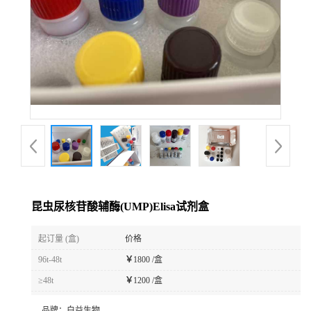
昆虫尿核苷酸辅酶(UMP)Elisa试剂盒
起订量 (盒)
价格
96t-48t
￥
1800 /盒
≥48t
￥
1200 /盒
品牌：
白益生物