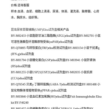
价格:咨询客服
样本:血清、血浆、细胞上清液、尿液、体液、灌洗液、脑脊髓、心房
水、胸房水、组织等。
昆虫尿核苷酸辅酶(UMP)Elisa试剂盒
相关产品
BY-M02433 小鼠脂肪甘油三酯脂酶(ATGL)elisa试剂盒BY-M02701 小鼠
可溶性激酶型纤溶酶原物受体(suPAR)elisa试剂盒
BY-QT6895 鸟转铁蛋白(TRF)elisa检测试剂盒BY-M03154 小鼠干扰素g
(IFN-g)elisa试剂盒
BY-M01794 小鼠糖化蛋白(GSP)elisa试剂盒BY-M03941 小鼠肝素钠
(HS)elisa试剂盒
BY-M01255 小鼠USP21(USP21)elisa试剂盒BY-M02035 小鼠抗原
(CCA)elisa试剂盒
BY-QT6545 贝类γ-丁酸转氨酶(GABA-T)elisa检测试剂盒BY-M01488 小
鼠化物酶体增殖物受体γ(PPAR-γ)elisa试剂盒
BY-M03846 小鼠血红素加氧酶(HO)elisa试剂盒Fish Immunoglobulin Elisa
kit BY-F46240
BY-M02457 小鼠细胞角蛋白21-1片段(CYFRA21-1)elisa试剂盒BY-