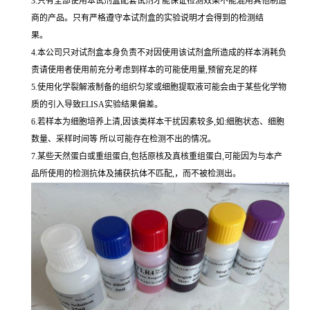
3.只有全部使用本试剂盒配套试剂才能保证检测效果不能混用其他制造
商的产品。只有严格遵守本试剂盒的实验说明才会得到的检测结
果。
4.本公司只对试剂盒本身负责不对因使用该试剂盒所造成的样本消耗负
责请使用者使用前充分考虑到样本的可能使用量,预留充足的样
5.使用化学裂解液制备的组织匀浆或细胞提取液可能会由于某些化学物
质的引入导致ELISA实验结果偏差。
6.若样本为细胞培养上清,因该类样本干扰因素较多,如:细胞状态、细胞
数量、采样时间等 所以可能存在检测不出的情况。
7.某些天然蛋白或重组蛋白,包括原核及真核重组蛋白,可能因为与本产
品所使用的检测抗体及捕获抗体不匹配,，而不被检测出。