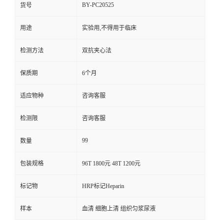
BY-PC20525
货号
用途
实验用,不得用于临床
检测方法
双抗夹心法
保质期
6个月
适应物种
咨询客服
检测限
咨询客服
99
数量
包装规格
96T 1800元 48T 1200元
标记物
HRP标记Heparin
样本
血清 细胞上清 组织匀浆尿液