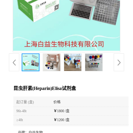
昆虫肝素(Heparin)Elisa试剂盒
起订量 (盒)
价格
96t-48t
￥
1800 /盒
≥48t
￥
1200 /盒
品牌：
白益生物