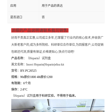
应用
用于产品的表达
是否进口
否
详细的产品说明请联系我司销售!
好而不贵真正实惠,公司成立多年,已掌握了行业内的核心技术,并收获广
大新老客户的,成为多所院校、科研单位合作单位,为回报客户,公司促销
包邮还代测,质量有保证,价格更贴心,快点行动吧!
产品名称：
（
Heparin）试剂盒
英文名称：
Insect Heparin(Heparin)elisa kit
货号：BY-PC20525
规格：96t原价1800 48t原价1200
有限期：6个月
保存：2-8°C
（
Heparin）试剂盒
用于科研实验，不得用于临床。