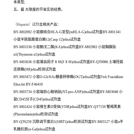
本类型;
五、最 大限度的节省实验经费。
（
Heparin）试剂盒
相关产品：
BY-M02092 小鼠膜结合HLA-G亚型(mHLA-G)elisa试剂盒BY-M01341
小鼠半胱氨酸蛋白酶12(Casp-12)elisa试剂盒
BY-M03336 小鼠酮戊二酸(KA)elisa试剂盒BY-M02983 小鼠胸腺肽
α1(Thymosin α1)elisa试剂盒
BY-M03636 小鼠凝血因子ⅩⅢ(FⅩⅢ)elisa试剂盒BY-QT6986 土壤羟氨
还原酶(HR)elisa检测试剂盒
BY-M03472 小鼠O-GlcNAc糖基转移酶(OGT)elisa试剂盒Fish Fractalkine
Elisa kit BY-F46410
BY-M03734 小鼠端前心脑钠肽(NT-pro-ANP)elisa试剂盒BY-M03040 小
鼠CD45分子(CD45)elisa试剂盒
BY-M02424 小鼠维生素D受体(VDR)elisa试剂盒BY-QT7159 蟹褐黑素
(Pheomelanin)elisa检测试剂盒
BY-QT6259 沉默调节蛋白1(SIRT1)elisa检测试剂盒BY-M03127 小鼠α半
乳糖抗原(α-Gal)elisa试剂盒