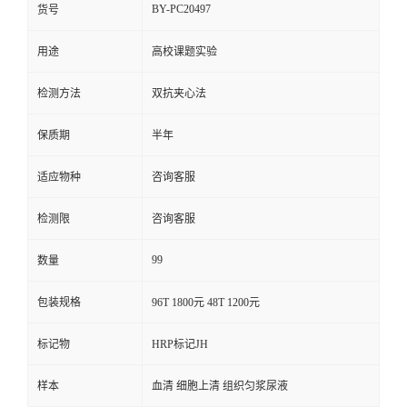
BY-PC20497
货号
用途
高校课题实验
检测方法
双抗夹心法
保质期
半年
适应物种
咨询客服
检测限
咨询客服
99
数量
包装规格
96T 1800元 48T 1200元
标记物
HRP标记JH
样本
血清 细胞上清 组织匀浆尿液