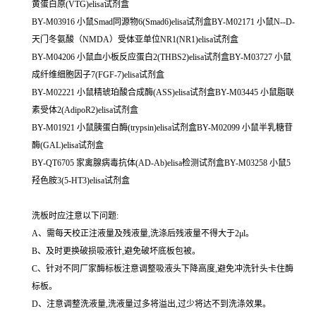
黄蛋白原(VTG)elisa试剂盒
BY-M03916 小鼠Smad同源物6(Smad6)elisa试剂盒BY-M02171 小鼠N--D-
天门冬氨酸（NMDA）受体亚单位NR1(NR1)elisa试剂盒
BY-M04206 小鼠血小板反应蛋白2(THBS2)elisa试剂盒BY-M03727 小鼠
成纤维细胞因子7(FGF-7)elisa试剂盒
BY-M02221 小鼠精琥珀酸合成酶(ASS)elisa试剂盒BY-M03445 小鼠脂联
素受体2(AdipoR2)elisa试剂盒
BY-M01921 小鼠胰蛋白酶(trypsin)elisa试剂盒BY-M02099 小鼠半乳糖苷
酶(GAL)elisa试剂盒
BY-QT6705 家禽腺病毒抗体(AD-Ab)elisa检测试剂盒BY-M03258 小鼠5
羟色胺3(5-HT3)elisa试剂盒
洗板时应注意以下问题:
A、需每天校正注液量及残液量,洗涤后残液量不得大于2μl。
B、及时更换破损吸液针,避免破坏底板包被。
C、针对不同厂家酶标板注意调整吸液头下降高度,避免冲洗针头卡住酶
标板。
D、注意调整洗液量,洗液量过多将溢出,过少将达不到洗涤效果。