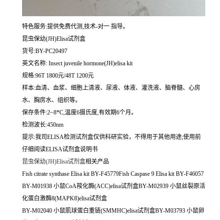
特色服务:提供免费代测,技术-对一 指导。
昆虫保幼(JH)Elisa试剂盒
货号:BY-PC20497
英文名称:
Insect juvenile hormone(JH)elisa kit
规格:96T 1800元/48T 1200元
样本:血清、血浆、细胞上清液、尿液、体液、灌洗液、脑脊髓、心房
水、胸房水、组织等。
保存条件:2~8*C,温度6摄氏度,有效期6个月。
检测波长:450nm
提示:我司ELISA检测试剂盒仅供科研实验，不得用于其他用途;使用前
仔细阅读ELISA试剂盒说明书
昆虫保幼(JH)Elisa试剂盒
相关产品
Fish citrate synthase Elisa kit BY-F45779Fish Caspase 9 Elisa kit BY-F46057
BY-M01938 小鼠CoA羧化酶(ACC)elisa试剂盒BY-M02939 小鼠丝裂原活
化蛋白激酶8(MAPK8)elisa试剂盒
BY-M02040 小鼠肌球蛋白重链(SMMHC)elisa试剂盒BY-M03793 小鼠卵