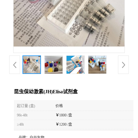
昆虫保幼激素(JH)Elisa试剂盒
起订量 (盒)
价格
96t-48t
￥
1800 /盒
≥48t
￥
1200 /盒
品牌：
白益生物