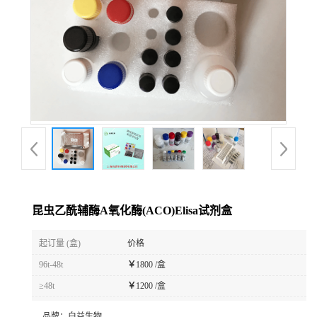
昆虫乙酰辅酶A氧化酶(ACO)Elisa试剂盒
起订量 (盒)
价格
96t-48t
￥
1800 /盒
≥48t
￥
1200 /盒
品牌：
白益生物