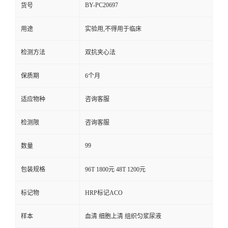
BY-PC20697
货号
用途
实验用,不得用于临床
检测方法
双抗夹心法
保质期
6个月
适应物种
咨询客服
检测限
咨询客服
99
数量
包装规格
96T 1800元 48T 1200元
标记物
HRP标记ACO
样本
血清 细胞上清 组织匀浆尿液