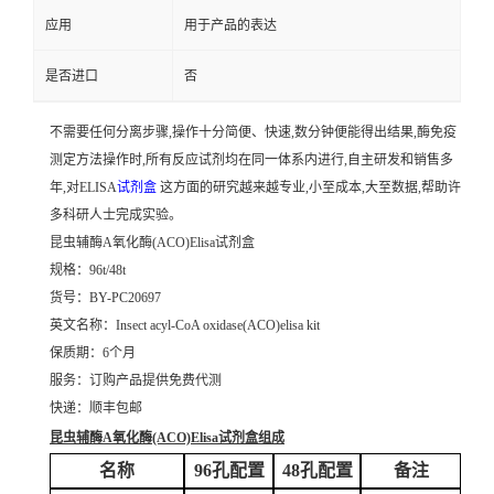
应用
用于产品的表达
是否进口
否
不需要任何分离步骤,操作十分简便、快速,数分钟便能得出结果,酶免疫
测定方法操作时,所有反应试剂均在同一体系内进行,自主研发和销售多
年,对ELISA
试剂盒
这方面的研究越来越专业,小至成本,大至数据,帮助许
多科研人士完成实验。
昆虫辅酶A氧化酶(ACO)Elisa试剂盒
规格：96t/48t
货号：BY-PC20697
英文名称：
Insect acyl-CoA oxidase(ACO)elisa kit
保质期：6个月
服务：订购产品提供免费代测
快递：顺丰包邮
昆虫辅酶A氧化酶(ACO)Elisa试剂盒
组成
名称
96孔配置
48孔配置
备注