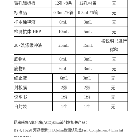
微孔酶标板
12孔×8条
12孔×4条
无
标准品
0.3mL*6管
0.3mL*6管
无
样本稀释液
6mL
3mL
无
检测抗体-HRP
10mL
5mL
无
按说明书进行
20×洗涤缓冲液
25mL
15mL
稀释
底物A
6mL
3mL
无
底物B
6mL
3mL
无
终止液
6mL
3mL
无
封板膜
2张
2张
无
说明书
1份
1份
无
自封袋
1个
1个
无
昆虫辅酶A氧化酶(ACO)Elisa试剂盒
相关产品：
BY-QT6220 河豚毒素(TTX)elisa检测试剂盒Fish Complement 4 Elisa kit