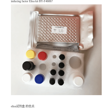
inducing factor Elisa kit BY-F46067
elisa试剂盒 的优点: