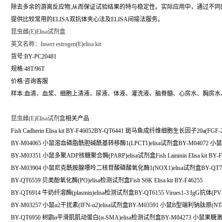
除去多余的游离反应物,从而保证试验结果的特与稳定性。实际应用中，通过不
提供比较常用的ELISA双抗体夹心法及ELISA间接法服务。
昆虫雌(E)Elisa试剂盒
英文名称：
Insect estrogen(E)elisa kit
货号:BY-PC20481
规格:48T/96T
价格:咨询客服
样本:血清、血浆、细胞上清液、尿液、体液、灌洗液、脑脊髓、心房水、胸房水
昆虫雌(E)Elisa试剂盒
相关产品
Fish Cadherin Elisa kit BY-F46052BY-QT6441 斑马鱼成纤维细胞生长因子20a(FGF
BY-M04065 小鼠溶血磷脂酰胆碱酰基转移酶1(LPCT1)elisa试剂盒BY-M04072 
BY-M03351 小鼠多聚ADP核糖聚合酶(PARP)elisa试剂盒Fish Laminin Elisa kit BY-F
BY-M03904 小鼠尼克酰胺腺嘌呤二核苷酸磷酸氧化酶1(NOX1)elisa试剂盒BY-QT7
BY-QT6559 贝类酚氧化酶(PO)elisa检测试剂盒Fish S6K Elisa kit BY-F46255
BY-QT6914 牛奶纤溶酶(plasmin)elisa检测试剂盒BY-QT6155 Virues1-3 IgG抗体(PV
BY-M03257 小鼠α2干扰素(IFN-α2)elisa试剂盒BY-M03591 小鼠B型端利钠肽原(NT-p
BY-QT6950 树鼩α平滑肌肌动蛋白(α-SMA)elisa检测试剂盒BY-M04273 小鼠果糖激酶(fr