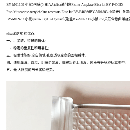
BY-M01159 小鼠5吲哚(5-HIAA)elisa试剂盒Fish α-Amylase Elisa kit BY-F45685
Fish Muscarinic acetylcholine receptors Elisa kit BY-F46366BY-M01803 小鼠天
BY-M02437 小鼠apelin-13(AP-13)elisa试剂盒BY-M02738 小鼠Rho关联含卷曲螺
elisa试剂盒 的优点:
一、、灵敏、特异的抗体;
二、稳定的重复性和可靠性;
三、吸附性能好,空白值低,孔底透明度高的固相载体;
四、适用血清、血浆、组织匀浆液、细胞培养上清液、尿液等等多种标本类型;
五、最 大限度的节省实验经费。