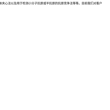
抗体夹心法以及用于检测小分子抗原或半抗原的抗原竞争法等等。目前我们对客户