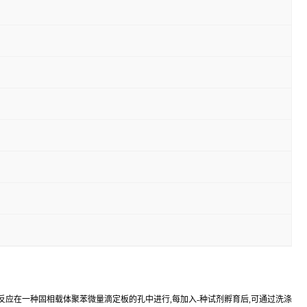
反应在一种固相载体聚苯微量滴定板的孔中进行,每加入-种试剂孵育后,可通过洗涤