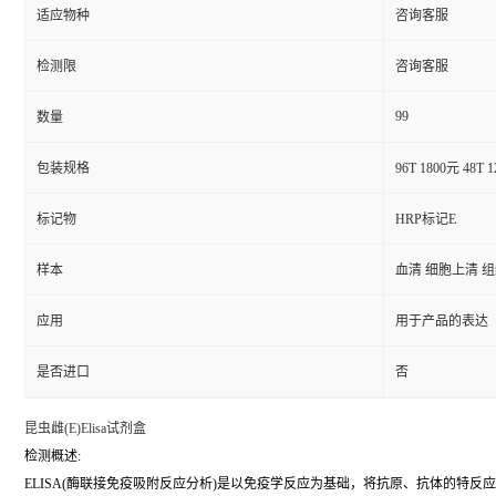
适应物种
咨询客服
检测限
咨询客服
99
数量
包装规格
96T 1800元 48T 
标记物
HRP标记E
样本
血清 细胞上清 
应用
用于产品的表达
是否进口
否
昆虫雌(E)Elisa试剂盒
检测概述:
ELISA(酶联接免疫吸附反应分析)是以免疫学反应为基础，将抗原、抗体的特