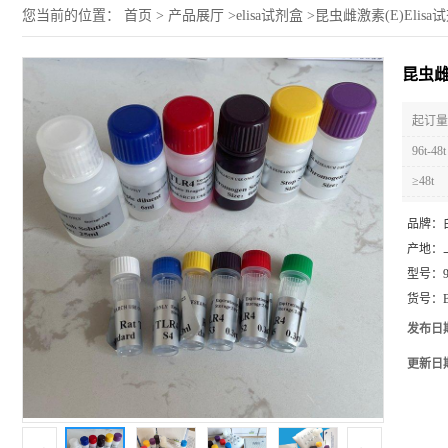
您当前的位置：
首页
>
产品展厅
>
elisa试剂盒
>
昆虫雌激素(E)Elisa
昆虫雌激
起订量 
96t-48t
≥48t
品牌：
产地：
型号：
货号：
发布日
更新日