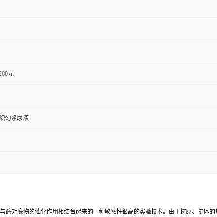
1200元
组织匀浆尿液
反应与酶对底物的催化作用相结台起来的一种敏感性很高的实验技术。由于抗原、抗体的