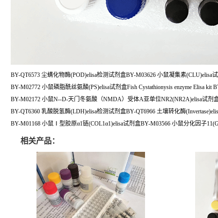
BY-QT6573 尘螨化物酶(POD)elisa检测试剂盒BY-M03626 小鼠凝集素(CLU)elis
BY-M02772 小鼠磷脂酰丝氨酸(PS)elisa试剂盒Fish Cystathionysis enzyme Elisa kit B
BY-M02172 小鼠N--D-天门冬氨酸（NMDA）受体A亚单位NR2(NR2A)elisa试剂盒Fish Acid 
BY-QT6360 乳酸脱氢酶(LDH)elisa检测试剂盒BY-QT6966 土壤转化酶(Invertase)e
BY-M01168 小鼠Ⅰ型胶原α1链(COL1α1)elisa试剂盒BY-M03566 小鼠分化因子11(GD
相关产品：