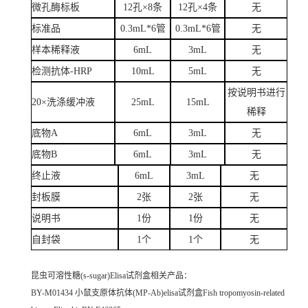
微孔酶标板
12孔×8条
12孔×4条
无
标准品
0.3mL*6管
0.3mL*6管
无
样本稀释液
6mL
3mL
无
检测抗体-HRP
10mL
5mL
无
按说明书进行
20×洗涤缓冲液
25mL
15mL
稀释
底物A
6mL
3mL
无
底物B
6mL
3mL
无
终止液
6mL
3mL
无
封板膜
2张
2张
无
说明书
1份
1份
无
自封袋
1个
1个
无
昆虫可溶性糖(s-sugar)Elisa试剂盒
相关产品：
BY-M01434 小鼠支原体抗体(MP-Ab)elisa试剂盒Fish tropomyosin-related