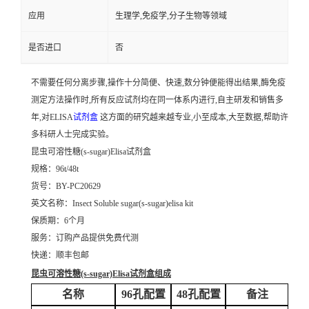
应用
生理学,免疫学,分子生物等领域
是否进口
否
不需要任何分离步骤,操作十分简便、快速,数分钟便能得出结果,酶免疫
测定方法操作时,所有反应试剂均在同一体系内进行,自主研发和销售多
年,对ELISA
试剂盒
这方面的研究越来越专业,小至成本,大至数据,帮助许
多科研人士完成实验。
昆虫可溶性糖(s-sugar)Elisa试剂盒
规格：96t/48t
货号：BY-PC20629
英文名称：
Insect Soluble sugar(s-sugar)elisa kit
保质期：6个月
服务：订购产品提供免费代测
快递：顺丰包邮
昆虫可溶性糖(s-sugar)Elisa试剂盒
组成
名称
96孔配置
48孔配置
备注