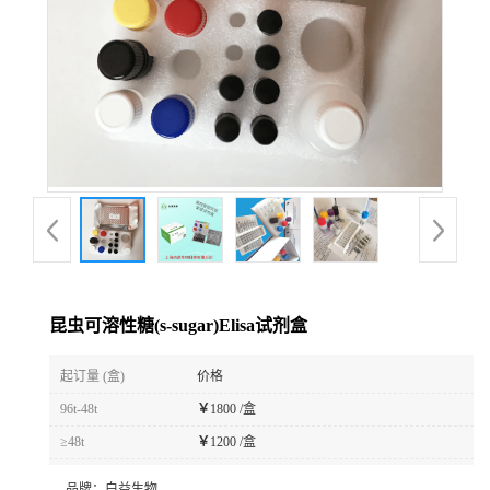
昆虫可溶性糖(s-sugar)Elisa试剂盒
起订量 (盒)
价格
96t-48t
￥
1800 /盒
≥48t
￥
1200 /盒
品牌：
白益生物