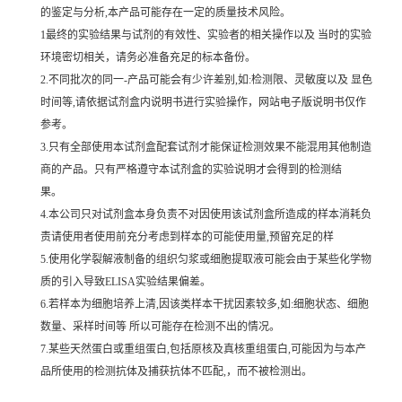
的鉴定与分析,本产品可能存在一定的质量技术风险。
1最终的实验结果与试剂的有效性、实验者的相关操作以及 当时的实验
环境密切相关，请务必准备充足的标本备份。
2.不同批次的同一-产品可能会有少许差别,如:检测限、灵敏度以及 显色
时间等,请依据试剂盒内说明书进行实验操作，网站电子版说明书仅作
参考。
3.只有全部使用本试剂盒配套试剂才能保证检测效果不能混用其他制造
商的产品。只有严格遵守本试剂盒的实验说明才会得到的检测结
果。
4.本公司只对试剂盒本身负责不对因使用该试剂盒所造成的样本消耗负
责请使用者使用前充分考虑到样本的可能使用量,预留充足的样
5.使用化学裂解液制备的组织匀浆或细胞提取液可能会由于某些化学物
质的引入导致ELISA实验结果偏差。
6.若样本为细胞培养上清,因该类样本干扰因素较多,如:细胞状态、细胞
数量、采样时间等 所以可能存在检测不出的情况。
7.某些天然蛋白或重组蛋白,包括原核及真核重组蛋白,可能因为与本产
品所使用的检测抗体及捕获抗体不匹配,，而不被检测出。