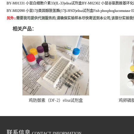
BY-M01331 小鼠白细胞介素33(IL-33)elisa试剂盒BY-M02302 小鼠谷氨酰胺基环化酶
BY-M02090 小鼠17β类固醇脱氢酶(17β-HSD)elisa试剂盒Fish phosphoglucomutase Elisa
另外:
:
需要我司提供代测服务的,请确保实验样本尽快寄送到本公司,该部分实验我
相关产品：
鸡防御素（DF-2）elisa试剂盒
鸡卵磷脂（
联系信息
CONTACT INFORMATION