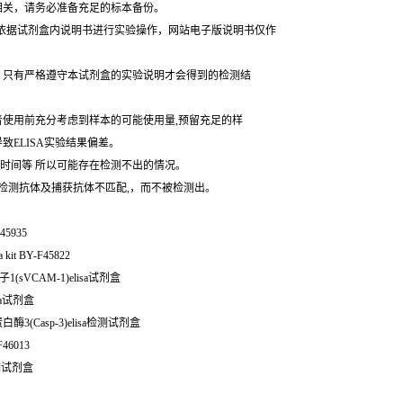
相关，请务必准备充足的标本备份。
,请依据试剂盒内说明书进行实验操作，网站电子版说明书仅作
。只有严格遵守本试剂盒的实验说明才会得到的检测结
者使用前充分考虑到样本的可能使用量,预留充足的样
ELISA实验结果偏差。
样时间等 所以可能存在检测不出的情况。
的检测抗体及捕获抗体不匹配,，而不被检测出。
45935
it BY-F45822
(sVCAM-1)elisa试剂盒
isa试剂盒
鸟半胱氨酸蛋白酶3(Casp-3)elisa检测试剂盒
F46013
a检测试剂盒