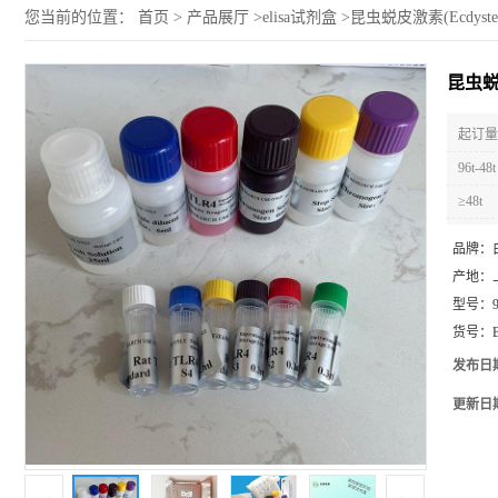
您当前的位置：
首页
>
产品展厅
>
elisa试剂盒
>
昆虫蜕皮激素(Ecdyster
昆虫蜕皮
起订量 
96t-48t
≥48t
品牌：
产地：
型号：
货号：
发布日
更新日