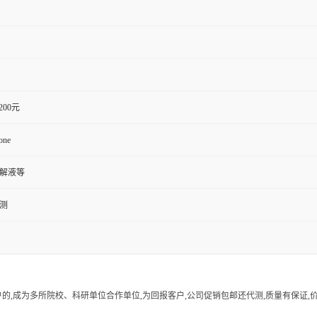
1200元
one
裂解液等
检测
的,成为多所院校、科研单位合作单位,为回报客户,公司促销包邮还代测,质量有保证,价