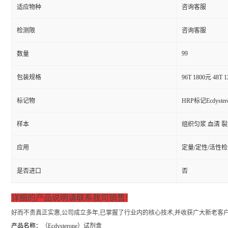
适应物种
咨询客服
检测限
咨询客服
99
数量
包装规格
96T 1800元 48T 
标记物
HRP标记Ecdyster
样本
组织匀浆 血清 
应用
定量/定性/活性
是否进口
否
详细的产品说明请联系我司销售!
好而不贵真正实惠,公司成立多年,已掌握了行业内的核心技术,并收获广大新老客户
产品名称：
（
Ecdysterone）试剂盒