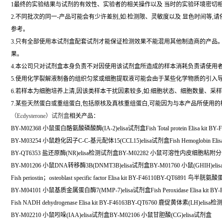
1最终的实验结果与试剂的有效性、实验者的相关操作以及 当时的实验环境密切
2.不同批次的同一-产品可能会有少许差别,如:检测限、灵敏度以及 显色时间等
参考。
3.只有全部使用本试剂盒配套试剂才能保证检测效果不能混用其他制造商的产品
果。
4.本公司只对试剂盒本身负责不对因使用该试剂盒所造成的样本消耗负责请使用
5.使用化学裂解液制备的组织匀浆或细胞提取液可能会由于某些化学物质的引入导致
6.若样本为细胞培养上清,因该类样本干扰因素较多,如:细胞状态、细胞数量、采
7.某些天然蛋白或重组蛋白,包括原核及真核重组蛋白,可能因为与本产品所使用
（
Ecdysterone）试剂盒
相关产品：
BY-M02368 小鼠蛋白酪氨酸磷酸酶(IA-2)elisa试剂盒Fish Total protein Elisa kit BY-F
BY-M03254 小鼠趋化因子C-C-基元配体15(CCL15)elisa试剂盒Fish Hemoglobin Elisa k
BY-QT6353 盐还原酶(NR)elisa检测试剂盒BY-M02282 小鼠可溶性内皮细胞粘附分子1
BY-M01206 小鼠DNA转移酶3B(DNMT3B)elisa试剂盒BY-M01760 小鼠(GHIH)el
Fish periostin；osteoblast specific factor Elisa kit BY-F46110BY-QT6891 
BY-M04101 小鼠基质金属蛋白酶7(MMP-7)elisa试剂盒Fish Peroxidase Elisa kit BY-
Fish NADH dehydrogenase Elisa kit BY-F46163BY-QT6760 鹿促黄体素(LH)elis
BY-M02210 小鼠吲哚(IAA)elisa试剂盒BY-M02106 小鼠甘胆酸(CG)elisa试剂盒