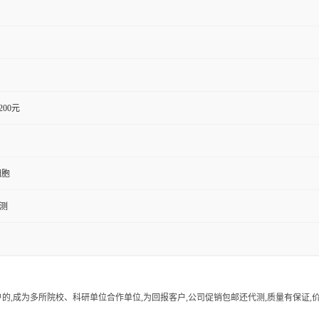
1200元
细胞
检测
的,成为多所院校、科研单位合作单位,为回报客户,公司促销包邮还代测,质量有保证,价