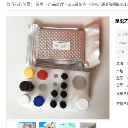
您当前的位置：
首页
>
产品展厅
>
elisa试剂盒
>
昆虫乙酰胆碱酶(ACH)
昆虫乙
起订量 
96t-48t
≥48t
品牌：
产地：
型号：
货号：
发布日
更新日