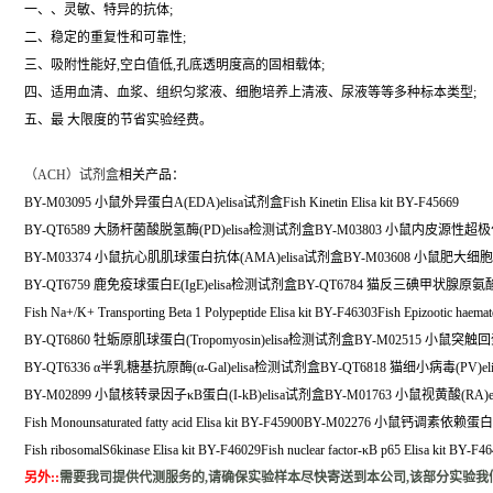
一、、灵敏、特异的抗体;
二、稳定的重复性和可靠性;
三、吸附性能好,空白值低,孔底透明度高的固相载体;
四、适用血清、血浆、组织匀浆液、细胞培养上清液、尿液等等多种标本类型;
五、最 大限度的节省实验经费。
（
ACH）试剂盒
相关产品：
BY-M03095 小鼠外异蛋白A(EDA)elisa试剂盒Fish Kinetin Elisa kit BY-F45669
BY-QT6589 大肠杆菌酸脱氢酶(PD)elisa检测试剂盒BY-M03803 小鼠内皮源性超极化
BY-M03374 小鼠抗心肌肌球蛋白抗体(AMA)elisa试剂盒BY-M03608 小鼠肥大细胞蛋
BY-QT6759 鹿免疫球蛋白E(IgE)elisa检测试剂盒BY-QT6784 猫反三碘甲状腺原氨酸(
Fish Na+/K+ Transporting Beta 1 Polypeptide Elisa kit BY-F46303Fish Epizootic haemato
BY-QT6860 牡蛎原肌球蛋白(Tropomyosin)elisa检测试剂盒BY-M02515 小鼠突触回蛋
BY-QT6336 α半乳糖基抗原酶(α-Gal)elisa检测试剂盒BY-QT6818 猫细小病毒(PV)
BY-M02899 小鼠核转录因子κB蛋白(I-kB)elisa试剂盒BY-M01763 小鼠视黄酸(RA)e
Fish Monounsaturated fatty acid Elisa kit BY-F45900BY-M02276 小鼠钙调素
Fish ribosomalS6kinase Elisa kit BY-F46029Fish nuclear factor-κB p65 Elisa kit BY-F4
另外:
:
需要我司提供代测服务的,请确保实验样本尽快寄送到本公司,该部分实验我