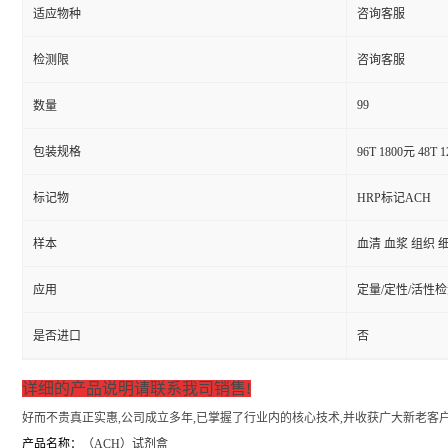
适应物种
咨询客服
检测限
咨询客服
99
数量
包装规格
96T 1800元 48T 
标记物
HRP标记ACH
样本
血清 血浆 组织 
应用
定量/定性/活性
是否进口
否
详细的产品说明请联系我司销售!
好而不贵真正实惠,公司成立多年,已掌握了行业内的核心技术,并收获广大新老客户
产品名称：
（
ACH）试剂盒