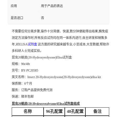
应用
用于产品的表达
是否进口
否
不需要任何分离步骤,操作十分简便、快速,数分钟便能得出结果,酶免疫
测定方法操作时,所有反应试剂均在同一体系内进行,自主研发和销售多
年,对ELISA
试剂盒
这方面的研究越来越专业,小至成本,大至数据,帮助许
多科研人士完成实验。
昆虫20蜕皮(20-Hydroxyecdysone)Elisa试剂盒
规格：96t/48t
货号：BY-PC20585
英文名称：
Insect 20-Hydroxyecdysone(20-Hydroxyecdysone)elisa kit
保质期：6个月
服务：订购产品提供免费代测
快递：顺丰包邮
昆虫20蜕皮(20-Hydroxyecdysone)Elisa试剂盒
组成
名称
96孔配置
48孔配置
备注