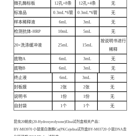
微孔酶标板
12孔×8条
12孔×4条
无
标准品
0.3mL*6管
0.3mL*6管
无
样本稀释液
6mL
3mL
无
检测抗体-HRP
10mL
5mL
无
按说明书进行
20×洗涤缓冲液
25mL
15mL
稀释
底物A
6mL
3mL
无
底物B
6mL
3mL
无
终止液
6mL
3mL
无
封板膜
2张
2张
无
说明书
1份
1份
无
自封袋
1个
1个
无
昆虫20蜕皮(20-Hydroxyecdysone)Elisa试剂盒
相关产品：
BY-M03970 小鼠蛋白激酶Cα(PKCα)elisa试剂盒BY-M03720 小鼠DNA去