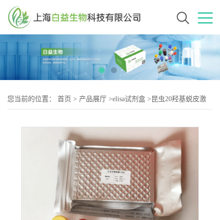
您当前的位置：
首页
>
产品展厅
>
elisa试剂盒
>
昆虫20羟基蜕皮激
素(20-Hydroxyecdysone)Elisa试剂盒