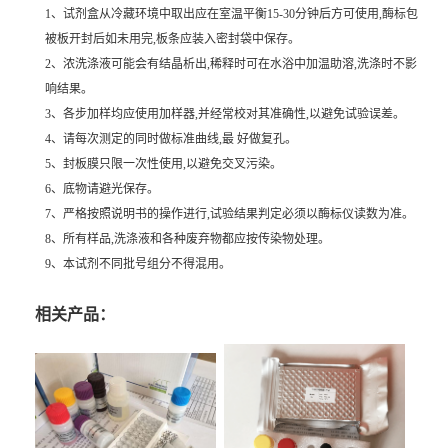
1、试剂盒从冷藏环境中取出应在室温平衡15-30分钟后方可使用,酶标包
被板开封后如未用完,板条应装入密封袋中保存。
2、浓洗涤液可能会有结晶析出,稀释时可在水浴中加温助溶,洗涤时不影
响结果。
3、各步加样均应使用加样器,并经常校对其准确性,以避免试验误差。
4、请每次测定的同时做标准曲线,最 好做复孔。
5、封板膜只限一次性使用,以避免交叉污染。
6、底物请避光保存。
7、严格按照说明书的操作进行,试验结果判定必须以酶标仪读数为准。
8、所有样品,洗涤液和各种废弃物都应按传染物处理。
9、本试剂不同批号组分不得混用。
相关产品：