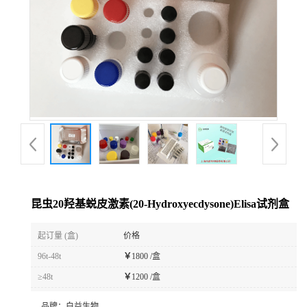
昆虫20羟基蜕皮激素(20-Hydroxyecdysone)Elisa试剂盒
起订量 (盒)
价格
96t-48t
￥
1800 /盒
≥48t
￥
1200 /盒
品牌：
白益生物