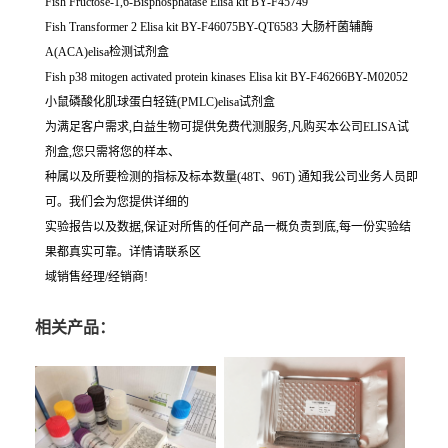
Fish Fructose-1,6-Bisphosphatase Elisa kit BY-F45749
Fish Transformer 2 Elisa kit BY-F46075BY-QT6583 大肠杆菌辅酶
A(ACA)elisa检测试剂盒
Fish p38 mitogen activated protein kinases Elisa kit BY-F46266BY-M02052
小鼠磷酸化肌球蛋白轻链(PMLC)elisa试剂盒
为满足客户需求,白益生物可提供免费代测服务,凡购买本公司ELISA试
剂盒,您只需将您的样本、
种属以及所要检测的指标及标本数量(48T、96T) 通知我公司业务人员即
可。我们会为您提供详细的
实验报告以及数据,保证对所售的任何产品一概负责到底,每一份实验结
果都真实可靠。详情请联系区
域销售经理/经销商!
相关产品：