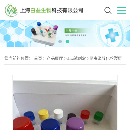
您当前的位置：
首页
>
产品展厅
>
elisa试剂盒
>
昆虫磷酸化丝裂原
活化蛋白激酶(pMAPK)Elisa试剂盒