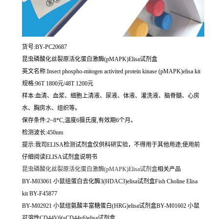
货号:BY-PC20687
昆虫磷酸化丝裂原活化蛋白激酶(pMAPK)Elisa试剂盒
英文名称:
Insect phospho-mitogen activited protein kinase (pMAPK)elisa kit
规格:96T 1800元/48T 1200元
样本:血清、血浆、细胞上清液、尿液、体液、灌洗液、脑脊髓、心房
水、胸房水、组织等。
保存条件:2~8*C,温度6摄氏度,有效期6个月。
检测波长:450nm
提示:我司ELISA检测试剂盒仅供科研实验，不得用于其他用途;使用前
仔细阅读ELISA试剂盒说明书
昆虫磷酸化丝裂原活化蛋白激酶(pMAPK)Elisa试剂盒
相关产品
BY-M03061 小鼠组蛋白去化酶3(HDAC3)elisa试剂盒Fish Choline Elisa
kit BY-F45877
BY-M02921 小鼠组氨酸丰富糖蛋白(HRG)elisa试剂盒BY-M01602 小鼠
可溶性CD44V6(sCD44v6)elisa试剂盒