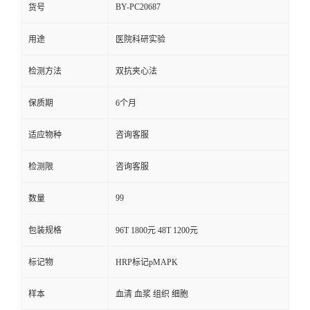
BY-PC20687
货号
用途
医院科研实验
检测方法
双抗夹心法
保质期
6个月
适应物种
咨询客服
检测限
咨询客服
99
数量
包装规格
96T 1800元 48T 1200元
标记物
HRP标记pMAPK
样本
血清 血浆 组织 细胞