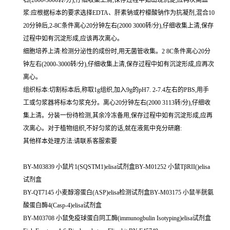
浆:应根据标本的要求选择EDTA、肝素钠或柠檬酸钠作为抗凝剂,混合10
20分钟后,2-8C条件离心20分钟左右(2000 3000转/分),仔细收集上清,保存
过程中如有沉淀形成,应该再次离心。
细胞培养上清:检测分泌性的成份时,用无菌管收集。2 8C条件离心20分
钟左右(2000-3000转/分),仔细收集上清,保存过程中如有沉淀形成,应再次
离心。
组织标本:切割标本后,称取1g组织,加入9g的pH7. 2-7.4左右的PBS,用手
工或匀浆器将标本匀浆充分。离心20分钟左右(2000 3113转/分),仔细收
集上清。分装一份待检测,其余冷冻备用,保存过程中如有沉淀形成,应再
次离心。对于植物组织,不好匀浆的话,就在液氮中充分研磨:
其他样本处理方法:请联系客服索要
BY-M03839 小鼠片1(SQSTM1)elisa试剂盒BY-M01252 小鼠TβRII()elisa
试剂盒
BY-QT7145 小麦醇溶蛋白(ASP)elisa检测试剂盒BY-M03175 小鼠半胱氨
酸蛋白酶4(Casp-4)elisa试剂盒
BY-M03708 小鼠免疫球蛋白同工酶(immunogbulin Isotyping)elisa试剂盒