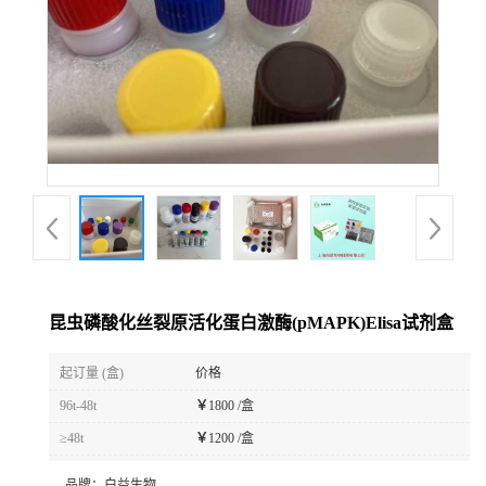
昆虫磷酸化丝裂原活化蛋白激酶(pMAPK)Elisa试剂盒
起订量 (盒)
价格
96t-48t
￥
1800 /盒
≥48t
￥
1200 /盒
品牌：
白益生物