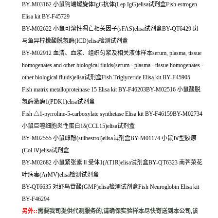
BY-M03162 小鼠钩端螺旋体IgG抗体(Lep IgG)elisa试剂盒Fish estrogen
Elisa kit BY-F45729
BY-M02622 小鼠可溶性凋亡相关因子(sFAS)elisa试剂盒BY-QT6429 斑
马鱼异柠檬酸脱氢酶(ICD)elisa检测试剂盒
BY-M02912 血清、血浆、组织匀浆及相关液体样本serum, plasma, tissue
homogenates and other biological fluids(serum - plasma - tissue homogenates -
other biological fluids)elisa试剂盒Fish Triglyceride Elisa kit BY-F45905
Fish matrix metalloproteinase 15 Elisa kit BY-F46203BY-M02516 小鼠酸脱
氢酶激酶1(PDK1)elisa试剂盒
Fish △1-pyrroline-5-carboxylate synthetase Elisa kit BY-F46159BY-M02734
小鼠巨噬细胞炎性蛋白1δ(CCL15)elisa试剂盒
BY-M02555 小鼠雌酚(stilbestrol)elisa试剂盒BY-M01174 小鼠Ⅳ型胶原
(Col Ⅳ)elisa试剂盒
BY-M02682 小鼠紧张素Ⅱ受体1(AT1R)elisa试剂盒BY-QT6323 南荠菜花
叶病毒(ArMV)elisa检测试剂盒
BY-QT6635 对虾鸟苷酸(GMP)elisa检测试剂盒Fish Neuroglobin Elisa kit
BY-F46294
另外:
:
需要我司提供代测服务的,请确保实验样本尽快寄送到本公司,该