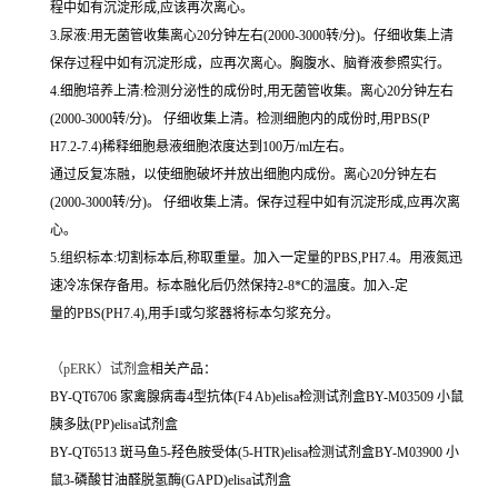
程中如有沉淀形成,应该再次离心。
3.尿液:用无菌管收集离心20分钟左右(2000-3000转/分)。仔细收集上清
保存过程中如有沉淀形成，应再次离心。胸腹水、脑脊液参照实行。
4.细胞培养上清:检测分泌性的成份时,用无菌管收集。离心20分钟左右
(2000-3000转/分)。 仔细收集上清。检测细胞内的成份时,用PBS(P
H7.2-7.4)稀释细胞悬液细胞浓度达到100万/ml左右。
通过反复冻融，以使细胞破坏并放出细胞内成份。离心20分钟左右
(2000-3000转/分)。 仔细收集上清。保存过程中如有沉淀形成,应再次离
心。
5.组织标本:切割标本后,称取重量。加入一定量的PBS,PH7.4。用液氮迅
速冷冻保存备用。标本融化后仍然保持2-8*C的温度。加入-定
量的PBS(PH7.4),用手I或匀浆器将标本匀浆充分。
（
pERK）试剂盒
相关产品：
BY-QT6706 家禽腺病毒4型抗体(F4 Ab)elisa检测试剂盒BY-M03509 小鼠
胰多肽(PP)elisa试剂盒
BY-QT6513 斑马鱼5-羟色胺受体(5-HTR)elisa检测试剂盒BY-M03900 小
鼠3-磷酸甘油醛脱氢酶(GAPD)elisa试剂盒