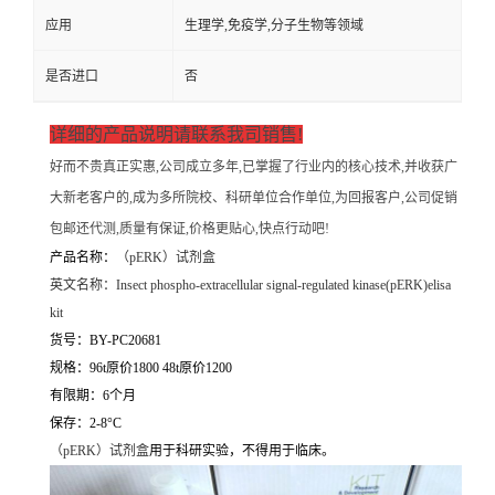
应用
生理学,免疫学,分子生物等领域
是否进口
否
详细的产品说明请联系我司销售!
好而不贵真正实惠,公司成立多年,已掌握了行业内的核心技术,并收获广
大新老客户的,成为多所院校、科研单位合作单位,为回报客户,公司促销
包邮还代测,质量有保证,价格更贴心,快点行动吧!
产品名称：
（
pERK）试剂盒
英文名称：
Insect phospho-extracellular signal-regulated kinase(pERK)elisa
kit
货号：BY-PC20681
规格：96t原价1800 48t原价1200
有限期：6个月
保存：2-8°C
（
pERK）试剂盒
用于科研实验，不得用于临床。