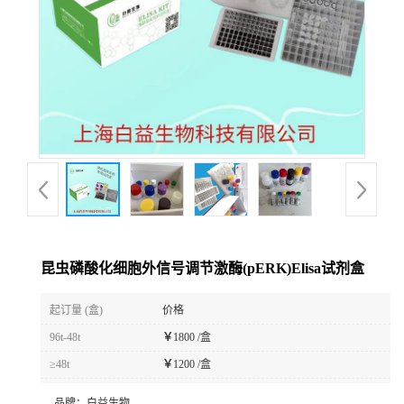
昆虫磷酸化细胞外信号调节激酶(pERK)Elisa试剂盒
起订量 (盒)
价格
96t-48t
￥
1800 /盒
≥48t
￥
1200 /盒
品牌：
白益生物