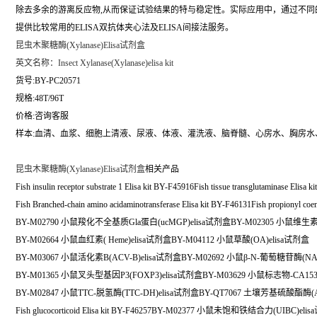
除去多余的游离反应物,从而保证试验结果的特与稳定性。实际应用中，通过不
提供比较常用的ELISA双抗体夹心法及ELISA间接法服务。
昆虫木聚糖酶(Xylanase)Elisa试剂盒
英文名称：
Insect Xylanase(Xylanase)elisa kit
货号:BY-PC20571
规格:48T/96T
价格:咨询客服
样本:血清、血浆、细胞上清液、尿液、体液、灌洗液、脑脊髓、心房水、胸房水
昆虫木聚糖酶(Xylanase)Elisa试剂盒
相关产品
Fish insulin receptor substrate 1 Elisa kit BY-F45916Fish tissue transglutaminase Elisa 
Fish Branched-chain amino acidaminotransferase Elisa kit BY-F46131Fish propionyl co
BY-M02790 小鼠羧化不全基质Gla蛋白(ucMGP)elisa试剂盒BY-M02305 小鼠维生素K
BY-M02664 小鼠血红素( Heme)elisa试剂盒BY-M04112 小鼠草酸(OA)elisa试剂盒
BY-M03067 小鼠活化素B(ACV-B)elisa试剂盒BY-M02692 小鼠β-N-葡萄糖苷酶(NA
BY-M01365 小鼠叉头型基因P3(FOXP3)elisa试剂盒BY-M03629 小鼠标志物-CA153(
BY-M02847 小鼠TTC-脱氢酶(TTC-DH)elisa试剂盒BY-QT7067 土壤芳基硫酸酯酶(
Fish glucocorticoid Elisa kit BY-F46257BY-M02377 小鼠未饱和铁结合力(UIBC)el