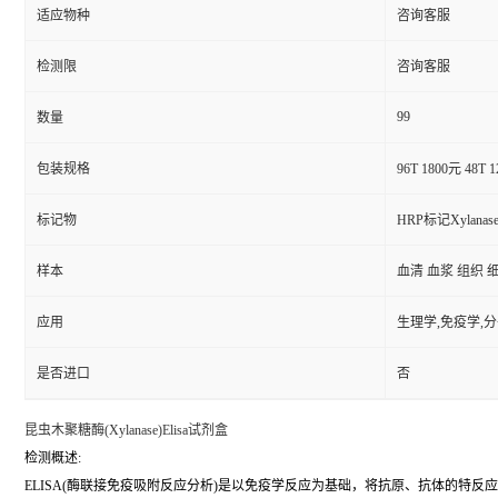
适应物种
咨询客服
检测限
咨询客服
99
数量
包装规格
96T 1800元 48T 
标记物
HRP标记Xylanas
样本
血清 血浆 组织 
应用
生理学,免疫学,
是否进口
否
昆虫木聚糖酶(Xylanase)Elisa试剂盒
检测概述:
ELISA(酶联接免疫吸附反应分析)是以免疫学反应为基础，将抗原、抗体的特