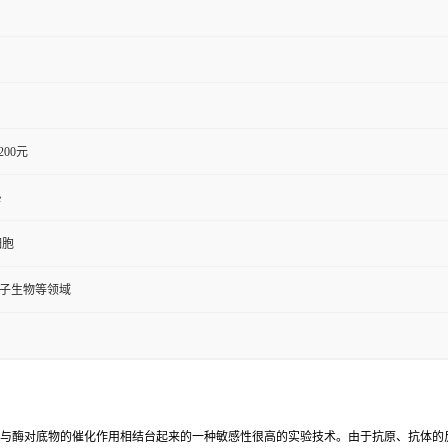
1200元
e
细胞
分子生物等领域
反应与酶对底物的催化作用相结台起来的一种敏感性很高的实验技术。由于抗原、抗体的