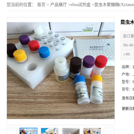
您当前的位置：
首页
>
产品展厅
>
elisa试剂盒
>
昆虫木聚糖酶(Xylanas
昆虫木聚
起订量 
96t-48t
≥48t
品牌：
产地：
型号：
货号：
发布日
更新日