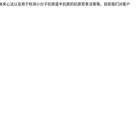
抗体夹心法以及用于检测小分子抗原或半抗原的抗原竞争法等等。目前我们对客户