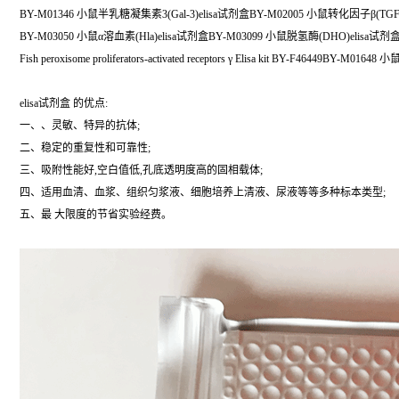
BY-M01346 小鼠半乳糖凝集素3(Gal-3)elisa试剂盒BY-M02005 小鼠转化因子β(TGF-
BY-M03050 小鼠α溶血素(Hla)elisa试剂盒BY-M03099 小鼠脱氢酶(DHO)elisa试剂
Fish peroxisome proliferators-activated receptors γ Elisa kit BY-F46449BY-M0
elisa试剂盒 的优点:
一、、灵敏、特异的抗体;
二、稳定的重复性和可靠性;
三、吸附性能好,空白值低,孔底透明度高的固相载体;
四、适用血清、血浆、组织匀浆液、细胞培养上清液、尿液等等多种标本类型;
五、最 大限度的节省实验经费。