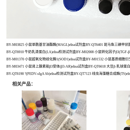
BY-M03825 小鼠单酰基甘油酯酶(MAGL)elisa试剂盒BY-QT6401 斑马鱼三碘甲状
BY-QT6910 牛奶乳清蛋白(LA)elisa检测试剂盒BY-M02008 小鼠转化因子β3(TGF-β3
BY-M01370 小鼠超氧化物歧化酶1(SOD1)elisa试剂盒BY-M01532 小鼠基质细胞衍生因
BY-M03471 小鼠肾上腺素能β3受体(β3-AR)elisa试剂盒BY-QT6618 大豆β-乳球蛋白(
BY-QT6190 ?(PEDV-sIgA Ab)elisa检测试剂盒BY-QT7123 线虫海藻糖合成酶(TS)
相关产品：