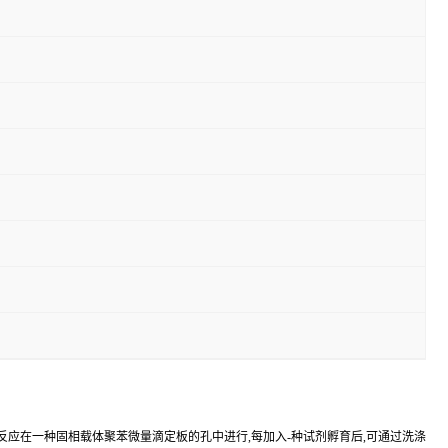
反应在一种固相载体聚苯微量滴定板的孔中进行,每加入-种试剂孵育后,可通过洗涤