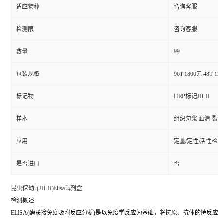
适应物种
咨询客服
检测限
咨询客服
99
数量
包装规格
96T 1800元 48T 
标记物
HRP标记JH-II
样本
组织匀浆 血清 
应用
定量/定性/活性
是否进口
否
昆虫保幼2(JH-II)Elisa试剂盒
检测概述:
ELISA(酶联接免疫吸附反应分析)是以免疫学反应为基础，将抗原、抗体的特