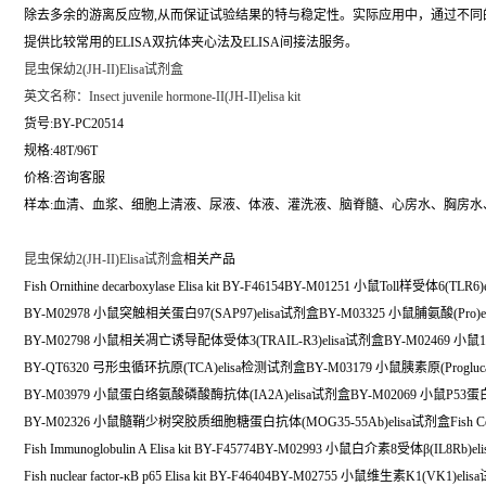
除去多余的游离反应物,从而保证试验结果的特与稳定性。实际应用中，通过不
提供比较常用的ELISA双抗体夹心法及ELISA间接法服务。
昆虫保幼2(JH-II)Elisa试剂盒
英文名称：
Insect juvenile hormone-II(JH-II)elisa kit
货号:BY-PC20514
规格:48T/96T
价格:咨询客服
样本:血清、血浆、细胞上清液、尿液、体液、灌洗液、脑脊髓、心房水、胸房水
昆虫保幼2(JH-II)Elisa试剂盒
相关产品
Fish Ornithine decarboxylase Elisa kit BY-F46154BY-M01251 小鼠Toll样受体6(TLR
BY-M02978 小鼠突触相关蛋白97(SAP97)elisa试剂盒BY-M03325 小鼠脯氨酸(Pro)e
BY-M02798 小鼠相关凋亡诱导配体受体3(TRAIL-R3)elisa试剂盒BY-M02469 小鼠1
BY-QT6320 弓形虫循环抗原(TCA)elisa检测试剂盒BY-M03179 小鼠胰素原(Progluca
BY-M03979 小鼠蛋白络氨酸磷酸酶抗体(IA2A)elisa试剂盒BY-M02069 小鼠P53蛋白(
BY-M02326 小鼠髓鞘少树突胶质细胞糖蛋白抗体(MOG35-55Ab)elisa试剂盒Fish Cellulase
Fish Immunoglobulin A Elisa kit BY-F45774BY-M02993 小鼠白介素8受体β(IL8Rb)
Fish nuclear factor-κB p65 Elisa kit BY-F46404BY-M02755 小鼠维生素K1(VK1)eli