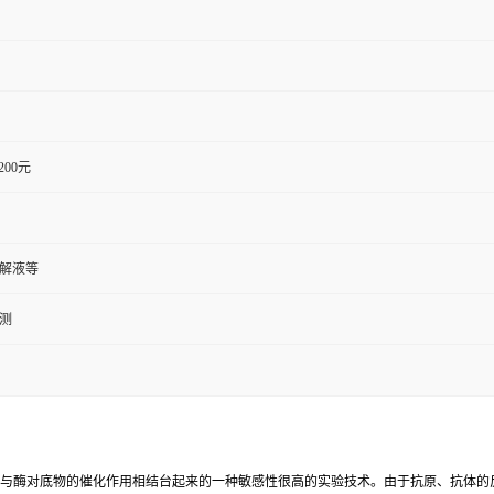
1200元
裂解液等
检测
反应与酶对底物的催化作用相结台起来的一种敏感性很高的实验技术。由于抗原、抗体的