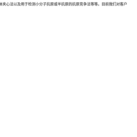
抗体夹心法以及用于检测小分子抗原或半抗原的抗原竞争法等等。目前我们对客户