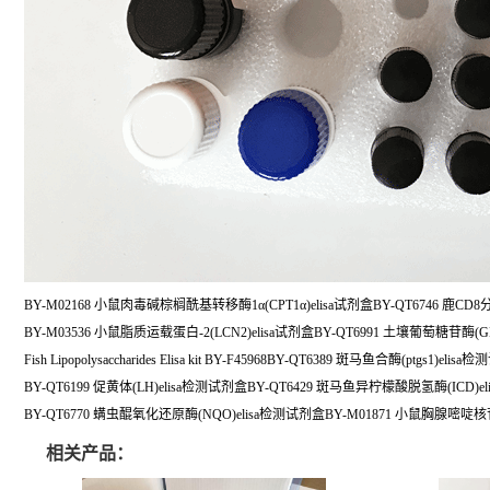
BY-M02168 小鼠肉毒碱棕榈酰基转移酶1α(CPT1α)elisa试剂盒BY-QT6746 鹿CD8
BY-M03536 小鼠脂质运载蛋白-2(LCN2)elisa试剂盒BY-QT6991 土壤葡萄糖苷酶(G
Fish Lipopolysaccharides Elisa kit BY-F45968BY-QT6389 斑马鱼合酶(ptgs1)elis
BY-QT6199 促黄体(LH)elisa检测试剂盒BY-QT6429 斑马鱼异柠檬酸脱氢酶(ICD)e
BY-QT6770 螨虫醌氧化还原酶(NQO)elisa检测试剂盒BY-M01871 小鼠胸腺嘧啶核
相关产品：