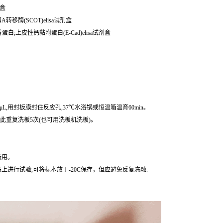
剂盒
酶A转移酶(SCOT)elisa试剂盒
着蛋白;上皮性钙黏附蛋白(E-Cad)elisa试剂盒
μL,用封板膜封住反应孔,37℃水浴锅或恒温箱温育60min。
,如此重复洗板5次(也可用洗板机洗板)。
备用。
进行试验,可将标本放于-20C保存，但应避免反复冻融.