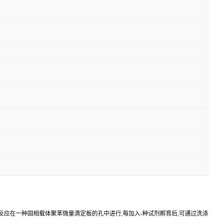
反应在一种固相载体聚苯微量滴定板的孔中进行,每加入-种试剂孵育后,可通过洗涤