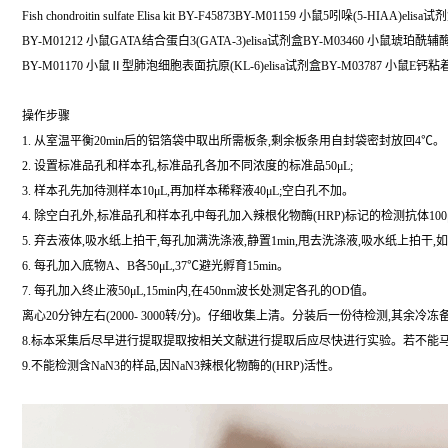
Fish chondroitin sulfate Elisa kit BY-F45873BY-M01159 小鼠5吲哚(5-HIAA)elisa试
BY-M01212 小鼠GATA结合蛋白3(GATA-3)elisa试剂盒BY-M03460 小鼠琥珀酰辅
BY-M01170 小鼠Ⅱ型肺泡细胞表面抗原(KL-6)elisa试剂盒BY-M03787 小鼠E钙粘
操作步骤
1. 从室温平衡20min后的铝箔袋中取出所需板条,剩余板条用自封袋密封放回4℃。
2. 设置标准品孔和样本孔,标准品孔各加不同浓度的标准品50μL;
3. 样本孔先加待测样本10μL,再加样本稀释液40μL;空白孔不加。
4. 除空白孔外,标准品孔和样本孔中每孔加入辣根化物酶(HRP)标记的检测抗体100
5. 弃去液体,吸水纸上拍干,每孔加满洗涤液,静置1min,甩去洗涤液,吸水纸上拍干
6. 每孔加入底物A、B各50μL,37℃避光孵育15min。
7. 每孔加入终止液50μL,15min内,在450nm波长处测定各孔的OD值。
离心20分钟左右(2000- 3000转/分)。仔细收集上清。分装后一份待检测,其余冷冻
8.标本采集后尽早进行提取提取按相关文献进行提取后应尽快进行实验。若不能马上
9.不能检测含NaN3的样品,因NaN3辣根化物酶的(HRP)活性。