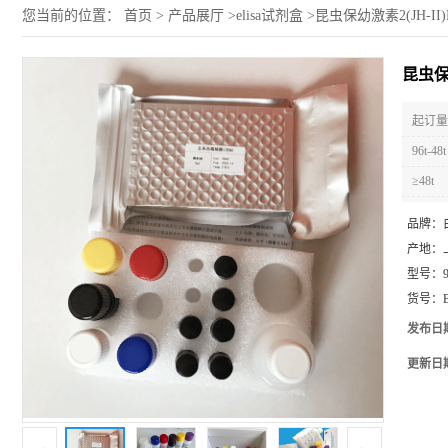
您当前的位置：
首页
>
产品展厅
>
elisa试剂盒
>
昆虫保幼激素2(JH-II)
昆虫保幼
起订量 
96t-48t
≥48t
品牌：
产地：
型号：
货号：
发布日
更新日