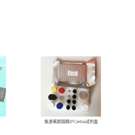
鱼游离胆固醇(FC)elisa试剂盒