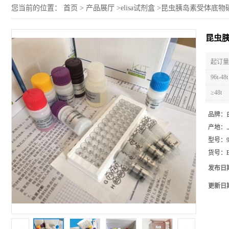
您当前的位置：
首页
>
产品展厅
>
elisa试剂盒
>
昆虫胰岛素受体底物磷酸化
昆虫胰
起订量 
96t-48t
≥48t
品牌：
产地：
型号：
货号：
发布日
更新日