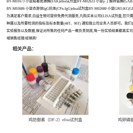
BY-M01673 小鼠黏着斑激酶(FAK)elisa试剂盒BY-M02633 小鼠γ-丁酸转氨酶(GABA
BY-M03686 小鼠衣原体IgG抗体(CPn-IgG)elisa试剂盒BY-M02680 小鼠GRO;KC(GR
为满足客户需求,白益生物可提供免费代测服务,凡购买本公司ELISA试剂盒,您只
种属以及所要检测的指标及标本数量(48T、96T) 通知我公司业务人员即可。我
实验报告以及数据,保证对所售的任何产品一概负责到底,每一份实验结果都真实
域销售经理/经销商!
相关产品：
鸡防御素（DF-2）elisa试剂盒
鸡卵磷脂（