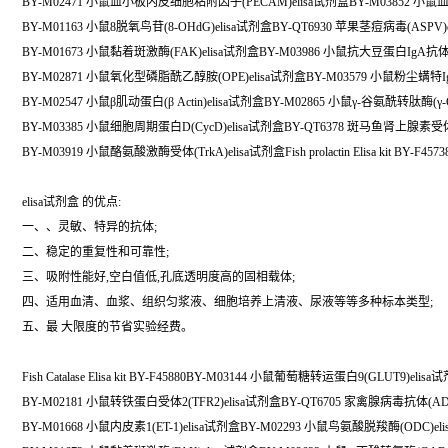
BY-M02471 小鼠血小板内皮细胞粘附因子(PECAM)elisa试剂盒BY-M03852 小
BY-M01163 小鼠8脱氧鸟苷(8-OHdG)elisa试剂盒BY-QT6930 苹果茎痘病毒(ASPV
BY-M01673 小鼠黏着斑激酶(FAK)elisa试剂盒BY-M03986 小鼠抗大豆蛋白IgA抗体(Anti-
BY-M02871 小鼠氧化型磷脂酰乙醇胺(OPE)elisa试剂盒BY-M03579 小鼠粉尘螨特IgE抗
BY-M02547 小鼠β肌动蛋白(β Actin)elisa试剂盒BY-M02865 小鼠γ-谷氨酰转肽酶(γ-
BY-M03385 小鼠细胞周期蛋白D(CycD)elisa试剂盒BY-QT6378 斑马鱼肾上腺素受体
BY-M03919 小鼠酪氨酸激酶受体(TrkA)elisa试剂盒Fish prolactin Elisa kit BY-F4573
elisa试剂盒 的优点:
一、、灵敏、特异的抗体;
二、稳定的重复性和可靠性;
三、吸附性能好,空白值低,孔底透明度高的固相载体;
四、适用血清、血浆、组织匀浆液、细胞培养上清液、尿液等等多种标本类型;
五、最 大限度的节省实验经费。
Fish Catalase Elisa kit BY-F45880BY-M03144 小鼠葡萄糖转运蛋白9(GLUT9)elisa
BY-M02181 小鼠转铁蛋白受体2(TFR2)elisa试剂盒BY-QT6705 家禽腺病毒抗体(AD
BY-M01668 小鼠内皮素1(ET-1)elisa试剂盒BY-M02293 小鼠鸟氨酸脱羧酶(ODC)el