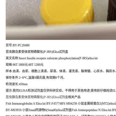
货号:BY-PC20480
昆虫胰岛素受体底物磷酸化(P-IRS)Elisa试剂盒
英文名称:
Insect Insulin receptor substrate phosphorylation(P-IRS)elisa kit
规格:96T 1800元/48T 1200元
样本:血清、血浆、细胞上清液、尿液、体液、灌洗液、脑脊髓、心房水、胸房水
保存条件:2~8*C,温度6摄氏度,有效期6个月。
检测波长:450nm
提示:我司ELISA检测试剂盒仅供科研实验，不得用于其他用途;使用前仔细阅读EL
昆虫胰岛素受体底物磷酸化(P-IRS)Elisa试剂盒
相关产品
Fish Immunoglobulin A Elisa kit BY-F45774BY-M04258 小鼠金属硫蛋白2(MT2)eli
BY-M03916 小鼠Smad同源物6(Smad6)elisa试剂盒Fish Aminopeptidase N Elisa kit BY