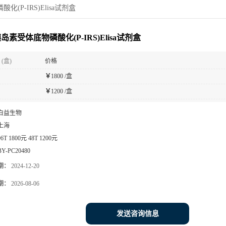
(P-IRS)Elisa试剂盒
岛素受体底物磷酸化(P-IRS)Elisa试剂盒
(盒)
价格
￥
1800 /盒
￥
1200 /盒
白益生物
上海
96T 1800元 48T 1200元
BY-PC20480
期：
2024-12-20
期：
2026-08-06
发送咨询信息