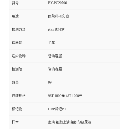
BY-PC20796
货号
用途
医院科研实验
检测方法
elisa试剂盒
保质期
半年
适应物种
咨询客服
检测限
咨询客服
99
数量
包装规格
96T 1800元 48T 1200元
标记物
HRP标记BT
样本
血清 细胞上清 组织匀浆尿液