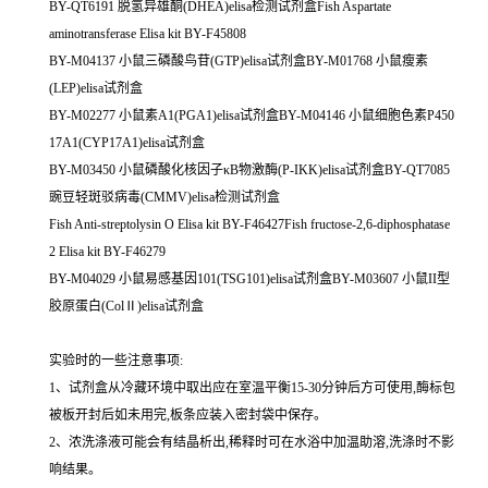
BY-QT6191 脱氢异雄酮(DHEA)elisa检测试剂盒Fish Aspartate
aminotransferase Elisa kit BY-F45808
BY-M04137 小鼠三磷酸鸟苷(GTP)elisa试剂盒BY-M01768 小鼠瘦素
(LEP)elisa试剂盒
BY-M02277 小鼠素A1(PGA1)elisa试剂盒BY-M04146 小鼠细胞色素P450
17A1(CYP17A1)elisa试剂盒
BY-M03450 小鼠磷酸化核因子κB物激酶(P-IKK)elisa试剂盒BY-QT7085
豌豆轻斑驳病毒(CMMV)elisa检测试剂盒
Fish Anti-streptolysin O Elisa kit BY-F46427Fish fructose-2,6-diphosphatase
2 Elisa kit BY-F46279
BY-M04029 小鼠易感基因101(TSG101)elisa试剂盒BY-M03607 小鼠II型
胶原蛋白(ColⅡ)elisa试剂盒
实验时的一些注意事项:
1、试剂盒从冷藏环境中取出应在室温平衡15-30分钟后方可使用,酶标包
被板开封后如未用完,板条应装入密封袋中保存。
2、浓洗涤液可能会有结晶析出,稀释时可在水浴中加温助溶,洗涤时不影
响结果。