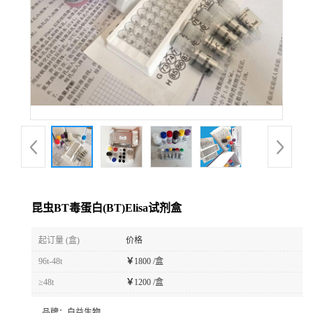
昆虫BT毒蛋白(BT)Elisa试剂盒
起订量 (盒)
价格
96t-48t
￥
1800 /盒
≥48t
￥
1200 /盒
品牌：
白益生物