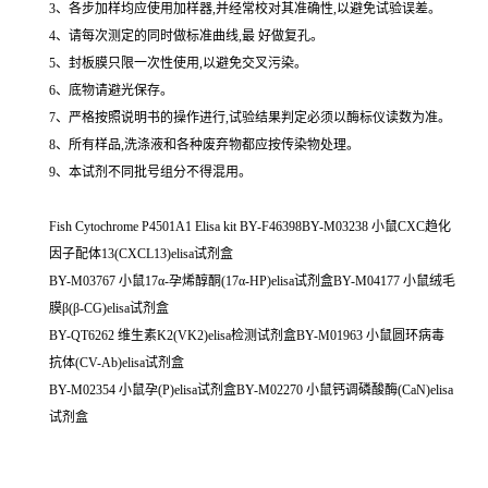
3、各步加样均应使用加样器,并经常校对其准确性,以避免试验误差。
4、请每次测定的同时做标准曲线,最 好做复孔。
5、封板膜只限一次性使用,以避免交叉污染。
6、底物请避光保存。
7、严格按照说明书的操作进行,试验结果判定必须以酶标仪读数为准。
8、所有样品,洗涤液和各种废弃物都应按传染物处理。
9、本试剂不同批号组分不得混用。
Fish Cytochrome P4501A1 Elisa kit BY-F46398BY-M03238 小鼠CXC趋化
因子配体13(CXCL13)elisa试剂盒
BY-M03767 小鼠17α-孕烯醇酮(17α-HP)elisa试剂盒BY-M04177 小鼠绒毛
膜β(β-CG)elisa试剂盒
BY-QT6262 维生素K2(VK2)elisa检测试剂盒BY-M01963 小鼠圆环病毒
抗体(CV-Ab)elisa试剂盒
BY-M02354 小鼠孕(P)elisa试剂盒BY-M02270 小鼠钙调磷酸酶(CaN)elisa
试剂盒