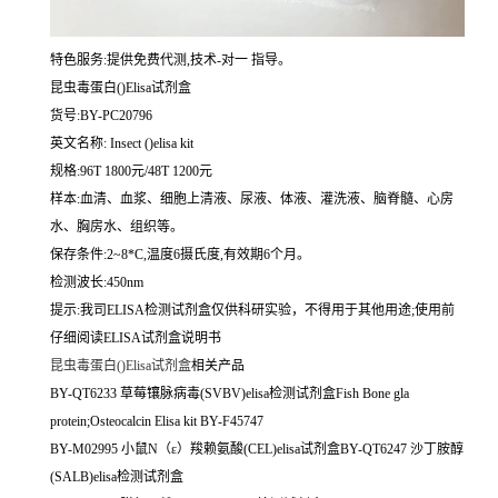
特色服务:提供免费代测,技术-对一 指导。
昆虫毒蛋白()Elisa试剂盒
货号:BY-PC20796
英文名称:
Insect ()elisa kit
规格:96T 1800元/48T 1200元
样本:血清、血浆、细胞上清液、尿液、体液、灌洗液、脑脊髓、心房
水、胸房水、组织等。
保存条件:2~8*C,温度6摄氏度,有效期6个月。
检测波长:450nm
提示:我司ELISA检测试剂盒仅供科研实验，不得用于其他用途;使用前
仔细阅读ELISA试剂盒说明书
昆虫毒蛋白()Elisa试剂盒
相关产品
BY-QT6233 草莓镶脉病毒(SVBV)elisa检测试剂盒Fish Bone gla
protein;Osteocalcin Elisa kit BY-F45747
BY-M02995 小鼠N（ε）羧赖氨酸(CEL)elisa试剂盒BY-QT6247 沙丁胺醇
(SALB)elisa检测试剂盒