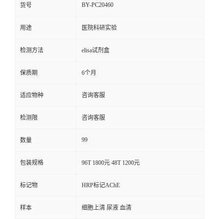
BY-PC20460
货号
用途
医院科研实验
检测方法
elisa试剂盒
保质期
6个月
适应物种
咨询客服
检测限
咨询客服
99
数量
包装规格
96T 1800元 48T 1200元
标记物
HRP标记AChE
样本
细胞上清 尿液 血清