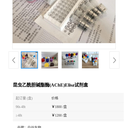
昆虫乙酰胆碱酯酶(AChE)Elisa试剂盒
起订量 (盒)
价格
96t-48t
￥
1800 /盒
≥48t
￥
1200 /盒
品牌：
白益生物