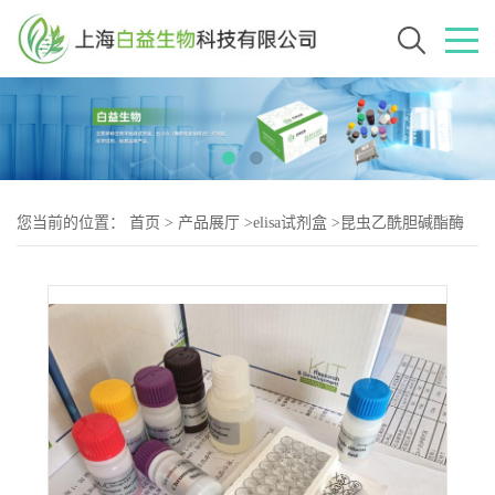
您当前的位置：
首页
>
产品展厅
>
elisa试剂盒
>
昆虫乙酰胆碱酯酶
(AChE)Elisa试剂盒