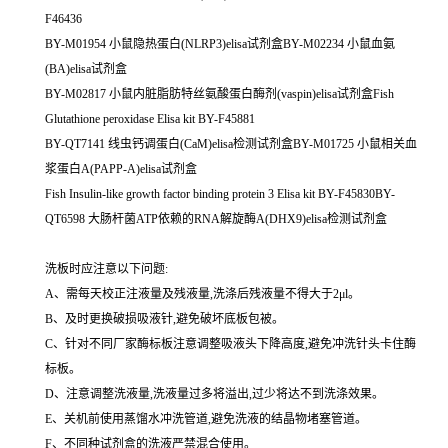
F46436
BY-M01954 小鼠隐热蛋白(NLRP3)elisa试剂盒BY-M02234 小鼠血氨
(BA)elisa试剂盒
BY-M02817 小鼠内脏脂肪特丝氨酸蛋白酶剂(vaspin)elisa试剂盒Fish
Glutathione peroxidase Elisa kit BY-F45881
BY-QT7141 线虫钙调蛋白(CaM)elisa检测试剂盒BY-M01725 小鼠相关血
浆蛋白A(PAPP-A)elisa试剂盒
Fish Insulin-like growth factor binding protein 3 Elisa kit BY-F45830BY-
QT6598 大肠杆菌ATP依赖的RNA解旋酶A(DHX9)elisa检测试剂盒
洗板时应注意以下问题:
A、需每天校正注液量及残液量,洗涤后残液量不得大于2μl。
B、及时更换破损吸液针,避免破坏底板包被。
C、针对不同厂家酶标板注意调整吸液头下降高度,避免冲洗针头卡住酶
标板。
D、注意调整洗液量,洗液量过多将溢出,过少将达不到洗涤效果。
E、关机前使用蒸馏水冲洗管道,避免洗液的结晶物堵塞管道。
F、不同种试剂盒的洗液严禁混合使用。