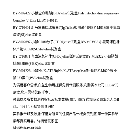
BY-M02422 小鼠全血乳酸(BLA)elisa试剂盒Fish mitochondrial respiratory
Complex V Elisa kit BY-F46111
BY-QT6491 斑马鱼免疫球蛋白T(IgT)elisa检测试剂盒BY-M01896 小鼠血
清铁(SI)elisa试剂盒
BY-M02697 小鼠CD80分子(CD80)elisa试剂盒BY-M03932 小鼠可溶性补
体产物SC5b9(SC5b9)elisa试剂盒
BY-QT6871 鸟血清总补体(CH50)elisa检测试剂盒BY-M02322 小鼠磷酸
肌醇3激酶(PI3K)elisa试剂盒
BY-M01226 小鼠Na-K-ATP酶(Na-K-ATPase)elisa试剂盒BY-M02069 小
鼠P53蛋白(P53)elisa试剂盒
为满足客户需求,白益生物可提供免费代测服务,凡购买本公司ELISA试
剂盒,您只需将您的样本、
种属以及所要检测的指标及标本数量(48T、96T) 通知我公司业务人员即
可。我们会为您提供详细的
实验报告以及数据,保证对所售的任何产品一概负责到底,每一份实验结
果都真实可靠。详情请联系区
域销售经理/经销商!