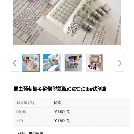
昆虫葡萄糖-6-磷酸脱氢酶(G6PD)Elisa试剂盒
起订量 (盒)
价格
96t-48t
￥
1800 /盒
≥48t
￥
1200 /盒
品牌：
白益生物