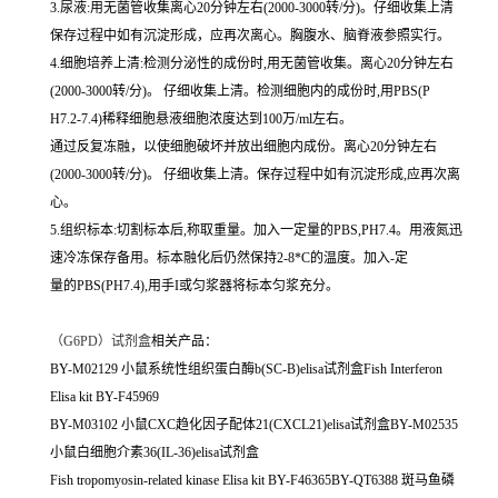
3.尿液:用无菌管收集离心20分钟左右(2000-3000转/分)。仔细收集上清
保存过程中如有沉淀形成，应再次离心。胸腹水、脑脊液参照实行。
4.细胞培养上清:检测分泌性的成份时,用无菌管收集。离心20分钟左右
(2000-3000转/分)。 仔细收集上清。检测细胞内的成份时,用PBS(P
H7.2-7.4)稀释细胞悬液细胞浓度达到100万/ml左右。
通过反复冻融，以使细胞破坏并放出细胞内成份。离心20分钟左右
(2000-3000转/分)。 仔细收集上清。保存过程中如有沉淀形成,应再次离
心。
5.组织标本:切割标本后,称取重量。加入一定量的PBS,PH7.4。用液氮迅
速冷冻保存备用。标本融化后仍然保持2-8*C的温度。加入-定
量的PBS(PH7.4),用手I或匀浆器将标本匀浆充分。
（
G6PD）试剂盒
相关产品：
BY-M02129 小鼠系统性组织蛋白酶b(SC-B)elisa试剂盒Fish Interferon
Elisa kit BY-F45969
BY-M03102 小鼠CXC趋化因子配体21(CXCL21)elisa试剂盒BY-M02535
小鼠白细胞介素36(IL-36)elisa试剂盒
Fish tropomyosin-related kinase Elisa kit BY-F46365BY-QT6388 斑马鱼磷