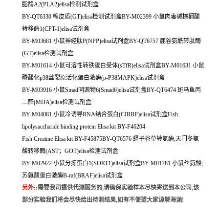
脂酶A2(PLA2)elisa检测试剂盒
BY-QT6330 糖皮质(GT)elisa检测试剂盒BY-M02399 小鼠肉毒碱棕榈酸
转移酶1(CPT-1)elisa试剂盒
BY-M03681 小鼠神经肽P(NPP)elisa试剂盒BY-QT6757 鹿谷氨酰转肽酶
(GT)elisa检测试剂盒
BY-M01614 小鼠可溶性转铁蛋白受体(sTfR)elisa试剂盒BY-M01631 小鼠
磷酸化p38丝裂原活化蛋白激酶(p-P38MAPK)elisa试剂盒
BY-M03916 小鼠Smad同源物6(Smad6)elisa试剂盒BY-QT6474 斑马鱼丙
二醛(MDA)elisa检测试剂盒
BY-M04081 小鼠冷诱导RNA结合蛋白(CIRBP)elisa试剂盒Fish
lipolysaccharide binding protein Elisa kit BY-F46204
Fish Creatine Elisa kit BY-F45875BY-QT6576 蛏子谷草转氨酶;天门冬氨
酸转移酶(AST；GOT)elisa检测试剂盒
BY-M02922 小鼠分拣蛋白1(SORT1)elisa试剂盒BY-M01781 小鼠丝氨酸;
苏氨酸蛋白激酶B-raf(BRAF)elisa试剂盒
另外:
:
需要我司提供代测服务的,请确保实验样本尽快寄送到本公司,该
部分实验我们将会尽快给出待测结果,如有不便望大家谅解海涵!